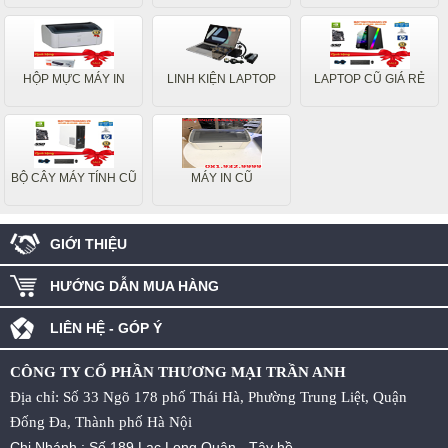
HỘP MỰC MÁY IN
LINH KIỆN LAPTOP
LAPTOP CŨ GIÁ RẺ
BỘ CÂY MÁY TÍNH CŨ
MÁY IN CŨ
GIỚI THIỆU
HƯỚNG DẪN MUA HÀNG
LIÊN HỆ - GÓP Ý
CÔNG TY CỔ PHẦN THƯƠNG MẠI TRẦN ANH
Địa chỉ: Số 33 Ngõ 178 phố Thái Hà, Phường Trung Liệt, Quận
Đống Đa, Thành phố Hà Nội
Chi Nhánh : Số 189 Lạc Long Quân - Tây hồ