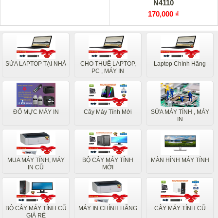
N4110
170,000 ₫
SỬA LAPTOP TẠI NHÀ
CHO THUÊ LAPTOP,
Laptop Chính Hãng
PC , MÁY IN
ĐỔ MỰC MÁY IN
Cây Máy Tính Mới
SỬA MÁY TÍNH , MÁY
IN
MUA MÁY TÍNH, MÁY
BỘ CÂY MÁY TÍNH
MÀN HÌNH MÁY TÍNH
IN CŨ
MỚI
BỘ CÂY MÁY TÍNH CŨ
MÁY IN CHÍNH HÃNG
CÂY MÁY TÍNH CŨ
GIÁ RẺ