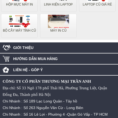
HỘP MỰC MÁY IN
LINH KIỆN LAPTOP
LAPTOP CŨ GIÁ RẺ
BỘ CÂY MÁY TÍNH CŨ
MÁY IN CŨ
GIỚI THIỆU
HƯỚNG DẪN MUA HÀNG
LIÊN HỆ - GÓP Ý
CÔNG TY CỔ PHẦN THƯƠNG MẠI TRẦN ANH
Địa chỉ: Số 33 Ngõ 178 phố Thái Hà, Phường Trung Liệt, Quận
Đống Đa, Thành phố Hà Nội
Chi Nhánh : Số 189 Lạc Long Quân - Tây hồ
Chi Nhánh : Số 263 Nguyễn Văn Cừ - Long Biên
Chi Nhanh : Số 16 Lê Lợi - Phường 4 -Quận Gò Vấp - TP HCM