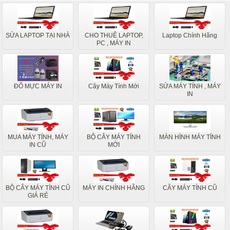
SỬA LAPTOP TẠI NHÀ
CHO THUÊ LAPTOP,
Laptop Chính Hãng
PC , MÁY IN
ĐỔ MỰC MÁY IN
Cây Máy Tính Mới
SỬA MÁY TÍNH , MÁY
IN
MUA MÁY TÍNH, MÁY
BỘ CÂY MÁY TÍNH
MÀN HÌNH MÁY TÍNH
IN CŨ
MỚI
BỘ CÂY MÁY TÍNH CŨ
MÁY IN CHÍNH HÃNG
CÂY MÁY TÍNH CŨ
GIÁ RẺ