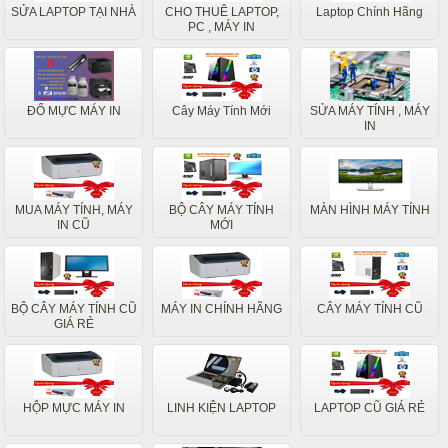
SỬA LAPTOP TẠI NHÀ
CHO THUÊ LAPTOP,
Laptop Chính Hãng
PC , MÁY IN
ĐỔ MỰC MÁY IN
Cây Máy Tính Mới
SỬA MÁY TÍNH , MÁY
IN
MUA MÁY TÍNH, MÁY
BỘ CÂY MÁY TÍNH
MÀN HÌNH MÁY TÍNH
IN CŨ
MỚI
BỘ CÂY MÁY TÍNH CŨ
MÁY IN CHÍNH HÃNG
CÂY MÁY TÍNH CŨ
GIÁ RẺ
HỘP MỰC MÁY IN
LINH KIỆN LAPTOP
LAPTOP CŨ GIÁ RẺ