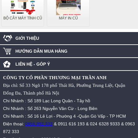
BỘ CÂY MÁY TÍNH CŨ
MÁY IN CŨ
GIỚI THIỆU
HƯỚNG DẪN MUA HÀNG
LIÊN HỆ - GÓP Ý
CÔNG TY CỔ PHẦN THƯƠNG MẠI TRẦN ANH
Địa chỉ: Số 33 Ngõ 178 phố Thái Hà, Phường Trung Liệt, Quận
Đống Đa, Thành phố Hà Nội
Chi Nhánh : Số 189 Lạc Long Quân - Tây hồ
Chi Nhánh : Số 263 Nguyễn Văn Cừ - Long Biên
Chi Nhanh : Số 16 Lê Lợi - Phường 4 -Quận Gò Vấp - TP HCM
Điện thoại:
0856.992.333
&
0911 616 193
&
024 6328 9333
&
0963
872 333