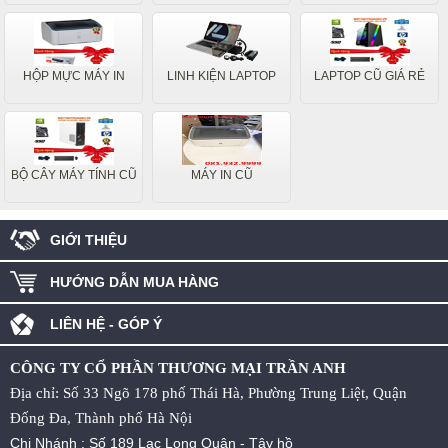
HỘP MỰC MÁY IN
LINH KIỆN LAPTOP
LAPTOP CŨ GIÁ RẺ
BỘ CÂY MÁY TÍNH CŨ
MÁY IN CŨ
GIỚI THIỆU
HƯỚNG DẪN MUA HÀNG
LIÊN HỆ - GÓP Ý
CÔNG TY CỔ PHẦN THƯƠNG MẠI TRẦN ANH
Địa chỉ: Số 33 Ngõ 178 phố Thái Hà, Phường Trung Liệt, Quận
Đống Đa, Thành phố Hà Nội
Chi Nhánh : Số 189 Lạc Long Quân - Tây hồ