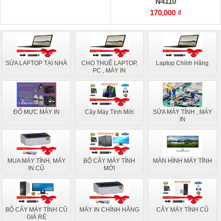
N4110
170,000 ₫
SỬA LAPTOP TẠI NHÀ
CHO THUÊ LAPTOP,
Laptop Chính Hãng
PC , MÁY IN
ĐỔ MỰC MÁY IN
Cây Máy Tính Mới
SỬA MÁY TÍNH , MÁY
IN
MUA MÁY TÍNH, MÁY
BỘ CÂY MÁY TÍNH
MÀN HÌNH MÁY TÍNH
IN CŨ
MỚI
BỘ CÂY MÁY TÍNH CŨ
MÁY IN CHÍNH HÃNG
CÂY MÁY TÍNH CŨ
GIÁ RẺ