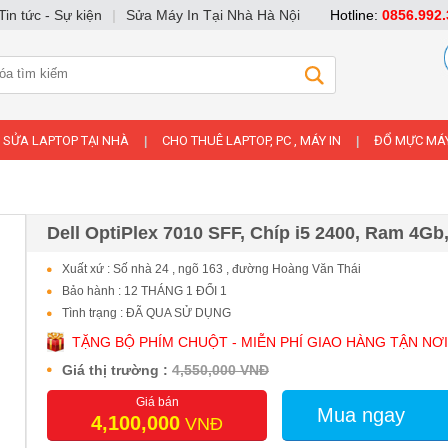
Tin tức - Sự kiện
|
Sửa Máy In Tại Nhà Hà Nội
Hotline:
0856.992.
SỬA LAPTOP TẠI NHÀ
CHO THUÊ LAPTOP, PC , MÁY IN
ĐỔ MỰC MÁY
|
|
Dell OptiPlex 7010 SFF, Chíp i5 2400, Ram 4G
Xuất xứ : Số nhà 24 , ngõ 163 , đường Hoàng Văn Thái
Bảo hành : 12 THÁNG 1 ĐỔI 1
Tình trạng : ĐÃ QUA SỬ DỤNG
TẶNG BỘ PHÍM CHUỘT - MIỄN PHÍ GIAO HÀNG TẬN NƠI
Giá thị trường :
4,550,000 VNĐ
Giá bán
Mua ngay
4,100,000
VNĐ