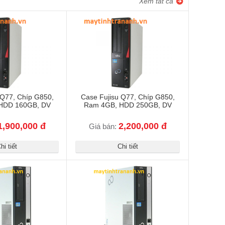
Xem tất cả
 Q77, Chíp G850,
Case Fujisu Q77, Chíp G850,
HDD 160GB, DV
Ram 4GB, HDD 250GB, DV
1,900,000 đ
2,200,000 đ
Giá bán:
hi tiết
Chi tiết