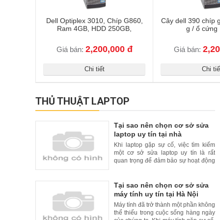
Dell Optiplex 3010, Chíp G860,
Cây dell 390 chíp 
Ram 4GB, HDD 250GB,
g / ổ cứng
2,200,000 đ
2,20
Giá bán:
Giá bán:
Chi tiết
Chi tiế
THỦ THUẬT LAPTOP
Tại sao nên chọn cơ sở sửa
laptop uy tín tại nhà
Khi laptop gặp sự cố, việc tìm kiếm
một cơ sở sửa laptop uy tín là rất
quan trọng để đảm bảo sự hoạt động
liên tục và đáng tin cậy của thiết bị
của bạn. Tuy nhiên, để tăng thêm sự
tiện lợi cho khách hàng, nhiều cơ sở
Tại sao nên chọn cơ sở sửa
sửa laptop uy tín đã cung cấp dịch vụ
máy tính uy tín tại Hà Nội
sửa chữa tại nhà. Trong bài viết này,
Máy tính đã trở thành một phần không
chúng
thể thiếu trong cuộc sống hàng ngày