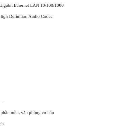
Gigabit Ethernet LAN 10/100/1000
igh Definition Audio Codec
—
à phần mền, văn phòng cơ bản
ch