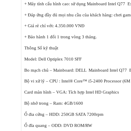
+ Máy tính cấu hình cao: sử dụng Mainboard Intel Q77 E
+ Đáp ứng đầy đủ mọi nhu cầu của khách hàng: chơi game
+ Giá rẻ chỉ với: 4.350.000 VNĐ
+ Bảo hành 1 đổi 1 trong vòng 3 tháng.
Thông Số kỹ thuật
Model: Dell Optiplex 7010 SFF
Bo mạch chủ – Mainboard: DELL Mainboard Intel Q77 E
Bộ vi xử lý – CPU : Intel® Core™ i5-2400 Processor (6M
Card màn hình – VGA: Tích hợp Intel HD Graphics
Bộ nhớ trong – Ram: 4GB/1600
Ổ đia cứng – HDD: 250GB SATA 7200rpm
Ổ đĩa quang – ODD: DVD ROM/RW