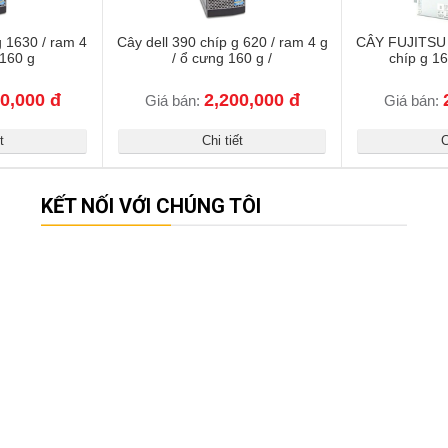
g 1630 / ram 4
Cây dell 390 chíp g 620 / ram 4 g
CÂY FUJITSU
 160 g
/ ổ cưng 160 g /
chíp g 1
0,000 đ
2,200,000 đ
Giá bán:
Giá bán:
t
Chi tiết
C
KẾT NỐI VỚI CHÚNG TÔI