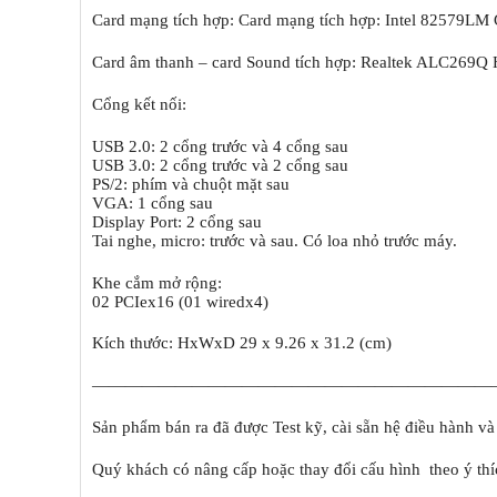
Card mạng tích hợp:
Card mạng tích hợp: Intel 82579LM 
Card âm thanh – card Sound tích hợp:
Realtek ALC269Q H
Cổng kết nối:
USB 2.0: 2 cổng trước và 4 cổng sau
USB 3.0: 2 cổng trước và 2 cổng sau
PS/2: phím và chuột mặt sau
VGA: 1 cổng sau
Display Port: 2 cổng sau
Tai nghe, micro: trước và sau. Có loa nhỏ trước máy.
Khe cắm mở rộng:
02 PCIex16 (01 wiredx4)
Kích thước: HxWxD 29 x 9.26 x 31.2 (cm)
————————————————————————
Sản phẩm bán ra đã được Test kỹ, cài sẵn hệ điều hành v
Quý khách có nâng cấp hoặc thay đổi cấu hình theo ý thí