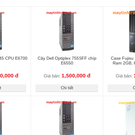
 745 CPU E6700
Cây Dell Optiplex 755SFF chíp
Case Fujisu
E6550
Ram 2GB, 
0,000 đ
1,500,000 đ
Giá bán:
Giá bán:
t
Chi tiết
C