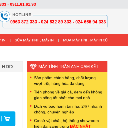
333 - 0911.61.61.93
 IN
SỬA MÁY TÍNH , MÁY IN
MUA MÁY TÍNH, MÁY IN CŨ
|
|
b, HDD
MÁY TÍNH TRẦN ANH CAM KẾT
Sản phẩm chính hãng, chất lượng
vượt trội, hàng hóa đa dạng
Tiên phong về giá cả, đem đến không
gian sống tốt nhất cho mọi nhà
Dịch vụ bảo hành tại nhà, 24/7 nhanh
chóng, chuyên nghiệp
Cơ sở vật chất, hệ thống showroom
hiện đại sang trọng
BẬC NHẤT