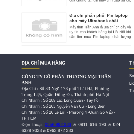
của chúng ta. Khi máy tính gặp sự cố,
việc tìm kiếm một cơ sở sửa máy tính
uy tín là rất quan trọng. Tại Hà Nội, có
nhiều cơ sở sửa máy tính uy tín và
Địa chỉ phân phối Pin laptop
chất lượng. Trong bài viết này, chúng
cho máy Ultrabook chất
tôi xin giới thiệu lý do nên chọn cơ
lượng cao và uy tín tại Hà Nội
Máy tính Trần Anh là địa chỉ tin cậy và
uy tín cho khách hàng tại Hà Nội khi
cần tìm mua Pin laptop chất lượng
cao cho máy Ultrabook. Với kinh
nghiệm nhiều năm trong lĩnh vực bán
hàng và sửa chữa laptop, Máy tính
Trần Anh cam kết cung cấp đến
khách hàng những sản phẩm Pin
ĐỊA CHỈ MUA HÀNG
T
laptop chất lượng tốt nhất,
Sơ
CÔNG TY CỔ PHẦN THƯƠNG MẠI TRẦN
ANH
Lị
Địa Chỉ : Số 33 Ngõ 178 phố Thái Hà, Phường
Tu
Trung Liệt, Quận Đống Đa, Thành phố Hà Nội
Chi Nhánh : Số 189 Lạc Long Quân - Tây hồ
Chi Nhánh : Số 263 Nguyễn Văn Cừ - Long Biên
Chi Nhanh : Số 16 Lê Lợi - Phường 4 -Quận Gò Vấp -
TP HCM
Điện thoại:
0856.992.333
&
0911 616 193
&
024
6328 9333
&
0963 872 333