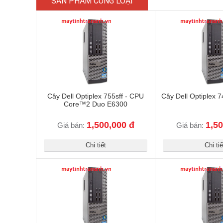
SẢN PHẨM CÙNG LOẠI
Cây Dell Optiplex 755sff - CPU
Cây Dell Optiplex
Core™2 Duo E6300
1,500,000 đ
1,50
Giá bán:
Giá bán:
Chi tiết
Chi tiế