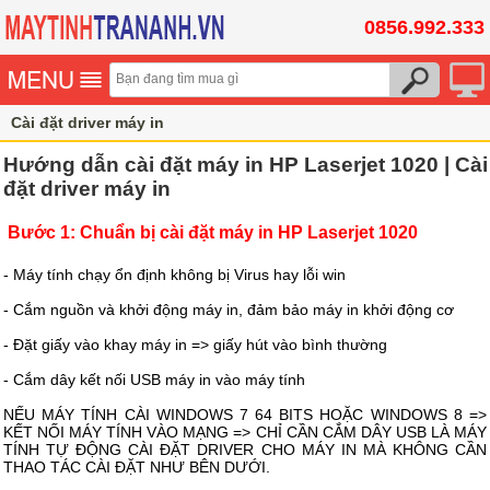
0856.992.333
Cài đặt driver máy in
Hướng dẫn cài đặt máy in HP Laserjet 1020 | Cài
đặt driver máy in
Bước 1: Chuẩn bị cài đặt máy in HP Laserjet 1020
- Máy tính chạy ổn định không bị Virus hay lỗi win
- Cắm nguồn và khởi động máy in, đảm bảo máy in khởi động cơ
- Đặt giấy vào khay máy in => giấy hút vào bình thường
- Cắm dây kết nối USB máy in vào máy tính
NẾU MÁY TÍNH CÀI WINDOWS 7 64 BITS HOẶC WINDOWS 8 =>
KẾT NỐI MÁY TÍNH VÀO MẠNG => CHỈ CẦN CẮM DÂY USB LÀ MÁY
TÍNH TỰ ĐỘNG CÀI ĐẶT DRIVER CHO MÁY IN MÀ KHÔNG CẦN
THAO TÁC CÀI ĐẶT NHƯ BÊN DƯỚI.