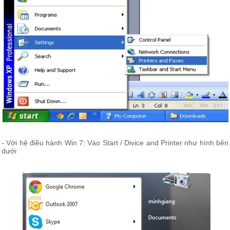
- Với hệ điều hành Win 7: Vào Start / Divice and Printer như hình bên
dưới