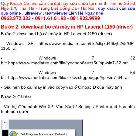
Quý Khách Có nhu cầu cài đặt hay sửa chữa tại nhà thi liên hệ Số 33
Ngõ 178 Thái Hà - Trung Liệt Đống Đa - Hà Nội ,
quý khách cần sửa
qua online , ultraview , teamviewer Liên Hệ Ngay nhé
0963.872.333
-
0911.61.61.93
-
081.932.9999
Bước 2: download bộ cài máy in HP Laserjet 1150 (driver)
Bước 2: download bộ cài máy in HP Laserjet 1150 (driver)
- Windows XP: https://www.mediafire.com/file/xllq7d46tzj02v3/HP-
1150.rar
- Windows 7 32
bít: https://www.mediafire.com/file/tyodhdb8euzz5rl/hp-win7-32.rar
- Windows 7 64
bít: https://www.mediafire.com/file/zlxkvzs8gpougqq/hp-win7-64.rar
- Giải nén bộ cài máy in vào copy vào ổ C hoặc D của máy tính
Bước 2: Cài đặt
- Với hệ điều hành Win XP: Vào Start / Setting / Printer and Fax như
hình bên dưới