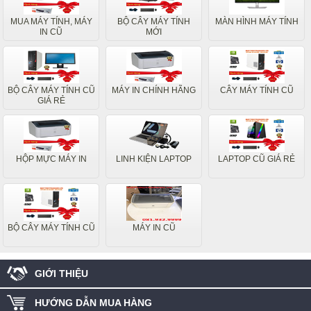
MUA MÁY TÍNH, MÁY
BỘ CÂY MÁY TÍNH
MÀN HÌNH MÁY TÍNH
IN CŨ
MỚI
BỘ CÂY MÁY TÍNH CŨ
MÁY IN CHÍNH HÃNG
CÂY MÁY TÍNH CŨ
GIÁ RẺ
HỘP MỰC MÁY IN
LINH KIỆN LAPTOP
LAPTOP CŨ GIÁ RẺ
BỘ CÂY MÁY TÍNH CŨ
MÁY IN CŨ
GIỚI THIỆU
HƯỚNG DẪN MUA HÀNG