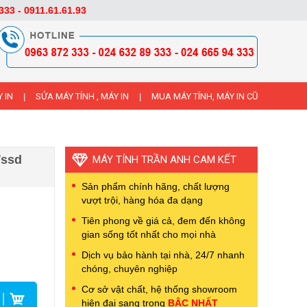
333 - 0911.61.61.93
 IN
SỬA MÁY TÍNH , MÁY IN
MUA MÁY TÍNH, MÁY IN CŨ
|
|
/ssd
MÁY TÍNH TRẦN ANH CAM KẾT
Sản phẩm chính hãng, chất lượng
vượt trội, hàng hóa đa dạng
Tiên phong về giá cả, đem đến không
gian sống tốt nhất cho mọi nhà
Dịch vụ bảo hành tại nhà, 24/7 nhanh
chóng, chuyên nghiệp
Cơ sở vật chất, hệ thống showroom
hiện đại sang trọng
BẬC NHẤT