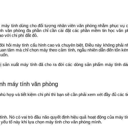
c máy tính dùng cho đối tượng nhân viên văn phòng nhằm phục vụ c
nh văn phòng đa phần chỉ cần cài đặt các phần mềm tin học văn 
o với chi phí đắt đỏ.
hì đòi hỏi máy tính cấu hình cao và chuyên biệt. Điều này không phải 
quan tâm mà chỉ chọn máy theo cảm tính, ngẫu nhiên dẫn đến tốn ké
muốn.
ị sản xuất máy tính đã cho ra đời các dòng sản phẩm máy tính dà
hình máy tính văn phòng
 hợp và tiết kiệm chi phí thì bạn sẽ cần phải xem xét đầy đủ các ti
ính. Nó có vai trò đầu não quyết định hiệu quả hoạt động của máy 
 yếu tố này khi lựa chọn máy tính cho văn phòng mình.