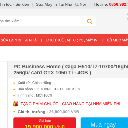
Tin tức - Sự kiện
|
Sửa Máy In Tại Nhà Hà Nội
Hotline:
0856.992.
SỬA LAPTOP TẠI NHÀ
CHO THUÊ LAPTOP, PC , MÁY IN
ĐỔ MỰC MÁY
|
|
PC Business Home ( Giga H510/ i7-10700/16gb
256gb/ card GTX 1050 Ti - 4GB )
Xuất xứ : Chính Hãng
Bảo hành : 36 THÁNG THEO LINH KIỆN
Tình trạng : MỚI 100%
TẶNG PHÍM CHUỘT - GIAO HÀNG TẠI NHÀ MIỄN PHÍ
Giá thị trường :
26,900,000 VNĐ
Giá bán
Mua ngay
19,900,000
VNĐ