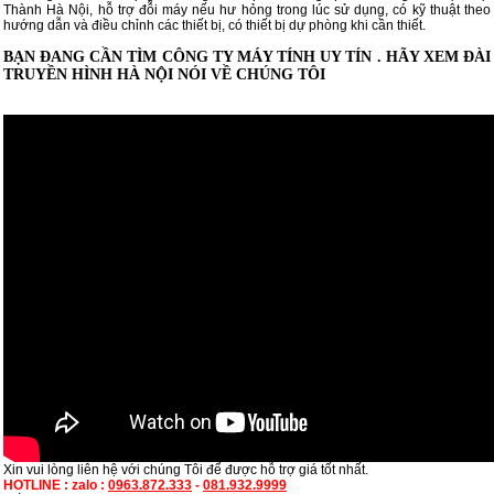
Thành Hà Nội, hỗ trợ đỗi máy nếu hư hỏng trong lúc sử dụng, có kỹ thuật theo
hướng dẫn và điều chỉnh các thiết bị, có thiết bị dự phòng khi cần thiết.
BẠN ĐANG CẦN TÌM CÔNG TY MÁY TÍNH UY TÍN . HÃY XEM ĐÀI
TRUYỀN HÌNH HÀ NỘI NÓI VỀ CHÚNG TÔI
Xin vui lòng liên hệ với chúng Tôi để được hỗ trợ giá tốt nhất.
HOTLINE : zalo :
0963.872.333
-
081.932.9999