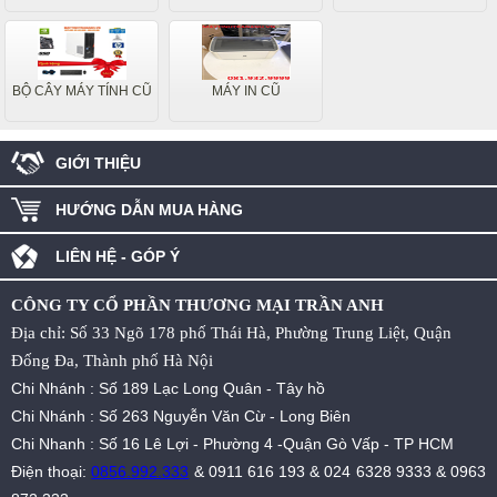
BỘ CÂY MÁY TÍNH CŨ
MÁY IN CŨ
GIỚI THIỆU
HƯỚNG DẪN MUA HÀNG
LIÊN HỆ - GÓP Ý
CÔNG TY CỔ PHẦN THƯƠNG MẠI TRẦN ANH
Địa chỉ: Số 33 Ngõ 178 phố Thái Hà, Phường Trung Liệt, Quận
Đống Đa, Thành phố Hà Nội
Chi Nhánh : Số 189 Lạc Long Quân - Tây hồ
Chi Nhánh : Số 263 Nguyễn Văn Cừ - Long Biên
Chi Nhanh : Số 16 Lê Lợi - Phường 4 -Quận Gò Vấp - TP HCM
Điện thoại:
0856.992.333
&
0911 616 193
&
024 6328 9333
&
0963