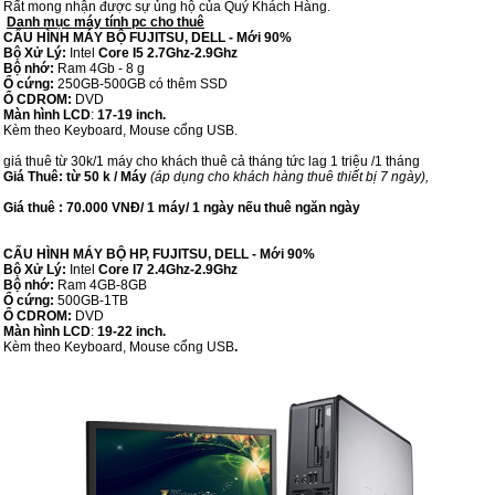
Rất mong nhận được sự ủng hộ của Quý Khách Hàng.
Danh mục máy tính pc cho thuê
CẤU HÌNH MÁY BỘ FUJITSU, DELL - Mới 90%
Bộ Xử Lý:
Intel
Core I5 2.7Ghz-2.9Ghz
Bộ nhớ:
Ram 4Gb - 8 g
Ổ cứng:
250GB-500GB có thêm SSD
Ổ CDROM:
DVD
Màn hình LCD
:
17-19 inch.
Kèm theo Keyboard, Mouse cổng USB.
giá thuê từ 30k/1 máy cho khách thuê cả tháng tức lag 1 triệu /1 tháng
Giá Thuê:
từ 50 k / Máy
(áp dụng cho khách hàng thuê thiết bị 7 ngày),
Giá thuê : 70.000 VNĐ/ 1 máy/ 1 ngày nếu thuê ngăn ngày
CẤU HÌNH MÁY BỘ HP, FUJITSU, DELL - Mới 90%
Bộ Xử Lý:
Intel
Core I7 2.4Ghz-2.9Ghz
Bộ nhớ:
Ram 4GB-8GB
Ổ cứng:
500GB-1TB
Ổ CDROM:
DVD
Màn hình LCD
:
19-22 inch.
Kèm theo Keyboard, Mouse cổng USB
.