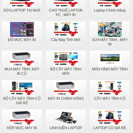
SỬA LAPTOP TẠI NHÀ
CHO THUÊ LAPTOP,
Laptop Chính Hãng
PC , MÁY IN
ĐỔ MỰC MÁY IN
Cây Máy Tính Mới
SỬA MÁY TÍNH , MÁY
IN
MUA MÁY TÍNH, MÁY
BỘ CÂY MÁY TÍNH
MÀN HÌNH MÁY TÍNH
IN CŨ
MỚI
BỘ CÂY MÁY TÍNH CŨ
MÁY IN CHÍNH HÃNG
CÂY MÁY TÍNH CŨ
GIÁ RẺ
HỘP MỰC MÁY IN
LINH KIỆN LAPTOP
LAPTOP CŨ GIÁ RẺ