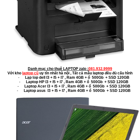
Danh mục cho thuê LAPTOP zalo :
081.932.9999
Với kho
laptop cũ
uy tín nhất hà nội , Tất cả mẫu laptop đều đủ cấu hình
-
Lạp top dell I3 + I5 + I7 , Ram 4GB + ổ 500Gb + SSD 120GB
-
Laptop HP I3 + I5 + I7 , Ram 4GB + ổ 500Gb + SSD 120GB
-
Laptop Acer I3 + I5 + I7 , Ram 4GB + ổ 500Gb + SSD 120GB
-
Laptop asus I3 + I5 + I7 , Ram 4GB + ổ 500Gb + SSD 120GB