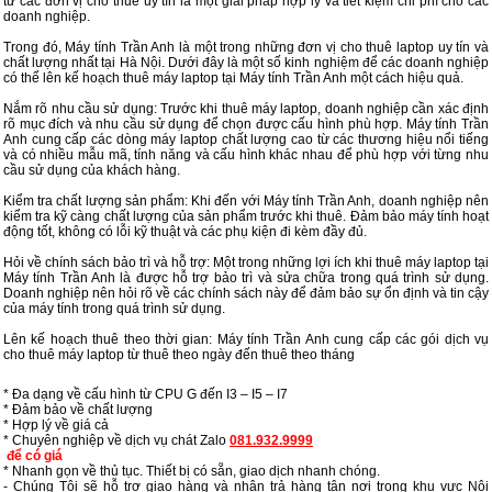
từ các đơn vị cho thuê uy tín là một giải pháp hợp lý và tiết kiệm chi phí cho các
doanh nghiệp.
Trong đó, Máy tính Trần Anh là một trong những đơn vị cho thuê laptop uy tín và
chất lượng nhất tại Hà Nội. Dưới đây là một số kinh nghiệm để các doanh nghiệp
có thể lên kế hoạch thuê máy laptop tại Máy tính Trần Anh một cách hiệu quả.
Nắm rõ nhu cầu sử dụng: Trước khi thuê máy laptop, doanh nghiệp cần xác định
rõ mục đích và nhu cầu sử dụng để chọn được cấu hình phù hợp. Máy tính Trần
Anh cung cấp các dòng máy laptop chất lượng cao từ các thương hiệu nổi tiếng
và có nhiều mẫu mã, tính năng và cấu hình khác nhau để phù hợp với từng nhu
cầu sử dụng của khách hàng.
Kiểm tra chất lượng sản phẩm: Khi đến với Máy tính Trần Anh, doanh nghiệp nên
kiểm tra kỹ càng chất lượng của sản phẩm trước khi thuê. Đảm bảo máy tính hoạt
động tốt, không có lỗi kỹ thuật và các phụ kiện đi kèm đầy đủ.
Hỏi về chính sách bảo trì và hỗ trợ: Một trong những lợi ích khi thuê máy laptop tại
Máy tính Trần Anh là được hỗ trợ bảo trì và sửa chữa trong quá trình sử dụng.
Doanh nghiệp nên hỏi rõ về các chính sách này để đảm bảo sự ổn định và tin cậy
của máy tính trong quá trình sử dụng.
Lên kế hoạch thuê theo thời gian: Máy tính Trần Anh cung cấp các gói dịch vụ
cho thuê máy laptop từ thuê theo ngày đến thuê theo tháng
* Đa dạng về cấu hình từ CPU G đến I3 – I5 – I7
* Đảm bảo về chất lượng
* Hợp lý về giá cả
* Chuyên nghiệp về dịch vụ chát Zalo
081.932.9999
để có giá
* Nhanh gọn về thủ tục. Thiết bị có sẵn, giao dịch nhanh chóng.
- Chúng Tôi sẽ hỗ trợ giao hàng và nhận trả hàng tận nơi trong khu vực Nội