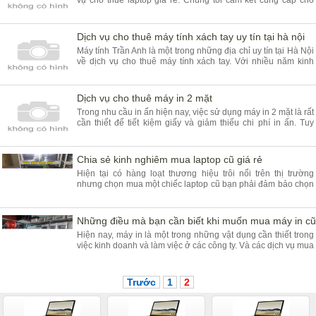
khách hàng những sản phẩm chất lượng cao với giá cả hợp
lý và phù hợp với nhu cầu sử dụng của mỗi khách hàng.
Dịch vụ cho thuê máy tính xách tay uy tín tại hà nội
Máy tính Trần Anh là một trong những địa chỉ uy tín tại Hà Nội
về dịch vụ cho thuê máy tính xách tay. Với nhiều năm kinh
nghiệm trong lĩnh vực cung cấp máy tính xách tay, chúng tôi
cam kết mang đến cho khách hàng những sản phẩm chất
lượng và dịch vụ tốt nhất. Dịch vụ cho thuê laptop tại hà nôi
Dịch vụ cho thuê máy in 2 mặt
uy tí
Trong nhu cầu in ấn hiện nay, việc sử dụng máy in 2 mặt là rất
cần thiết để tiết kiệm giấy và giảm thiểu chi phí in ấn. Tuy
nhiên, không phải ai cũng có điều kiện sở hữu một chiếc máy
in 2 mặt riêng. Vì vậy, việc cho thuê máy in 2 mặt từ các công
ty uy tín là một giải pháp hiệu quả và tiết kiệm chi
Chia sẻ kinh nghiêm mua laptop cũ giá rẻ
Hiện tại có hàng loạt thương hiệu trôi nổi trên thị trường
nhưng chọn mua một chiếc laptop cũ bạn phải đảm bảo chọn
đúng thương hiệu thật sự tốt, uy tín. Câu hỏi đặt ra là nhiều
thương hiệu như vậy thì cái nào mới tốt?
Những điều mà bạn cần biết khi muốn mua máy in cũ
Hiện nay, máy in là một trong những vật dụng cần thiết trong
việc kinh doanh và làm việc ở các công ty. Và các dịch vụ mua
máy in cũ đã được ra đời để đáp ứng nhu cầu đang ngày
càng tăng cao từ khách
Trước
1
2