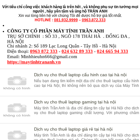
Với tiêu chí công việc khách hàng là trên hết , và không phụ sự tin tưởng mọi
người , hãy yên tâm và ủng hộ TRẦN ANH
Xin vui lòng liên hệ với chúng Tôi để được hỗ trợ giá tốt nhất.
HOTLINE :
081.932.9999
–
0963.872.333
CÔNG TY CỔ PHẦN MÁY TÍNH TRẦN ANH
TRỤ SỞ CHÍNH :
SỐ 33 , NGÕ 178 THÁI HÀ . ĐỐNG ĐA ,
HÀ NỘI
Chi nhánh 2: Số 189 Lạc Long Quân - Tây Hồ - Hà Nội
Điện thoại:
0963 872 333
-
024 632 89 333
-
024 665 94 333
Email:
Minhhieuhn666@gmail.com
https://maytinhtrananh.vn
Dịch vụ cho thuê laptop cấu hinh cao tại hà nội
Nếu bạn đang tìm kiếm một địa chỉ cho thuê laptop cấu hình
cao tại Hà Nội, thì không nên bỏ qua dịch vụ của Máy Tính
Trần Anh. Với hơn 20 năm kinh nghiệm trong lĩnh vực cung
cấp dịch vụ máy tính, chúng tôi tự hào là một trong những đơn
vị hàng đầu trong lĩnh vực cho thuê laptop cấu hình cao tại Hà
Dịch vụ cho thuê laptop gaming tại hà nội
N
Máy tính Trần Anh là địa chỉ đáng tin cậy tại Hà Nội cho dịch
vụ cho thuê laptop gaming chất lượng. Với phương châm
"Khách hàng là trên hết", chúng tôi cam kết cung cấp cho
khách hàng những sản phẩm laptop gaming chất lượng cao,
đảm bảo đáp ứng tối đa nhu cầu giải trí và làm việc của mỗi
Dịch vụ cho thuê laptop giá rẻ tại hà nội
khách hàng
Máy tính Trần Anh là địa chỉ đáng tin cậy tại Hà Nội cho dịch
vụ cho thuê laptop giá rẻ. Chúng tôi cam kết cung cấp cho