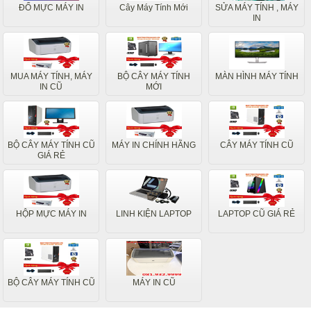
ĐỔ MỰC MÁY IN
Cây Máy Tính Mới
SỬA MÁY TÍNH , MÁY
IN
MUA MÁY TÍNH, MÁY
BỘ CÂY MÁY TÍNH
MÀN HÌNH MÁY TÍNH
IN CŨ
MỚI
BỘ CÂY MÁY TÍNH CŨ
MÁY IN CHÍNH HÃNG
CÂY MÁY TÍNH CŨ
GIÁ RẺ
HỘP MỰC MÁY IN
LINH KIỆN LAPTOP
LAPTOP CŨ GIÁ RẺ
BỘ CÂY MÁY TÍNH CŨ
MÁY IN CŨ