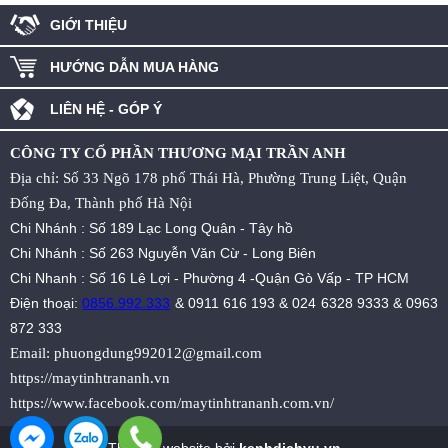
GIỚI THIỆU
HƯỚNG DẪN MUA HÀNG
LIÊN HỆ - GÓP Ý
CÔNG TY CỔ PHẦN THƯƠNG MẠI TRẦN ANH
Địa chỉ: Số 33 Ngõ 178 phố Thái Hà, Phường Trung Liệt, Quận
Đống Đa, Thành phố Hà Nội
Chi Nhánh : Số 189 Lạc Long Quân - Tây hồ
Chi Nhánh : Số 263 Nguyễn Văn Cừ - Long Biên
Chi Nhanh : Số 16 Lê Lợi - Phường 4 -Quận Gò Vấp - TP HCM
Điện thoại:
0856.992.333
&
0911 616 193
&
024 6328 9333
&
0963
872 333
Email:
phuongdung992012@gmail.com
https://maytinhtrananh.vn
https://www.facebook.com/maytinhtrananh.com.vn/
Thiết kế website bởi
kenhdichvu.vn