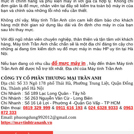
mực in chính hãng và phụ kiện máy in với giá cả hợp lý. Không chỉ
đơn giản là đổ mực, nhân viên tại đây sẽ kiểm tra toàn bộ máy in của
bạn và chỉnh sửa những lỗi nhỏ nếu cần thiết.
Không chỉ vậy, Máy tính Trần Anh còn cam kết đảm bảo cho khách
hàng một thời gian sử dụng lâu dài và ổn định cho máy in của bạn
sau khi thay mực.
Với đội ngũ nhân viên chuyên nghiệp, thân thiện và tận tâm với khách
hàng, Máy tính Trần Anh chắc chắn sẽ là một địa chỉ đáng tin cậy cho
những ai đang tìm kiếm dịch vụ đổ mực máy in màu HP uy tín tại Hà
Nội.
đổ mực máy in
Nếu bạn đang có nhu cầu
, hãy đến thăm Máy tính
Trần Anh để được hỗ trợ tốt nhất. Địa chỉ của Máy tính Trần Anh
CÔNG TY CỔ PHẦN THƯƠNG MẠI TRẦN ANH
Địa chỉ: Số 33 Ngõ 178 phố Thái Hà, Phường Trung Liệt, Quận Đống
Đa, Thành phố Hà Nội
Chi Nhánh : Số 189 Lạc Long Quân - Tây hồ
Chi Nhánh : Số 263 Nguyễn Văn Cừ - Long Biên
Chi Nhanh : Số 16 Lê Lợi - Phường 4 -Quận Gò Vấp - TP HCM
Điện thoại:
0819 329 999
&
0911 616 193
&
024 6328 9333
&
0963
872 333
Email:
phuongdung992012@gmail.com
https://maytinhtrananh.vn