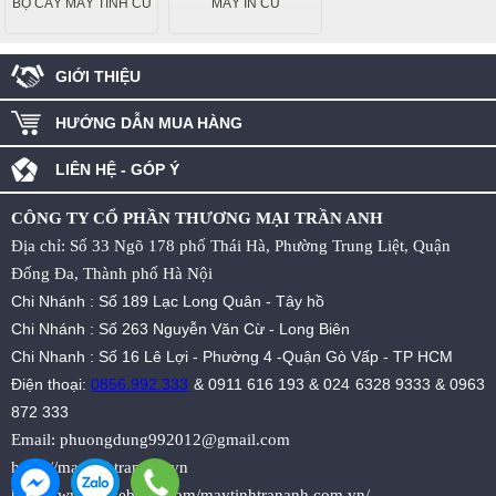
BỘ CÂY MÁY TÍNH CŨ
MÁY IN CŨ
GIỚI THIỆU
HƯỚNG DẪN MUA HÀNG
LIÊN HỆ - GÓP Ý
CÔNG TY CỔ PHẦN THƯƠNG MẠI TRẦN ANH
Địa chỉ: Số 33 Ngõ 178 phố Thái Hà, Phường Trung Liệt, Quận
Đống Đa, Thành phố Hà Nội
Chi Nhánh : Số 189 Lạc Long Quân - Tây hồ
Chi Nhánh : Số 263 Nguyễn Văn Cừ - Long Biên
Chi Nhanh : Số 16 Lê Lợi - Phường 4 -Quận Gò Vấp - TP HCM
Điện thoại:
0856.992.333
&
0911 616 193
&
024 6328 9333
&
0963
872 333
Email:
phuongdung992012@gmail.com
https://maytinhtrananh.vn
https://www.facebook.com/maytinhtrananh.com.vn/