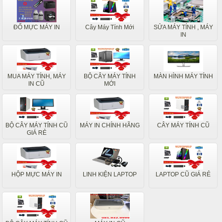
ĐỔ MỰC MÁY IN
Cây Máy Tính Mới
SỬA MÁY TÍNH , MÁY
IN
MUA MÁY TÍNH, MÁY
BỘ CÂY MÁY TÍNH
MÀN HÌNH MÁY TÍNH
IN CŨ
MỚI
BỘ CÂY MÁY TÍNH CŨ
MÁY IN CHÍNH HÃNG
CÂY MÁY TÍNH CŨ
GIÁ RẺ
HỘP MỰC MÁY IN
LINH KIỆN LAPTOP
LAPTOP CŨ GIÁ RẺ