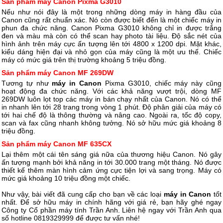
Sản phẩm máy Canon Pixma G3010
Nếu như nói đây là một trong những dòng máy in hàng đầu của
Canon cũng rất chuẩn xác. Nó còn được biết đến là một chiếc máy in
phun đa chức năng. Canon Pixma G3010 không chỉ in được trắng
đen và màu mà còn có thể scan hay photo tài liệu. Độ sắc nét của
hình ảnh trên máy cực ấn tượng lên tới 4800 x 1200 dpi. Mặt khác,
kiểu dáng hiện đại và nhỏ gọn của máy cũng là một ưu thế. Chiếc
máy có mức giá trên thị trường khoảng 5 triệu đồng.
Sản phẩm máy Canon MF 269DW
Tương tự như
máy in Canon
Pixma G3010, chiếc máy này cũng
hoạt động đa chức năng. Với các khả năng vượt trội, dòng MF
269DW luôn lọt top các máy in bán chạy nhất của Canon. Nó có thể
in nhanh lên tới 28 trang trong vòng 1 phút. Độ phân giải của máy có
tới hai chế độ là thông thường và nâng cao. Ngoài ra, tốc độ copy,
scan và fax cũng nhanh không tưởng. Nó sở hữu mức giá khoảng 8
triệu đồng.
Sản phẩm máy Canon MF 635CX
Lại thêm một cái tên sáng giá nữa của thương hiệu Canon. Nó gây
ấn tượng mạnh bởi khả năng in tới 30.000 trang một tháng. Nó được
thiết kế thêm màn hình cảm ứng cực tiện lợi và sang trọng. Máy có
mức giá khoảng 10 triệu đồng một chiếc.
Như vậy, bài viết đã cung cấp cho bạn về các loại
máy in Canon
tốt
nhất. Để sở hữu máy in chính hãng với giá rẻ, bạn hãy ghé ngay
Công ty Cổ phần máy tính Trần Anh. Liên hệ ngay với Trần Anh qua
số hotline 0819329999 để được tư vấn nhé!