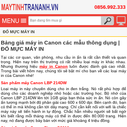
0856.992.333
ĐỔ MỰC MÁY IN
Bảng giá máy in Canon các mẫu thông dụng |
ĐỔ MỰC MÁY IN
Tại các cơ quan, văn phòng, nhu cầu in ấn là rất cần thiết và quan
trọng. Hiện nay trên thị trường có rất nhiều loại máy in khác nhau.
Nhưng thương hiệu
máy in Canon
luôn được đánh giá cao nhất.
Trong bài viết hôm nay, chúng tôi sẽ bật mí cho bạn về các loại máy
in của Canon nhé!
Sản phẩm máy Canon LBP 214DW
Loại máy in này chuyên dùng cho in đen trắng. Nó rất phù hợp để
dùng cho các doanh nghiệp nhỏ hoặc các trường học. Bộ nhớ của
Canon LBP 214DW lên tới 1GB giúp bạn thỏa sức in ấn. Nó còn gây
ấn tượng mạnh bởi độ phân giải cao 600 x 600 dpi. Bên cạnh đó, bạn
có thể in mà không cần tới dây mạng. Chỉ cần kết nối với wifi là chiếc
máy này sẽ tiến hành in tự động. Chắc hẳn nhiều người sẽ bất ngờ
khi biết rằng mỗi tháng máy có thể in được đến 80.000 trang. Hiện
nay, nó đang được bày bán với mức giá khoảng 4 triệu đồng.