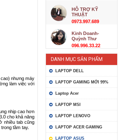
HỖ TRỢ KỸ
THUẬT
0973.997.689
Kinh Doanh-
Quỳnh Thư
096.996.33.22
DANH MỤC SẢN PHẨM
LAPTOP DELL
u cao) nhưng máy
LAPTOP GAMING MỚI 99%
ờng làm việc với
Laptop Acer
LAPTOP MSI
ung nhịp cao hơn
LAPTOP LENOVO
3.0 cho khả năng
ở nhiều tab cũng
trong tầm tay.
LAPTOP ACER GAMING
LAPTOP ASUS