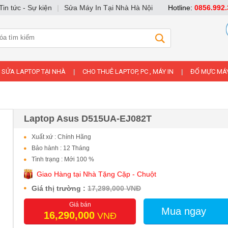
Tin tức - Sự kiện
|
Sửa Máy In Tại Nhà Hà Nội
Hotline:
0856.992.
SỬA LAPTOP TẠI NHÀ
CHO THUÊ LAPTOP, PC , MÁY IN
ĐỔ MỰC MÁY
|
|
Laptop Asus D515UA-EJ082T
Xuất xứ : Chính Hãng
Bảo hành : 12 Tháng
Tình trạng : Mới 100 %
Giao Hàng tại Nhà Tặng Cặp - Chuột
Giá thị trường :
17,299,000 VNĐ
Giá bán
Mua ngay
16,290,000
VNĐ