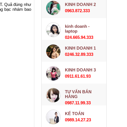
2T. Quả đúng như
KINH DOANH 2
ắng bạc nhám bao
0963.872.333
kinh doanh -
laptop
024.665.94.333
KINH DOANH 1
0246.32.89.333
KINH DOANH 3
0911.61.61.93
TƯ VẤN BÁN
HÀNG
0987.11.99.33
KẾ TOÁN
0989.14.27.23