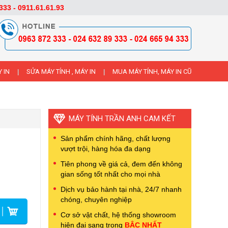
333 - 0911.61.61.93
 IN
SỬA MÁY TÍNH , MÁY IN
MUA MÁY TÍNH, MÁY IN CŨ
|
|
MÁY TÍNH TRẦN ANH CAM KẾT
Sản phẩm chính hãng, chất lượng
vượt trội, hàng hóa đa dạng
Tiên phong về giá cả, đem đến không
gian sống tốt nhất cho mọi nhà
Dịch vụ bảo hành tại nhà, 24/7 nhanh
chóng, chuyên nghiệp
Cơ sở vật chất, hệ thống showroom
hiện đại sang trọng
BẬC NHẤT