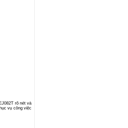
EJ082T rõ nét và
phục vụ công việc