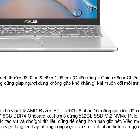
ích thước 36.02 x 23.49 x 1.99 cm (Chiều rộng x Chiều sâu x Chiề
kg cũng giúp người dùng không gặp khó khăn gì khi muốn đổi môi trư
bộ vi xử lý AMD Ryzen R7 – 5700U 8 nhân 16 luồng giúp tốc độ x
. RAM 8GB DDR4 Onboard kết hợp ổ cứng 512Gb SSD M.2 NVMe Pcle 
ác tác vụ và đọc/ghi dữ liệu cũng dễ dàng hơn bao giờ hết. Việc m
ng việc tăng lên hay những công việc cần so sánh phân tích nằm gọn 