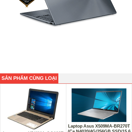
SẢN PHẨM CÙNG LOẠI
Laptop Asus X509MA-BR270T
(Ce N4020/4G/256GB SSD/15.6