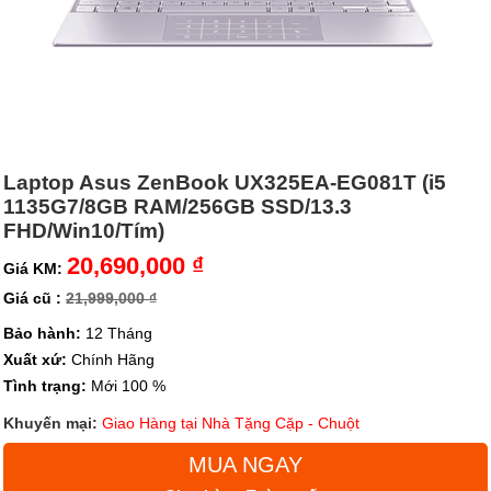
Laptop Asus ZenBook UX325EA-EG081T (i5
1135G7/8GB RAM/256GB SSD/13.3
FHD/Win10/Tím)
20,690,000 ₫
Giá KM:
Giá cũ :
21,999,000 ₫
Bảo hành:
12 Tháng
Xuất xứ:
Chính Hãng
Tình trạng:
Mới 100 %
Khuyến mại:
Giao Hàng tại Nhà Tặng Cặp - Chuột
MUA NGAY