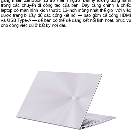
gàng khiến ZenBook 13 trở thành người bạn lý tưởng đồng hành
trong các chuyến đi công tác của bạn. Đây cũng chính là chiếc
laptop có màn hình kích thước 13-inch mỏng nhất thế giới với việc
được trang bị đầy đủ các cổng kết nối — bao gồm cả cổng HDMI
và USB Type-A — để bạn có thể dễ dàng kết nối linh hoạt, phục vụ
cho công việc dù ở bất kỳ nơi đâu.