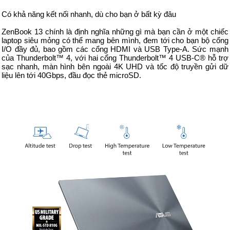
Có khả năng kết nối nhanh, dù cho bạn ở bất kỳ đâu
ZenBook 13 chính là định nghĩa những gì mà bạn cần ở một chiếc
laptop siêu mỏng có thể mang bên mình, đem tới cho bạn bộ cổng
I/O đầy đủ, bao gồm các cổng HDMI và USB Type-A. Sức mạnh
của Thunderbolt™ 4, với hai cổng Thunderbolt™ 4 USB-C® hỗ trợ
sạc nhanh, màn hình bên ngoài 4K UHD và tốc độ truyền gửi dữ
liệu lên tới 40Gbps, đầu đọc thẻ microSD.