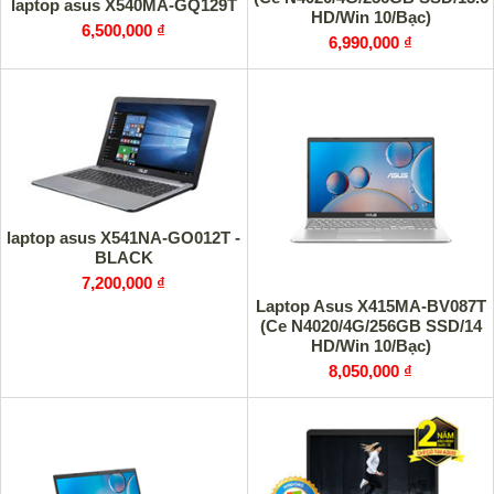
laptop asus X540MA-GQ129T
HD/Win 10/Bạc)
6,500,000 ₫
6,990,000 ₫
laptop asus X541NA-GO012T -
BLACK
7,200,000 ₫
Laptop Asus X415MA-BV087T
(Ce N4020/4G/256GB SSD/14
HD/Win 10/Bạc)
8,050,000 ₫