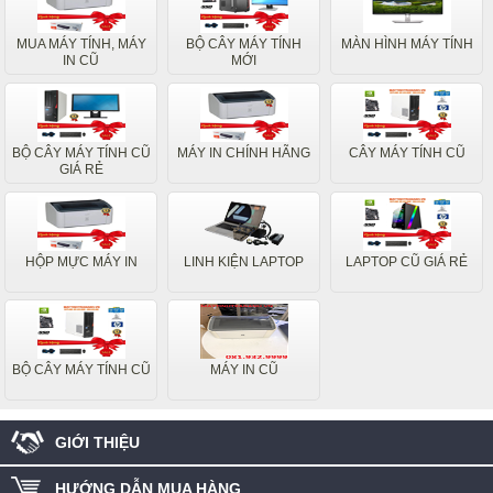
MUA MÁY TÍNH, MÁY
BỘ CÂY MÁY TÍNH
MÀN HÌNH MÁY TÍNH
IN CŨ
MỚI
BỘ CÂY MÁY TÍNH CŨ
MÁY IN CHÍNH HÃNG
CÂY MÁY TÍNH CŨ
GIÁ RẺ
HỘP MỰC MÁY IN
LINH KIỆN LAPTOP
LAPTOP CŨ GIÁ RẺ
BỘ CÂY MÁY TÍNH CŨ
MÁY IN CŨ
GIỚI THIỆU
HƯỚNG DẪN MUA HÀNG