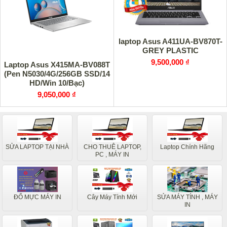
laptop Asus A411UA-BV870T-
GREY PLASTIC
9,500,000 ₫
Laptop Asus X415MA-BV088T
(Pen N5030/4G/256GB SSD/14
HD/Win 10/Bạc)
9,050,000 ₫
SỬA LAPTOP TẠI NHÀ
CHO THUÊ LAPTOP,
Laptop Chính Hãng
PC , MÁY IN
ĐỔ MỰC MÁY IN
Cây Máy Tính Mới
SỬA MÁY TÍNH , MÁY
IN