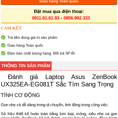
Giao hàng Toàn quốc
Đặt mua qua điện thoại:
0911.61.61.93
-
0856.992.333
CAM KẾT
Trả tiền đúng giá trị sản phẩm
Giao hàng Toàn quốc
Đảm bảo chất lượng hàng. Đổi trả SP lỗi
THÔNG TIN SẢN PHẨM
Đánh giá Laptop Asus ZenBook
UX325EA-EG081T Sắc Tím Sang Trọng
TÍNH CƠ ĐỘNG
Gọn nhẹ và dễ dàng trong di chuyển, linh động trong công việc.
Sở hữu thiết kế hoàn toàn bằng kim loại, mỏng, siêu nhẹ và gọn