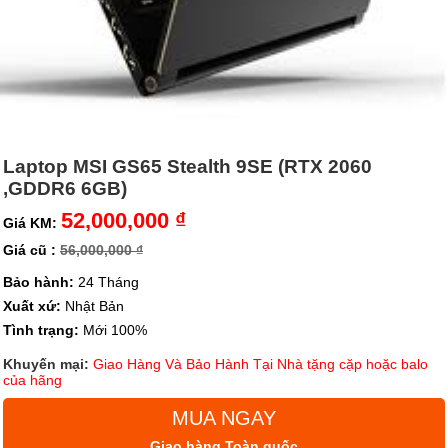
Laptop MSI GS65 Stealth 9SE (RTX 2060
,GDDR6 6GB)
52,000,000 ₫
Giá KM:
Giá cũ :
56,000,000 ₫
Bảo hành:
24 Tháng
Xuất xứ:
Nhật Bản
Tình trạng:
Mới 100%
Khuyến mại:
Giao Hàng Và Bảo Hành Tại Nhà tặng cặp hoặc balo
của hãng
MUA NGAY
Giao hàng Toàn quốc