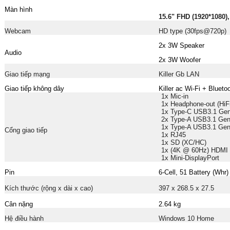
Màn hình
15.6" FHD (1920*1080
Webcam
HD type (30fps@720p)
2x 3W Speaker
Audio
2x 3W Woofer
Giao tiếp mạng
Killer Gb LAN
Giao tiếp không dây
Killer ac Wi-Fi + Blueto
1x Mic-in
1x Headphone-out (HiF
1x Type-C USB3.1 Ge
2x Type-A USB3.1 Ge
1x Type-A USB3.1 Ge
Cổng giao tiếp
1x RJ45
1x SD (XC/HC)
1x (4K @ 60Hz) HDMI
1x Mini-DisplayPort
Pin
6-Cell, 51 Battery (Whr)
Kích thước (rộng x dài x cao)
397 x 268.5 x 27.5
Cân nặng
2.64 kg
Hệ điều hành
Windows 10 Home