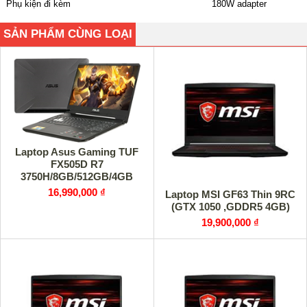
Phụ kiện đi kèm
180W adapter
SẢN PHẨM CÙNG LOẠI
Laptop Asus Gaming TUF
FX505D R7
3750H/8GB/512GB/4GB
GTX1650/Win10 (AL003T)
16,990,000 ₫
Laptop MSI GF63 Thin 9RC
(Hàng Trưng Bày)
(GTX 1050 ,GDDR5 4GB)
19,900,000 ₫