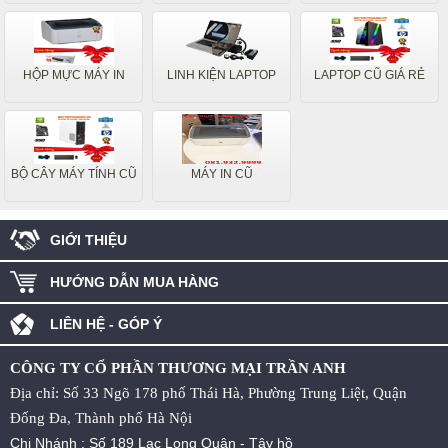
HỘP MỰC MÁY IN
LINH KIỆN LAPTOP
LAPTOP CŨ GIÁ RẺ
BỘ CÂY MÁY TÍNH CŨ
MÁY IN CŨ
GIỚI THIỆU
HƯỚNG DẪN MUA HÀNG
LIÊN HỆ - GÓP Ý
CÔNG TY CỔ PHẦN THƯƠNG MẠI TRẦN ANH
Địa chỉ: Số 33 Ngõ 178 phố Thái Hà, Phường Trung Liệt, Quận
Đống Đa, Thành phố Hà Nội
Chi Nhánh : Số 189 Lạc Long Quân - Tây hồ