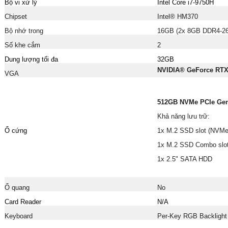
Bộ vi xử lý
Intel Core i7-9750H
Chipset
Intel® HM370
Bộ nhớ trong
16GB (2x 8GB DDR4-26
Số khe cắm
2
Dung lượng tối đa
32GB
NVIDIA® GeForce RT
VGA
512GB NVMe PCIe Ge
Khả năng lưu trữ:
Ổ cứng
1x M.2 SSD slot (NVMe
1x M.2 SSD Combo slo
1x 2.5" SATA HDD
Ổ quang
No
Card Reader
N/A
Keyboard
Per-Key RGB Backlight