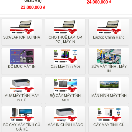
GDDR5)
24,000,000 ₫
23,800,000 ₫
SỬA LAPTOP TẠI NHÀ
CHO THUÊ LAPTOP,
Laptop Chính Hãng
PC , MÁY IN
ĐỔ MỰC MÁY IN
Cây Máy Tính Mới
SỬA MÁY TÍNH , MÁY
IN
MUA MÁY TÍNH, MÁY
BỘ CÂY MÁY TÍNH
MÀN HÌNH MÁY TÍNH
IN CŨ
MỚI
BỘ CÂY MÁY TÍNH CŨ
MÁY IN CHÍNH HÃNG
CÂY MÁY TÍNH CŨ
GIÁ RẺ