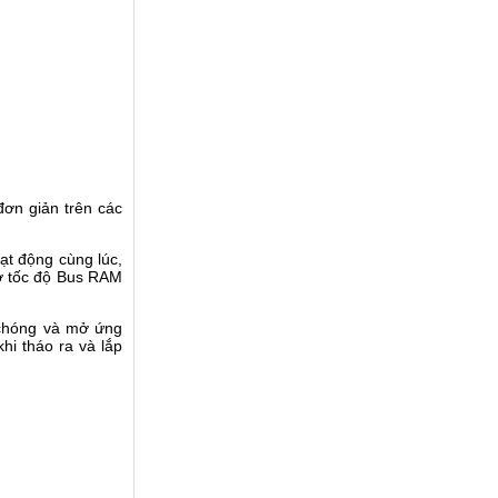
đơn giản trên các
t động cùng lúc,
hờ tốc độ Bus RAM
 chóng và mở ứng
khi tháo ra và lắp