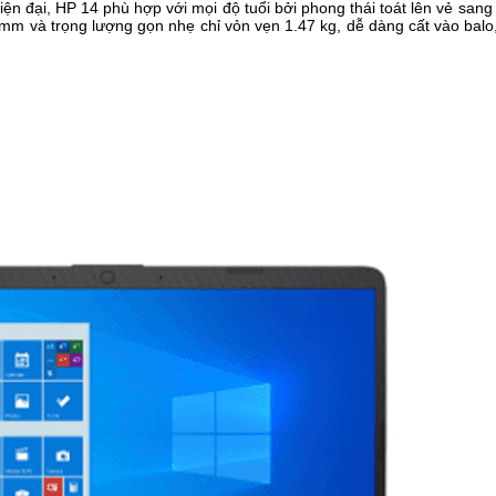
n đại, HP 14 phù hợp với mọi độ tuổi bởi phong thái toát lên vẻ sang 
mm và trọng lượng gọn nhẹ chỉ vỏn vẹn 1.47 kg, dễ dàng cất vào balo,