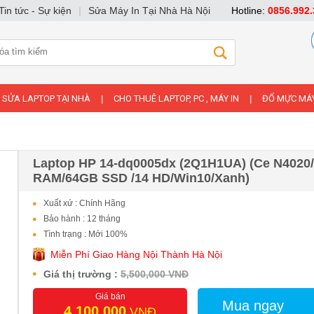
Tin tức - Sự kiện
|
Sửa Máy In Tại Nhà Hà Nội
Hotline:
0856.992.
SỬA LAPTOP TẠI NHÀ
CHO THUÊ LAPTOP, PC , MÁY IN
ĐỔ MỰC MÁY
|
|
Laptop HP 14-dq0005dx (2Q1H1UA) (Ce N4020
RAM/64GB SSD /14 HD/Win10/Xanh)
Xuất xứ : Chính Hãng
Bảo hành : 12 tháng
Tình trạng : Mới 100%
Miễn Phí Giao Hàng Nội Thành Hà Nội
Giá thị trường :
5,500,000 VNĐ
Giá bán
Mua ngay
4,100,000
VNĐ