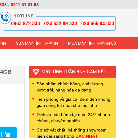
333 - 0911.61.61.93
 IN
SỬA MÁY TÍNH , MÁY IN
MUA MÁY TÍNH, MÁY IN CŨ
|
|
/4GB
MÁY TÍNH TRẦN ANH CAM KẾT
Sản phẩm chính hãng, chất lượng
vượt trội, hàng hóa đa dạng
Tiên phong về giá cả, đem đến không
gian sống tốt nhất cho mọi nhà
Dịch vụ bảo hành tại nhà, 24/7 nhanh
chóng, chuyên nghiệp
Cơ sở vật chất, hệ thống showroom
hiện đại sang trọng
BẬC NHẤT