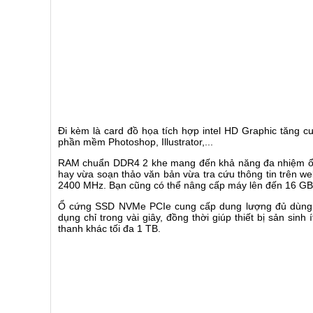
Đi kèm là card đồ họa tích hợp intel HD Graphic tăng c
phần mềm Photoshop, Illustrator,...
RAM chuẩn DDR4 2 khe mang đến khả năng đa nhiệm ổn đ
hay vừa soạn thảo văn bản vừa tra cứu thông tin trên w
2400 MHz. Bạn cũng có thể nâng cấp máy lên đến 16 GB 
Ổ cứng SSD NVMe PCIe cung cấp dung lượng đủ dùng c
dụng chỉ trong vài giây, đồng thời giúp thiết bị sản sin
thanh khác tối đa 1 TB.