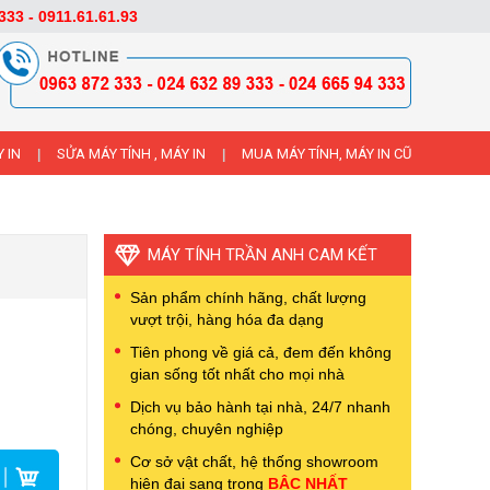
333 - 0911.61.61.93
 IN
SỬA MÁY TÍNH , MÁY IN
MUA MÁY TÍNH, MÁY IN CŨ
|
|
MÁY TÍNH TRẦN ANH CAM KẾT
Sản phẩm chính hãng, chất lượng
vượt trội, hàng hóa đa dạng
Tiên phong về giá cả, đem đến không
gian sống tốt nhất cho mọi nhà
Dịch vụ bảo hành tại nhà, 24/7 nhanh
chóng, chuyên nghiệp
Cơ sở vật chất, hệ thống showroom
hiện đại sang trọng
BẬC NHẤT