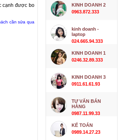
KINH DOANH 2
góc cạnh được bo
0963.872.333
hách cần sửa qua
kinh doanh -
laptop
024.665.94.333
KINH DOANH 1
0246.32.89.333
KINH DOANH 3
0911.61.61.93
TƯ VẤN BÁN
HÀNG
0987.11.99.33
KẾ TOÁN
0989.14.27.23