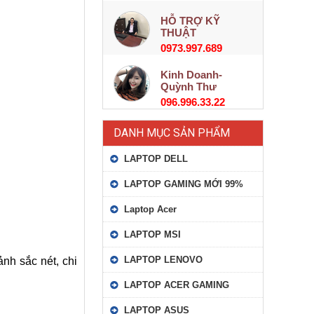
HỖ TRỢ KỸ
THUẬT
0973.997.689
Kinh Doanh-
Quỳnh Thư
096.996.33.22
DANH MỤC SẢN PHẨM
LAPTOP DELL
LAPTOP GAMING MỚI 99%
Laptop Acer
LAPTOP MSI
LAPTOP LENOVO
nh sắc nét, chi
LAPTOP ACER GAMING
LAPTOP ASUS