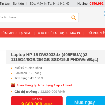
Tin tức - Sự kiện
|
Sửa Máy In Tại Nhà Hà Nội
Hotline:
0856.992.
SỬA LAPTOP TẠI NHÀ
CHO THUÊ LAPTOP, PC , MÁY IN
ĐỔ MỰC MÁY
|
|
Laptop HP 15 DW3033dx (405F6UA)(i3
1115G4/8GB/256GB SSD/15.6 FHD/Win/Bạc)
Xuất xứ : Chính Hãng
Bảo hành : 12 Tháng
Tình trạng : Mới 100 %
Giao Hàng tại Nhà Tặng Cặp - Chuột
Giá thị trường :
13,800,000 VNĐ
Giá bán
Mua ngay
9,600,000
VNĐ