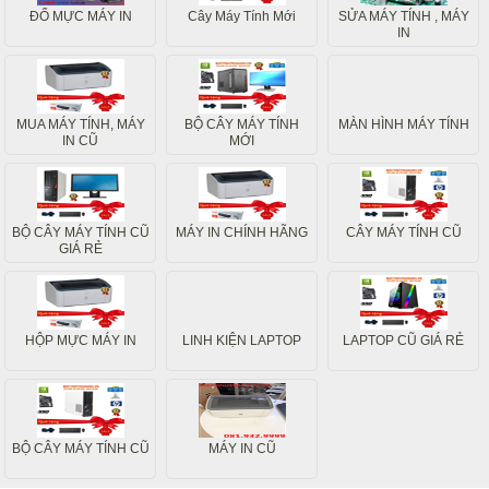
ĐỔ MỰC MÁY IN
Cây Máy Tính Mới
SỬA MÁY TÍNH , MÁY
IN
MUA MÁY TÍNH, MÁY
BỘ CÂY MÁY TÍNH
MÀN HÌNH MÁY TÍNH
IN CŨ
MỚI
BỘ CÂY MÁY TÍNH CŨ
MÁY IN CHÍNH HÃNG
CÂY MÁY TÍNH CŨ
GIÁ RẺ
HỘP MỰC MÁY IN
LINH KIỆN LAPTOP
LAPTOP CŨ GIÁ RẺ
BỘ CÂY MÁY TÍNH CŨ
MÁY IN CŨ