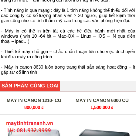
- Tính năng in qua mạng : đây là 1 tính năng không thể thiếu đối với
các công ty có số lượng nhân viên > 20 người, giúp tiết kiệm thơi
gian cũng như có tính thẫm mỹ cao trong các văn phòng hiện đại.
- Máy in có thể in trên tất cả các hệ điều hành mới nhất của
windows ( win 10 -64 bit – Mac-OX – Linux – IOS – IN qua điện
thoại – ipad…)
- Thiết kế máy nhỏ gọn – chắc chắn thuận tiện cho việc di chuyển
khi đưa máy ra công trình
- Máy in canon 8630 luôn trong trạng thái sẵn sàng hoạt động – ít
gặp sự cố linh tinh
SẢN PHẨM CÙNG LOẠI
MÁY IN CANON 1210- CŨ
MÁY IN CANON 6000 CŨ
800,000 ₫
1,500,000 ₫