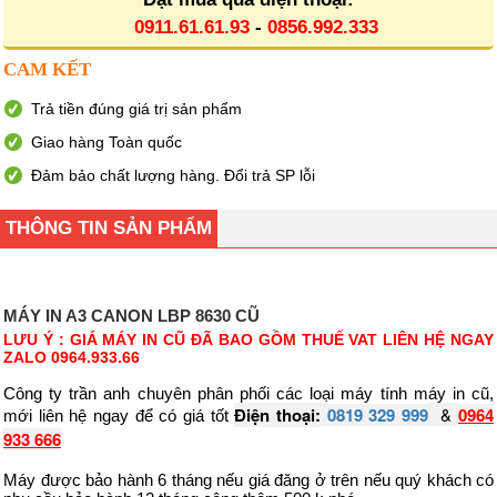
0911.61.61.93
-
0856.992.333
CAM KẾT
Trả tiền đúng giá trị sản phẩm
Giao hàng Toàn quốc
Đảm bảo chất lượng hàng. Đổi trả SP lỗi
THÔNG TIN SẢN PHẨM
MÁY IN A3 CANON LBP 8630 CŨ
LƯU Ý : GIÁ MÁY IN CŨ ĐÃ BAO GỒM THUẾ VAT LIÊN HỆ NGAY
ZALO 0964.933.66
Công ty trần anh chuyên phân phối các loại máy tính máy in cũ,
Điện thoại:
0819 329 999
&
0964
mới liên hệ ngay để có giá tốt
933 666
Máy được bảo hành 6 tháng nếu giá đăng ở trên nếu quý khách có