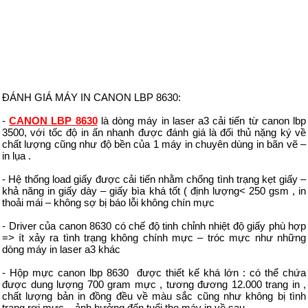
ĐÁNH GIÁ MÁY IN CANON LBP 8630:
-
CANON LBP 8630
là dòng máy in laser a3 cải tiến từ canon lbp
3500, với tốc độ in ấn nhanh được đánh giá là đối thủ nặng ký về
chất lượng cũng như độ bền của 1 máy in chuyên dùng in bãn vẽ –
in lụa .
- Hệ thống load giấy được cải tiến nhằm chống tình trạng kẹt giấy –
khả năng in giấy dày – giấy bìa khá tốt ( định lượng< 250 gsm , in
thoải mái – không sợ bị báo lỗi không chín mực
- Driver của canon 8630 có chế độ tinh chỉnh nhiệt độ giấy phù hợp
=> ít xảy ra tình trạng không chính mực – tróc mực như những
dòng máy in laser a3 khác
- Hộp mực canon lbp 8630 được thiết kế khá lớn : có thể chứa
được dung lượng 700 gram mực , tương đương 12.000 trang in ,
chất lượng bản in đồng đều về màu sắc cũng như không bị tình
trạng rơi mực – ảnh hưởng đến tuổi thọ máy in về sau .