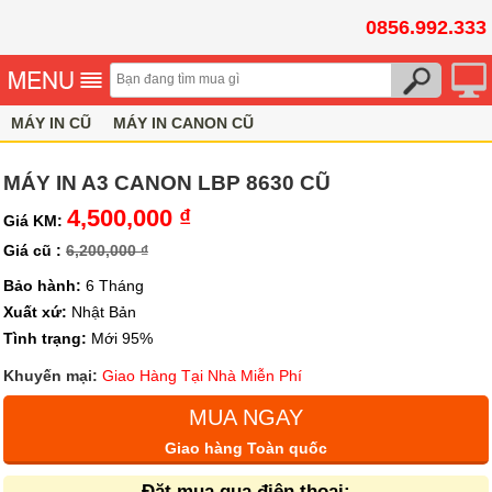
0856.992.333
MÁY IN CŨ
MÁY IN CANON CŨ
MÁY IN A3 CANON LBP 8630 CŨ
4,500,000 ₫
Giá KM:
Giá cũ :
6,200,000 ₫
Bảo hành:
6 Tháng
Xuất xứ:
Nhật Bản
Tình trạng:
Mới 95%
Khuyến mại:
Giao Hàng Tại Nhà Miễn Phí
MUA NGAY
Giao hàng Toàn quốc
Đặt mua qua điện thoại: