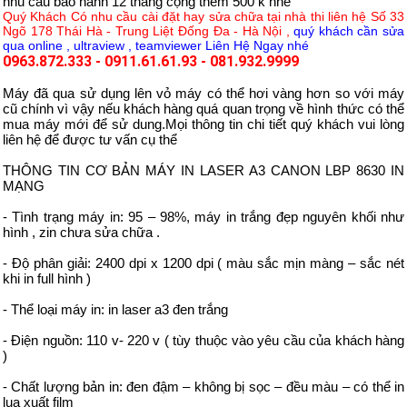
nhu cầu bảo hành 12 tháng cộng thêm 500 k nhé
Quý Khách Có nhu cầu cài đặt hay sửa chữa tại nhà thi liên hệ Số 33
Ngõ 178 Thái Hà - Trung Liệt Đống Đa - Hà Nội ,
quý khách cần sửa
qua online , ultraview , teamviewer Liên Hệ Ngay nhé
0963.872.333
-
0911.61.61.93
-
081.932.9999
Máy đã qua sử dụng lên vỏ máy có thể hơi vàng hơn so với máy
cũ chính vì vậy nếu khách hàng quá quan trọng về hình thức có thể
mua máy mới để sử dung.Mọi thông tin chi tiết quý khách vui lòng
liên hệ để được tư vấn cụ thể
THÔNG TIN CƠ BẢN MÁY IN LASER A3 CANON LBP 8630 IN
MẠNG
- Tình trạng máy in: 95 – 98%, máy in trắng đẹp nguyên khối như
hình , zin chưa sửa chữa .
- Độ phân giải: 2400 dpi x 1200 dpi ( màu sắc mịn màng – sắc nét
khi in full hình )
- Thể loại máy in: in laser a3 đen trắng
- Điện nguồn: 110 v- 220 v ( tùy thuộc vào yêu cầu của khách hàng
)
- Chất lượng bản in: đen đậm – không bị sọc – đều màu – có thể in
lụa xuất film