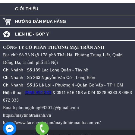
GIỚI THIỆU
HƯỚNG DẪN MUA HÀNG
LIÊN HỆ - GÓP Ý
CÔNG TY CỔ PHẦN THƯƠNG MẠI TRẦN ANH
Địa chỉ: Số 33 Ngõ 178 phố Thái Hà, Phường Trung Liệt, Quận
Đống Đa, Thành phố Hà Nội
Chi Nhánh : Số 189 Lạc Long Quân - Tây hồ
Chi Nhánh : Số 263 Nguyễn Văn Cừ - Long Biên
Chi Nhanh : Số 16 Lê Lợi - Phường 4 -Quận Gò Vấp - TP HCM
Điện thoại:
0856.992.333
&
0911 616 193
&
024 6328 9333
&
0963
872 333
Email:
phuongdung992012@gmail.com
https://maytinhtrananh.vn
https://www.facebook.com/maytinhtrananh.com.vn/