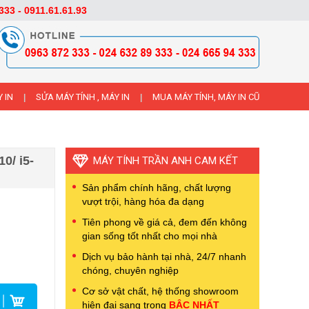
333 - 0911.61.61.93
 IN
SỬA MÁY TÍNH , MÁY IN
MUA MÁY TÍNH, MÁY IN CŨ
|
|
0/ i5-
MÁY TÍNH TRẦN ANH CAM KẾT
Sản phẩm chính hãng, chất lượng
vượt trội, hàng hóa đa dạng
Tiên phong về giá cả, đem đến không
gian sống tốt nhất cho mọi nhà
Dịch vụ bảo hành tại nhà, 24/7 nhanh
chóng, chuyên nghiệp
Cơ sở vật chất, hệ thống showroom
hiện đại sang trọng
BẬC NHẤT