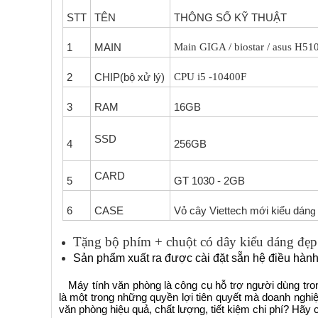
STT
TÊN
THÔNG SỐ KỸ THUẬT
1
MAIN
Main GIGA / biostar / asus H51
2
CHIP(bộ xử lý)
CPU i5 -10400F
3
RAM
16GB
SSD
4
256GB
CARD
5
GT 1030 - 2GB
6
CASE
Vỏ cây Viettech mới kiểu dán
g
Tặng bộ phím + chuột có dây kiểu dáng đẹp
Sản phẩm xuất ra được cài đặt sẵn hệ điều hà
Máy tính văn phòng là công cụ hỗ trợ người dùng tron
là một trong những quyền lợi tiên quyết mà doanh ngh
văn phòng hiệu quả, chất lượng, tiết kiệm chi phí? Hãy cù