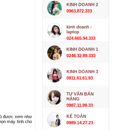
KINH DOANH 2
0963.872.333
kinh doanh -
laptop
024.665.94.333
KINH DOANH 1
0246.32.89.333
KINH DOANH 3
0911.61.61.93
TƯ VẤN BÁN
HÀNG
0987.11.99.33
KẾ TOÁN
 Nó được xem như
họn máy tính cho
0989.14.27.23