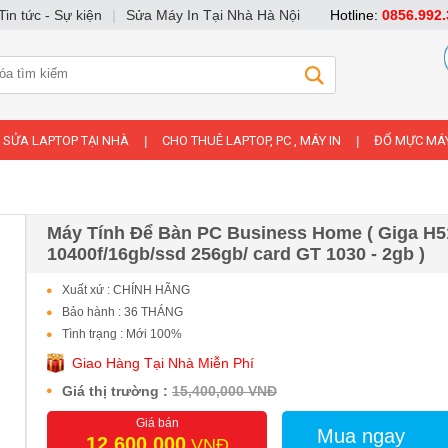
Tin tức - Sự kiện
|
Sửa Máy In Tại Nhà Hà Nội
Hotline:
0856.992.
SỬA LAPTOP TẠI NHÀ
CHO THUÊ LAPTOP, PC , MÁY IN
ĐỔ MỰC MÁY
|
|
Máy Tính Để Bàn PC Business Home ( Giga H51
10400f/16gb/ssd 256gb/ card GT 1030 - 2gb )
Xuất xứ : CHÍNH HÃNG
Bảo hành : 36 THÁNG
Tình trạng : Mới 100%
Giao Hàng Tại Nhà Miễn Phí
Giá thị trường :
15,400,000 VNĐ
Giá bán
Mua ngay
12,600,000
VNĐ