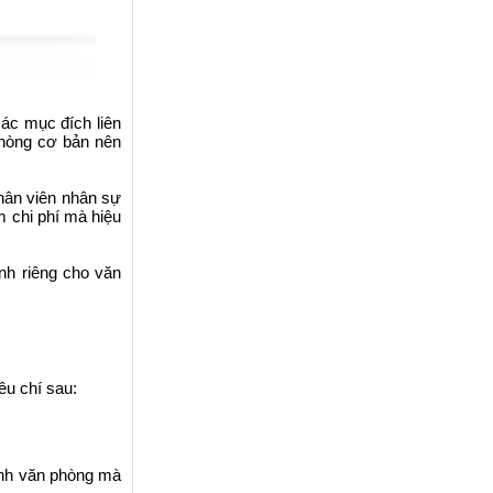
ác mục đích liên
phòng cơ bản nên
nhân viên nhân sự
m chi phí mà hiệu
nh riêng cho văn
êu chí sau:
tính văn phòng mà