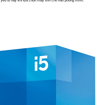
 yếu tố này khi lựa chọn máy tính cho văn phòng mình.