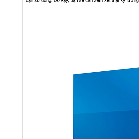
bạn sử dụng. Do vậy, bạn sẽ cần xem xét thật kỹ lưỡng