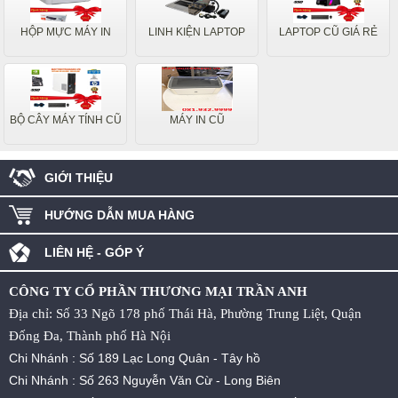
HỘP MỰC MÁY IN
LINH KIỆN LAPTOP
LAPTOP CŨ GIÁ RẺ
BỘ CÂY MÁY TÍNH CŨ
MÁY IN CŨ
GIỚI THIỆU
HƯỚNG DẪN MUA HÀNG
LIÊN HỆ - GÓP Ý
CÔNG TY CỔ PHẦN THƯƠNG MẠI TRẦN ANH
Địa chỉ: Số 33 Ngõ 178 phố Thái Hà, Phường Trung Liệt, Quận
Đống Đa, Thành phố Hà Nội
Chi Nhánh : Số 189 Lạc Long Quân - Tây hồ
Chi Nhánh : Số 263 Nguyễn Văn Cừ - Long Biên