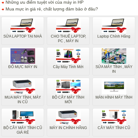
Những ưu điểm tuyệt vời của máy in HP
Mua mực in giá rẻ, chất lượng đảm bảo ở đâu?
SỬA LAPTOP TẠI NHÀ
CHO THUÊ LAPTOP,
Laptop Chính Hãng
PC , MÁY IN
ĐỔ MỰC MÁY IN
Cây Máy Tính Mới
SỬA MÁY TÍNH , MÁY
IN
MUA MÁY TÍNH, MÁY
BỘ CÂY MÁY TÍNH
MÀN HÌNH MÁY TÍNH
IN CŨ
MỚI
BỘ CÂY MÁY TÍNH CŨ
MÁY IN CHÍNH HÃNG
CÂY MÁY TÍNH CŨ
GIÁ RẺ