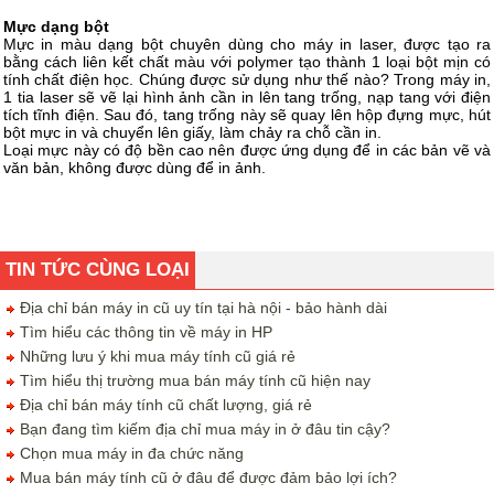
Mực dạng bột
Mực in màu dạng bột chuyên dùng cho máy in laser, được tạo ra
bằng cách liên kết chất màu với polymer tạo thành 1 loại bột mịn có
tính chất điện học. Chúng được sử dụng như thế nào? Trong máy in,
1 tia laser sẽ vẽ lại hình ảnh cần in lên tang trống, nạp tang với điện
tích tĩnh điện. Sau đó, tang trống này sẽ quay lên hộp đựng mực, hút
bột mực in và chuyển lên giấy, làm chảy ra chỗ cần in.
Loại mực này có độ bền cao nên được ứng dụng để in các bản vẽ và
văn bản, không được dùng để in ảnh.
TIN TỨC CÙNG LOẠI
Địa chỉ bán máy in cũ uy tín tại hà nội - bảo hành dài
Tìm hiểu các thông tin về máy in HP
Những lưu ý khi mua máy tính cũ giá rẻ
Tìm hiểu thị trường mua bán máy tính cũ hiện nay
Địa chỉ bán máy tính cũ chất lượng, giá rẻ
Bạn đang tìm kiếm địa chỉ mua máy in ở đâu tin cậy?
Chọn mua máy in đa chức năng
Mua bán máy tính cũ ở đâu để được đảm bảo lợi ích?