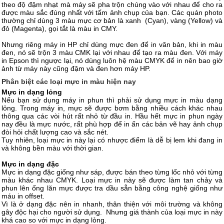
theo độ đậm nhạt mà máy sẽ pha trộn chúng vào với nhau để cho ra
được màu sắc đúng nhất với tấm ảnh chụp của bạn. Các quán photo
thường chỉ dùng 3 màu mực cơ bản là xanh (Cyan), vàng (Yellow) và
đỏ (Magenta), gọi tắt là màu in CMY.
Nhưng riêng máy in HP chỉ dùng mực đen để in văn bản, khi in màu
đen, nó sẽ trộn 3 màu CMK lại với nhau để tạo ra màu đen. Với máy
in Epson thì ngược lại, nó dùng luôn hệ màu CMYK để in nên bao giờ
ảnh từ máy này cũng đậm và đen hơn máy HP.
Phân biệt các loại mực in màu hiện nay
Mực in dạng lỏng
Nếu bạn sử dụng máy in phun thì phải sử dụng mực in màu dạng
lỏng. Trong máy in, mực sẽ được bơm bằng nhiều cách khác nhau
thông qua các vòi hút rất nhỏ từ đầu in. Hầu hết mực in phun ngày
nay đều là mực nước, rất phù hợp để in ấn các bản vẽ hay ảnh chụp
đòi hỏi chất lượng cao và sắc nét.
Tuy nhiên, loại mực in này lại có nhược điểm là dễ bị lem khi đang in
và không bền màu với thời gian.
Mực in dạng đặc
Mực in dạng đặc giống như sáp, được bán theo từng lốc nhỏ với từng
màu khác nhau CMYK. Loại mực in này sẽ được làm tan chảy và
phun lên ống lăn mực được tra dầu sẵn bằng công nghệ giống như
máu in offset.
Vì là ở dạng đặc nên in nhanh, thân thiện với môi trường và không
gây độc hại cho người sử dụng. Nhưng giá thành của loại mực in này
khá cao so với mực in dạng lỏng.