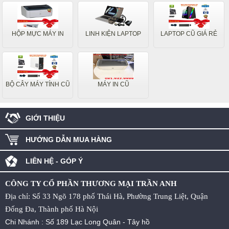
HỘP MỰC MÁY IN
LINH KIỆN LAPTOP
LAPTOP CŨ GIÁ RẺ
BỘ CÂY MÁY TÍNH CŨ
MÁY IN CŨ
GIỚI THIỆU
HƯỚNG DẪN MUA HÀNG
LIÊN HỆ - GÓP Ý
CÔNG TY CỔ PHẦN THƯƠNG MẠI TRẦN ANH
Địa chỉ: Số 33 Ngõ 178 phố Thái Hà, Phường Trung Liệt, Quận
Đống Đa, Thành phố Hà Nội
Chi Nhánh : Số 189 Lạc Long Quân - Tây hồ