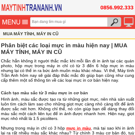
0856.992.333
MUA MÁY TÍNH, MÁY IN CŨ
Phân biệt các loại mực in màu hiện nay | MUA
MÁY TÍNH, MÁY IN CŨ
Chắc hẳn không ít người thắc mắc khi mỗi lần đi in ảnh tại các quán
photo, hộp mực trong máy in chỉ có từ 3 đến 6 hộp mực in màu
nhưng lại có thể in ra bức ảnh muôn màu khác nhau. Vì thế, Máy tính
Trần Anh hôm nay sẽ giải đáp thắc mắc đó giúp bạn cũng như cung
cấp thêm một số thông tin về các loại mực in cơ bản hiện nay.
Cách tạo màu sắc từ 3 màu mực in cơ bản
Hình ảnh, màu sắc được tạo ra từ những giọt mực, nên nhà sản xuất
luôn tìm cách làm sao cho những giọt mực càng nhỏ càng tốt để ảnh
được sắc nét hơn. Không chỉ thế, nó còn giúp bạn dễ dàng thay đổi
màu sắc một cách liên tục để in ảnh được nhanh hơn. Hiện nay, giọt
mực nhỏ nhất là 1.5 picoliters.
Nhưng trong máy in chỉ có 3 hộp
mực in màu
, mà tại sao khi in ảnh
lại ra rất nhiều màu sắc khác nhau? Từ chính 3 màu cơ bản đó, tuỳ