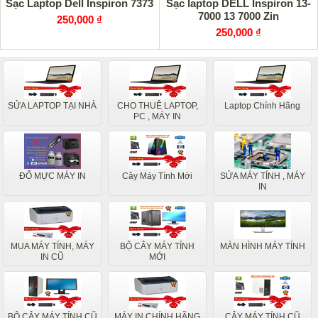
Sạc Laptop Dell Inspiron 7373
Sạc laptop DELL Inspiron 13-
7000 13 7000 Zin
250,000 ₫
250,000 ₫
SỬA LAPTOP TẠI NHÀ
CHO THUÊ LAPTOP,
Laptop Chính Hãng
PC , MÁY IN
ĐỔ MỰC MÁY IN
Cây Máy Tính Mới
SỬA MÁY TÍNH , MÁY
IN
MUA MÁY TÍNH, MÁY
BỘ CÂY MÁY TÍNH
MÀN HÌNH MÁY TÍNH
IN CŨ
MỚI
BỘ CÂY MÁY TÍNH CŨ
MÁY IN CHÍNH HÃNG
CÂY MÁY TÍNH CŨ