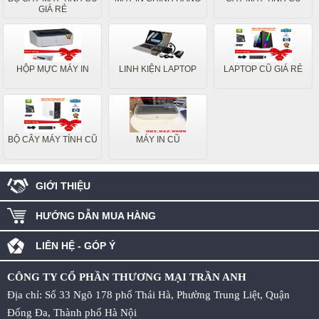
GIÁ RẺ
HỘP MỰC MÁY IN
LINH KIỆN LAPTOP
LAPTOP CŨ GIÁ RẺ
BỘ CÂY MÁY TÍNH CŨ
MÁY IN CŨ
GIỚI THIỆU
HƯỚNG DẪN MUA HÀNG
LIÊN HỆ - GÓP Ý
CÔNG TY CỔ PHẦN THƯƠNG MẠI TRẦN ANH
Địa chỉ: Số 33 Ngõ 178 phố Thái Hà, Phường Trung Liệt, Quận
Đống Đa, Thành phố Hà Nội