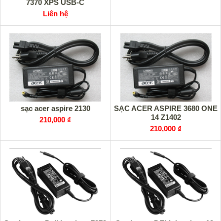
7370 XPS USB-C
Liên hệ
sạc acer aspire 2130
SẠC ACER ASPIRE 3680 ONE
14 Z1402
210,000 ₫
210,000 ₫