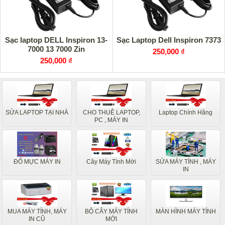
Sạc laptop DELL Inspiron 13-
Sạc Laptop Dell Inspiron 7373
7000 13 7000 Zin
250,000 ₫
250,000 ₫
SỬA LAPTOP TẠI NHÀ
CHO THUÊ LAPTOP,
Laptop Chính Hãng
PC , MÁY IN
ĐỔ MỰC MÁY IN
Cây Máy Tính Mới
SỬA MÁY TÍNH , MÁY
IN
MUA MÁY TÍNH, MÁY
BỘ CÂY MÁY TÍNH
MÀN HÌNH MÁY TÍNH
IN CŨ
MỚI