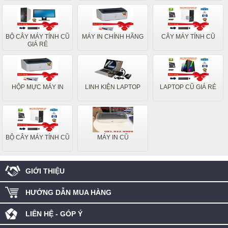
BỘ CÂY MÁY TÍNH CŨ
MÁY IN CHÍNH HÃNG
CÂY MÁY TÍNH CŨ
GIÁ RẺ
HỘP MỰC MÁY IN
LINH KIỆN LAPTOP
LAPTOP CŨ GIÁ RẺ
BỘ CÂY MÁY TÍNH CŨ
MÁY IN CŨ
GIỚI THIỆU
HƯỚNG DẪN MUA HÀNG
LIÊN HỆ - GÓP Ý