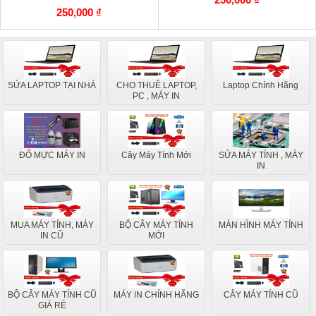
250,000 ₫
SỬA LAPTOP TẠI NHÀ
CHO THUÊ LAPTOP,
Laptop Chính Hãng
PC , MÁY IN
ĐỔ MỰC MÁY IN
Cây Máy Tính Mới
SỬA MÁY TÍNH , MÁY
IN
MUA MÁY TÍNH, MÁY
BỘ CÂY MÁY TÍNH
MÀN HÌNH MÁY TÍNH
IN CŨ
MỚI
BỘ CÂY MÁY TÍNH CŨ
MÁY IN CHÍNH HÃNG
CÂY MÁY TÍNH CŨ
GIÁ RẺ