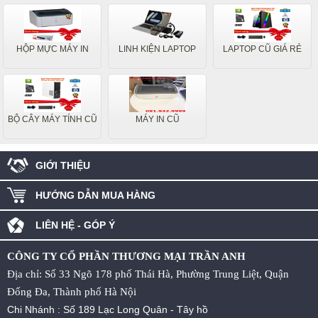
HỘP MỰC MÁY IN
LINH KIỆN LAPTOP
LAPTOP CŨ GIÁ RẺ
BỘ CÂY MÁY TÍNH CŨ
MÁY IN CŨ
GIỚI THIỆU
HƯỚNG DẪN MUA HÀNG
LIÊN HỆ - GÓP Ý
CÔNG TY CỔ PHẦN THƯƠNG MẠI TRẦN ANH
Địa chỉ: Số 33 Ngõ 178 phố Thái Hà, Phường Trung Liệt, Quận
Đống Đa, Thành phố Hà Nội
Chi Nhánh : Số 189 Lạc Long Quân - Tây hồ