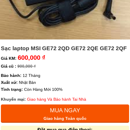
Sạc laptop MSI GE72 2QD GE72 2QE GE72 2QF
600,000 ₫
Giá KM:
Giá cũ :
900,000 ₫
Bảo hành:
12 Tháng
Xuất xứ:
Nhật Bản
Tình trạng:
Còn Hàng Mới 100%
Khuyến mại:
Giao hàng Và Bảo hành Tai Nhà
MUA NGAY
Giao hàng Toàn quốc
Đặt mua qua điện thoại: