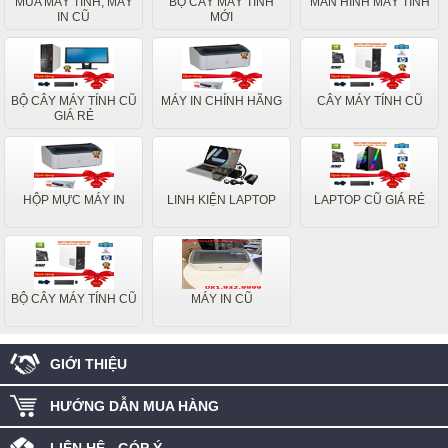
MUA MÁY TÍNH, MÁY
BỘ CÂY MÁY TÍNH
MÀN HÌNH MÁY TÍNH
IN CŨ
MỚI
BỘ CÂY MÁY TÍNH CŨ
MÁY IN CHÍNH HÃNG
CÂY MÁY TÍNH CŨ
GIÁ RẺ
HỘP MỰC MÁY IN
LINH KIỆN LAPTOP
LAPTOP CŨ GIÁ RẺ
BỘ CÂY MÁY TÍNH CŨ
MÁY IN CŨ
GIỚI THIỆU
HƯỚNG DẪN MUA HÀNG