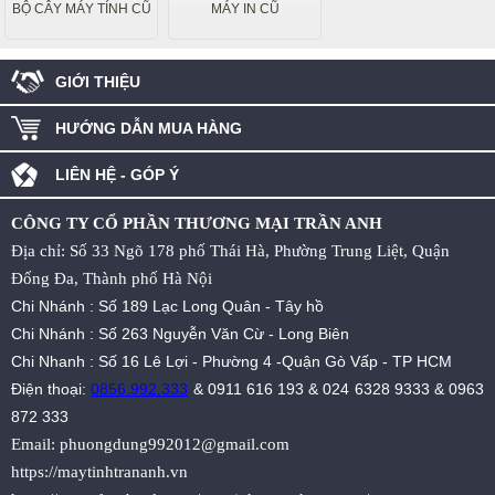
BỘ CÂY MÁY TÍNH CŨ
MÁY IN CŨ
GIỚI THIỆU
HƯỚNG DẪN MUA HÀNG
LIÊN HỆ - GÓP Ý
CÔNG TY CỔ PHẦN THƯƠNG MẠI TRẦN ANH
Địa chỉ: Số 33 Ngõ 178 phố Thái Hà, Phường Trung Liệt, Quận
Đống Đa, Thành phố Hà Nội
Chi Nhánh : Số 189 Lạc Long Quân - Tây hồ
Chi Nhánh : Số 263 Nguyễn Văn Cừ - Long Biên
Chi Nhanh : Số 16 Lê Lợi - Phường 4 -Quận Gò Vấp - TP HCM
Điện thoại:
0856.992.333
&
0911 616 193
&
024 6328 9333
&
0963
872 333
Email:
phuongdung992012@gmail.com
https://maytinhtrananh.vn