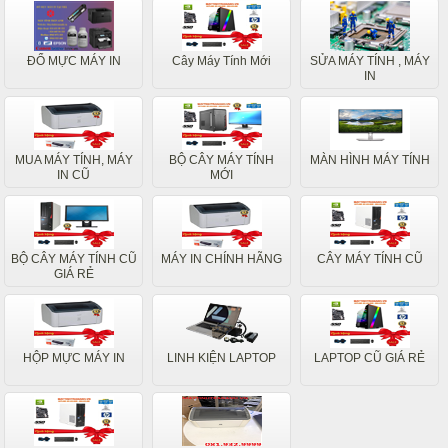
ĐỔ MỰC MÁY IN
Cây Máy Tính Mới
SỬA MÁY TÍNH , MÁY
IN
MUA MÁY TÍNH, MÁY
BỘ CÂY MÁY TÍNH
MÀN HÌNH MÁY TÍNH
IN CŨ
MỚI
BỘ CÂY MÁY TÍNH CŨ
MÁY IN CHÍNH HÃNG
CÂY MÁY TÍNH CŨ
GIÁ RẺ
HỘP MỰC MÁY IN
LINH KIỆN LAPTOP
LAPTOP CŨ GIÁ RẺ