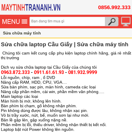
0856.992.333
Sửa chữa máy tính
Sửa chữa laptop Cầu Giấy | Sửa chữa máy tính
Chúng tôi cam kết cung cấp phụ kiện laptop chính hãng, giá rẻ nhất
thị trường
Dịch vụ sửa chữa laptop tại Cầu Giấy của chúng tôi
0963.872.333
-
0911.61.61.93
-
081.932.9999
Lỗi nguồn, chíp, ram , ổ DVD
Nâng cấp RAM, HDD, CPU, VGA....
Sửa bàn phím, sạc pin, màn hình, cameda các loại
Nâng cấp phần mềm, cài win, phần mềm văn phòng.....
Main laptop các loại
Màn hình bị mờ, không lên hình.
Bàn phím bị chạm, gõ không nhận phím.
Pin không dùng được lâu, không nhận xạc pin.
Vỏ bị trầy xước, nứt, bể, muốn sơn lại như mới.
Bản lề gập lên, gập xuống nặng nề.
Phần mềm bị lỗi, thiếu driver, không nhận thiết bị kết nối.
Laptop bật nút Power không lên nguồn.