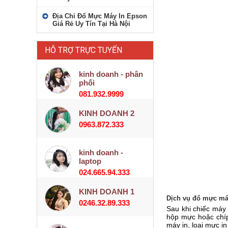
Địa Chỉ Đổ Mực Máy In Epson
Giá Rẻ Uy Tín Tại Hà Nội
HỖ TRỢ TRỰC TUYẾN
kinh doanh - phân
phối
081.932.9999
KINH DOANH 2
0963.872.333
kinh doanh -
laptop
024.665.94.333
KINH DOANH 1
Dịch vụ đổ mực máy
0246.32.89.333
Sau khi chiếc máy 
hộp mực hoặc chíp
máy in, loại mực i