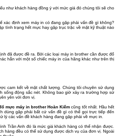
 Nếu như khách hàng đồng ý với mức giá đó chúng tôi sẽ cho
 thể xác định xem máy in có đang gặp phải vấn đề gì không?
p tình trạng hết mực hay gặp trục trặc về mặt kỹ thuật nào
nh đã được đề ra. Bởi các loại máy in brother cần được đổ
c hẳn với một số chiếc máy in của hãng khác như trên thị
ược cam kết về mặt chất lượng. Chúng tôi chuyên sử dụng
nh sống động sắc nét. Không bao giờ xảy ra trường hợp sử
ên yên với đơn vị.
đổ mực máy in brother Hoàn Kiếm
cũng tốt nhất. Hầu hết
dùng gặp phải bất cứ vấn đề gì có thể gọi trực tiếp đến
xử lý các vấn đề khách hàng đang gặp phải về mực in.
nh Trần Anh đó là mức giá khách hàng có thể nhận được.
ch hàng đều có thể sử dụng được dịch vụ của đơn vị. Ngoài