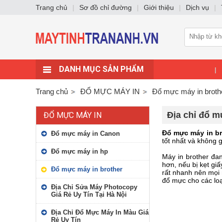
Trang chủ
|
Sơ đồ chỉ đường
|
Giới thiệu
|
Dịch vụ
|
DANH MỤC SẢN PHẨM
|
Trang chủ
ĐỔ MỰC MÁY IN
Đổ mực máy in broth
Địa chỉ đổ m
ĐỔ MỰC MÁY IN
Đổ mực máy in b
Đổ mực máy in Canon
tốt nhất và không 
Đổ mực máy in hp
Máy in brother đan
hơn, nếu bị kẹt gi
Đổ mực máy in brother
rất nhanh nên mọi
đổ mực cho các loạ
Địa Chỉ Sửa Máy Photocopy
Giá Rẻ Uy Tín Tại Hà Nội
Địa Chỉ Đổ Mực Máy In Màu Giá
Rẻ Uy Tín