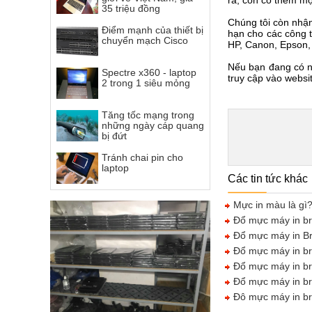
ra, còn có thêm mộ
35 triệu đồng
Chúng tôi còn nh
Điểm mạnh của thiết bị
hạn cho các công t
chuyển mạch Cisco
HP, Canon, Epson, 
Nếu bạn đang có 
Spectre x360 - laptop
truy cập vào websi
2 trong 1 siêu mỏng
Tăng tốc mạng trong
những ngày cáp quang
bị đứt
Tránh chai pin cho
laptop
Các tin tức khác
Mực in màu là gì?
Đổ mực máy in br
Đổ mực máy in Br
Đổ mực máy in br
Đổ mực máy in br
Đổ mực máy in bro
Đô mực máy in br