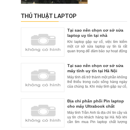
THỦ THUẬT LAPTOP
Tại sao nên chọn cơ sở sửa
laptop uy tín tại nhà
Khi laptop gặp sự cố, việc tìm kiếm
một cơ sở sửa laptop uy tín là rất
quan trọng để đảm bảo sự hoạt động
liên tục và đáng tin cậy của thiết bị
của bạn. Tuy nhiên, để tăng thêm sự
tiện lợi cho khách hàng, nhiều cơ sở
Tại sao nên chọn cơ sở sửa
sửa laptop uy tín đã cung cấp dịch vụ
máy tính uy tín tại Hà Nội
sửa chữa tại nhà. Trong bài viết này,
Máy tính đã trở thành một phần không
chúng
thể thiếu trong cuộc sống hàng ngày
của chúng ta. Khi máy tính gặp sự cố,
việc tìm kiếm một cơ sở sửa máy tính
uy tín là rất quan trọng. Tại Hà Nội, có
nhiều cơ sở sửa máy tính uy tín và
Địa chỉ phân phối Pin laptop
chất lượng. Trong bài viết này, chúng
cho máy Ultrabook chất
tôi xin giới thiệu lý do nên chọn cơ
lượng cao và uy tín tại Hà Nội
Máy tính Trần Anh là địa chỉ tin cậy và
uy tín cho khách hàng tại Hà Nội khi
cần tìm mua Pin laptop chất lượng
cao cho máy Ultrabook. Với kinh