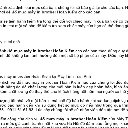
hành xác định loại mực của bạn, chúng tôi sẽ báo giá lại cho các bạn.
 nơi để
đổ mực máy in brother
Hoàn Kiếm cho các bạn.
ôi sẽ tiến hành kiểm tra tổng thể đối với chiếc máy in của bạn để có
h in test một số bản để kiểm tra xem chiếc máy của bạn có thể đang gặ
 in tại nhà
hành
đổ mực máy in brother Hoàn Kiếm
cho các bạn theo đúng quy đị
ịnh để không làm ảnh hưởng đến một số bộ phận của máy. Điều này khá
c máy in brother Hoàn Kiếm tại Máy Tính Trần Anh
ứ dịch vụ đổ mực máy in brother Hoàn Kiếm nào của chúng tôi đều đ
hính hãng do đó chất lượng của mỗi bản in luôn đẹp hoàn hảo, hình ả
kém chất lượng để thay thế cho khách hàng hết nên mọi người có thể y
lượng tốt nhất về mặt bản in mà chế độ bảo hành khi sử dụng dịch vụ
ợc bảo hành đến khi sử dụng hết số mực đó nếu như trong quá trình 
33 - 0911.61.61.93. Lúc này chúng tôi sẽ cử nhân viên đến tận nơi để 
iểm cộng của dịch vụ
đổ mực máy in brother Hoàn Kiếm
của Máy Tí
 ra mức giá cạnh tranh nhất khu vực Hà Nội để đảm bảo rằng mọi khá