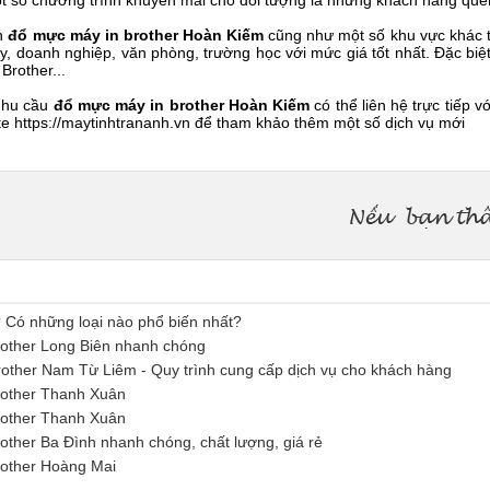
t số chương trình khuyến mãi cho đối tượng là những khách hàng que
ận
đổ mực máy in brother Hoàn Kiếm
cũng như một số khu vực khác t
y, doanh nghiệp, văn phòng, trường học với mức giá tốt nhất. Đặc biệ
Brother...
nhu cầu
đổ mực máy in brother Hoàn Kiếm
có thể liên hệ trực tiếp 
te https://maytinhtrananh.vn để tham khảo thêm một số dịch vụ mới
 Có những loại nào phổ biến nhất?
other Long Biên nhanh chóng
other Nam Từ Liêm - Quy trình cung cấp dịch vụ cho khách hàng
other Thanh Xuân
other Thanh Xuân
ther Ba Đình nhanh chóng, chất lượng, giá rẻ
other Hoàng Mai