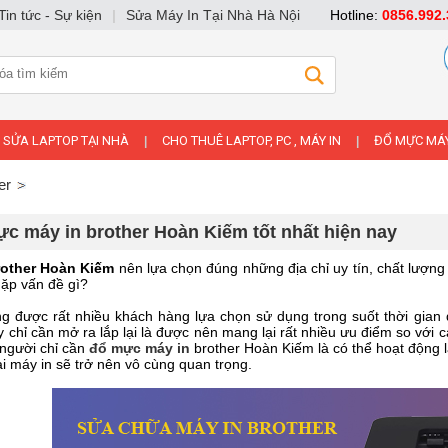
Tin tức - Sự kiện
|
Sửa Máy In Tại Nhà Hà Nội
Hotline:
0856.992.
SỬA LAPTOP TẠI NHÀ
CHO THUÊ LAPTOP, PC , MÁY IN
ĐỔ MỰC MÁY
|
|
er
ực máy in brother Hoàn Kiếm tốt nhất hiện nay
rother Hoàn Kiếm
nên lựa chọn đúng những địa chỉ uy tín, chất lượn
gặp vấn đề gì?
g được rất nhiều khách hàng lựa chọn sử dụng trong suốt thời gian 
ấy chỉ cần mở ra lắp lại là được nên mang lại rất nhiều ưu điểm so vớ
 người chỉ cần
đổ mực máy in
brother Hoàn Kiếm là có thể hoạt động l
i máy in sẽ trở nên vô cùng quan trọng.