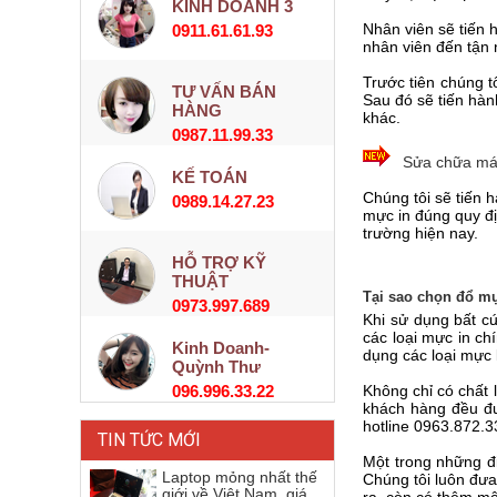
KINH DOANH 3
Nhân viên sẽ tiến 
0911.61.61.93
nhân viên đến tận
Trước tiên chúng t
TƯ VẤN BÁN
Sau đó sẽ tiến hàn
HÀNG
khác.
0987.11.99.33
Sửa chữa máy
KẾ TOÁN
Chúng tôi sẽ tiến 
0989.14.27.23
mực in đúng quy đ
trường hiện nay.
HỖ TRỢ KỸ
THUẬT
Tại sao chọn đổ mự
0973.997.689
Khi sử dụng bất c
các loại mực in c
Kinh Doanh-
dụng các loại mực 
Quỳnh Thư
096.996.33.22
Không chỉ có chất 
khách hàng đều đư
hotline 0963.872.3
TIN TỨC MỚI
Một trong những đ
Laptop mỏng nhất thế
Chúng tôi luôn đưa
giới về Việt Nam, giá