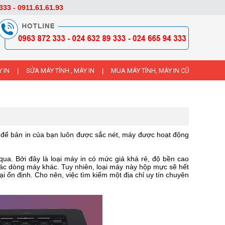
333 - 0911.61.61.93
 IN
SỬA MÁY TÍNH , MÁY IN
MUA MÁY TÍNH, MÁY IN CŨ
|
|
g để bản in của bạn luôn được sắc nét, máy được hoạt động
qua. Bởi đây là loại máy in có mức giá khá rẻ, độ bền cao
i các dòng máy khác. Tuy nhiên, loại máy này hộp mực sẽ hết
ại ổn định. Cho nên, việc tìm kiếm một địa chỉ uy tín chuyên