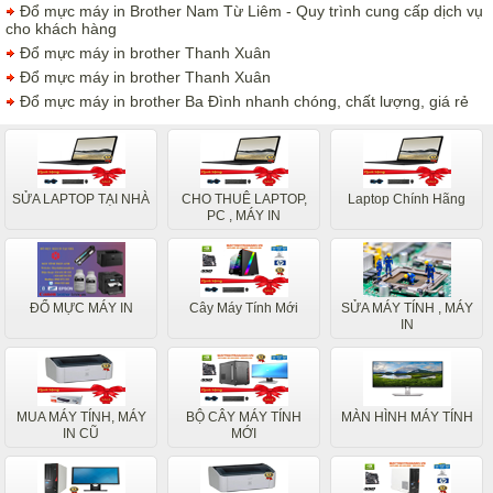
Đổ mực máy in Brother Nam Từ Liêm - Quy trình cung cấp dịch vụ
cho khách hàng
Đổ mực máy in brother Thanh Xuân
Đổ mực máy in brother Thanh Xuân
Đổ mực máy in brother Ba Đình nhanh chóng, chất lượng, giá rẻ
SỬA LAPTOP TẠI NHÀ
CHO THUÊ LAPTOP,
Laptop Chính Hãng
PC , MÁY IN
ĐỔ MỰC MÁY IN
Cây Máy Tính Mới
SỬA MÁY TÍNH , MÁY
IN
MUA MÁY TÍNH, MÁY
BỘ CÂY MÁY TÍNH
MÀN HÌNH MÁY TÍNH
IN CŨ
MỚI