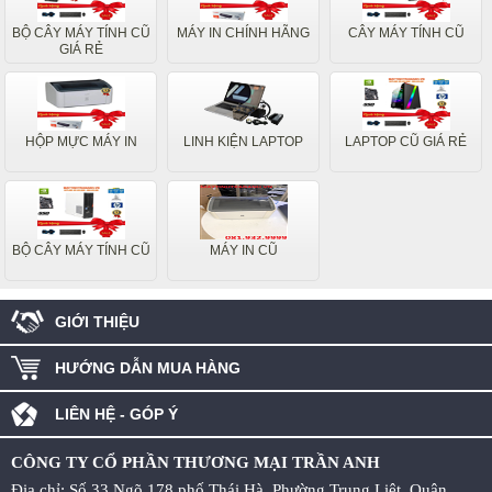
BỘ CÂY MÁY TÍNH CŨ
MÁY IN CHÍNH HÃNG
CÂY MÁY TÍNH CŨ
GIÁ RẺ
HỘP MỰC MÁY IN
LINH KIỆN LAPTOP
LAPTOP CŨ GIÁ RẺ
BỘ CÂY MÁY TÍNH CŨ
MÁY IN CŨ
GIỚI THIỆU
HƯỚNG DẪN MUA HÀNG
LIÊN HỆ - GÓP Ý
CÔNG TY CỔ PHẦN THƯƠNG MẠI TRẦN ANH
Địa chỉ: Số 33 Ngõ 178 phố Thái Hà, Phường Trung Liệt, Quận