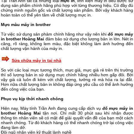
Tại Trần Anh tất cả những loại
mực in
, linh kiện máy in đều được sử
dụng sản phẩm chính hãng phù hợp với từng thương hiệu. Có đầy đủ
chứng minh nguồn gốc và chất lượng sản phẩm. Bởi vậy khách hàng
hoàn toàn có thể yên tâm về chất lượng mực in.
Mực màu máy in brother
Từ việc sử dụng sản phảm chính hãng như vậy nên khi
đổ mực máy
in brother Hoàng Mai
đảm bảo sử dụng cho lượng bản in lớn. Nét in
căng, rõ ràng, không lem màu, đặc biệt không làm ảnh hưởng đến
chất lượng vận hành của máy in.
Sửa chữa máy in tại nhà
So với các loại mực tương thích, mực giả, mực giá rẻ trên thị trường
thì số lượng bản in sử dụng mực chính hãng nhiều hơn gấp đôi. Bởi
vậy giá cả luôn đi kèm với chất lượng, tưởng rẻ mà hóa ra lại đắt.
Hơn nữa chất lượng bản in không đáp ứng yêu cầu có thể ảnh hưởng
đến công việc của bạn.
Phục vụ kịp thời nhanh chóng
Hiện nay, Máy tính Trần Anh đang cung cấp dịch vụ
đổ mực máy in
brother Hoàng Mai
tận nơi. Chỉ mất 30 phút sau khi nhận được
thông tin nhân viên sẽ có mặt để giải quyết vấn đề của bạn một cách
nhanh chóng. Từ đó khách hàng có thể nhanh chóng trở lại công việc
đang làm dở.
Đội ngũ nhân viên kỹ thuật lành nghề