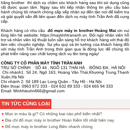
hãng brother thì dịch vụ chăm sóc khách hàng sau khi sử dụng cũng
rất được quan tâm. Ngay sau khi tiếp nhận thông tin yêu cầu bảo
hành chúng tôi nhanh chóng sắp xếp nhân sự đến tận nơi để kiểm tra
và giải quyết vấn đề liên quan đến dịch vụ máy tính Trần Anh đã cung
cấp.
Khách hàng có nhu cầu
đổ mực máy in brother Hoàng Mai
xin vui
lòng liên hệ website: https://maytinhtrananh.vn. Đội ngũ nhân viên hỗ
trợ và nhân viên kỹ thuật luôn sẵn sàng hỗ trợ khách hàng với thái độ
làm việc chuyên nghiệp. Sự yêu quý và tin tưởng của khách hàng đối
với máy tính Trần Anh trong thời gian qua là động lực để chúng tôi
phát triển nâng cao chất lượng dịch vụ lên từng ngày!
CÔNG TY CỔ PHẦN MÁY TÍNH TRẦN ANH
TRỤ SỞ CHÍNH : SỐ 44 , NGÕ 131 THÁI HÀ . ĐỐNG ĐA , HÀ NỘI
Chi nhánh1: Số 24, Ngõ 163, Hoàng Văn Thái,Khương Trung,Thanh
Xuân,Hà Nội
Chi nhánh 2: Số 189 Lạc Long Quân - Tây Hồ - Hà Nội
Điện thoại: 0963 872 333 - 024 632 89 333 - 024 665 94 333
Email:
Minhhieuhn666@gmail.com
TIN TỨC CÙNG LOẠI
Mực in màu là gì? Có những loại nào phổ biến nhất?
Địa chỉ đổ mực máy in brother Hoàn Kiếm tốt nhất hiện nay
Đổ mực máy in brother Long Biên nhanh chóng