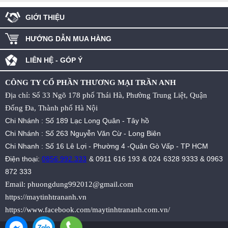
GIỚI THIỆU
HƯỚNG DẪN MUA HÀNG
LIÊN HỆ - GÓP Ý
CÔNG TY CỔ PHẦN THƯƠNG MẠI TRẦN ANH
Địa chỉ: Số 33 Ngõ 178 phố Thái Hà, Phường Trung Liệt, Quận
Đống Đa, Thành phố Hà Nội
Chi Nhánh : Số 189 Lạc Long Quân - Tây hồ
Chi Nhánh : Số 263 Nguyễn Văn Cừ - Long Biên
Chi Nhanh : Số 16 Lê Lợi - Phường 4 -Quận Gò Vấp - TP HCM
Điện thoại:
0856.992.333
&
0911 616 193
&
024 6328 9333
&
0963
872 333
Email:
phuongdung992012@gmail.com
https://maytinhtrananh.vn
https://www.facebook.com/maytinhtrananh.com.vn/