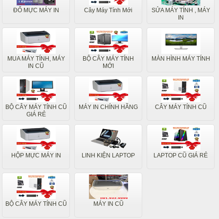
ĐỔ MỰC MÁY IN
Cây Máy Tính Mới
SỬA MÁY TÍNH , MÁY
IN
MUA MÁY TÍNH, MÁY
BỘ CÂY MÁY TÍNH
MÀN HÌNH MÁY TÍNH
IN CŨ
MỚI
BỘ CÂY MÁY TÍNH CŨ
MÁY IN CHÍNH HÃNG
CÂY MÁY TÍNH CŨ
GIÁ RẺ
HỘP MỰC MÁY IN
LINH KIỆN LAPTOP
LAPTOP CŨ GIÁ RẺ
BỘ CÂY MÁY TÍNH CŨ
MÁY IN CŨ