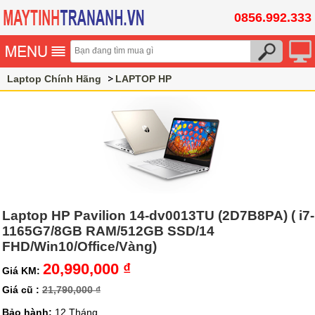
0856.992.333
Laptop Chính Hãng
LAPTOP HP
Laptop HP Pavilion 14-dv0013TU (2D7B8PA) ( i7-
1165G7/8GB RAM/512GB SSD/14
FHD/Win10/Office/Vàng)
20,990,000 ₫
Giá KM:
Giá cũ :
21,790,000 ₫
Bảo hành:
12 Tháng