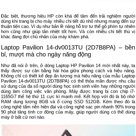
Đặc biệt, thương hiệu HP còn khá để tâm đến trải nghiệm người
dùng khi trang bị cho máy nhiều chi tiết dù nhỏ nhưng mang đến sự
thuận tiện cao. Ví dụ như bản lề nâng hỗ trợ tư thế gõ phím tự nhiên
hơn cũng như giúp tản nhiệt tốt hơn. Và còn nhiều chi tiết thú vị
khác đang đợi chủ nhân của máy khám phá.
Laptop Pavilion 14-dv0013TU (2D7B8PA) – bền
bỉ, mượt mà cho ngày năng động
Như đã nói ở trên, ở dòng Laptop HP Pavilion 14 mới nhất này, ta
thấy được sự cân bằng hài hòa giữa phong cách và hiệu năng.
Không chỉ có thiết kế đẹp ấn tượng mà hiệu năng của mẫu Laptop
Pavilion 14-dv0013TU (2D7B8PA) có thể thỏa mãn được nhu cầu
sử dụng của đa số người dùng học sinh sinh viên hay những người
dùng làm công việc văn phòng. Máy được trang bị con chip i7-
1165G7 thế hệ thứ 11 cực kì mạnh mẽ. Kết hợp với đó là bộ nhớ
RAM dung lượng 8GB và ổ cứng SSD 512GB. Kèm theo đó là
công nghệ tấm nền hiện đại và công nghệ sạc pin nhanh 90% trong
90 phút tăng tính cơ động của máy, giúp người dùng có thể dùng
máy ở bất cứ nơi nào
.