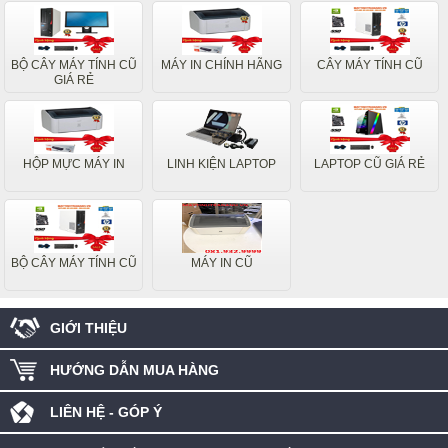
BỘ CÂY MÁY TÍNH CŨ
MÁY IN CHÍNH HÃNG
CÂY MÁY TÍNH CŨ
GIÁ RẺ
HỘP MỰC MÁY IN
LINH KIỆN LAPTOP
LAPTOP CŨ GIÁ RẺ
BỘ CÂY MÁY TÍNH CŨ
MÁY IN CŨ
GIỚI THIỆU
HƯỚNG DẪN MUA HÀNG
LIÊN HỆ - GÓP Ý