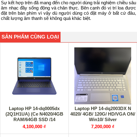
Sự kết hợp trên đã mang đến cho người dùng trải nghiệm chiều sâu
âm nhạc đầy sống động và chân thực. Bên cạnh đó vị trí loa được
đặt trên bàn phím vì vậy dù người dùng có đặt máy ở bất cứ đâu,
chất lượng âm thanh sẽ không quá khác biệt.
SẢN PHẨM CÙNG LOẠI
Laptop HP 14-dq0005dx
Laptop HP 14-dq2003DX N
(2Q1H1UA) (Ce N4020/4GB
4020/ 4GB/ 120G/ HD/VGA ON/
RAM/64GB SSD /14
Win10/ Silver
HD/Win10/Xanh)
4,100,000 ₫
7,200,000 ₫