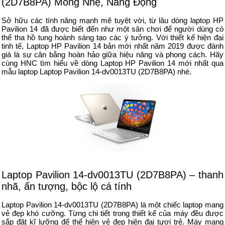
(2D7B8PA) Mỏng Nhẹ, Năng Động
Sở hữu các tính năng mạnh mẽ tuyệt vời, từ lâu dòng laptop HP
Pavilion 14 đã được biết đến như một sân chơi để người dùng có
thể tha hồ tung hoành sáng tạo các ý tưởng. Với thiết kế hiện đại
tinh tế, Laptop HP Pavilion 14 bản mới nhất năm 2019 được đánh
giá là sự cân bằng hoàn hảo giữa hiệu năng và phong cách. Hãy
cùng HNC tìm hiểu về dòng Laptop HP Pavilion 14 mới nhất qua
mẫu laptop Laptop Pavilion 14-dv0013TU (2D7B8PA) nhé.
Laptop Pavilion 14-dv0013TU (2D7B8PA) – thanh
nhã, ấn tượng, bộc lộ cá tính
Laptop Pavilion 14-dv0013TU (2D7B8PA) là một chiếc laptop mang
vẻ đẹp khó cưỡng. Từng chi tiết trong thiết kế của máy đều được
sắp đặt kĩ lưỡng để thể hiện vẻ đẹp hiện đại tươi trẻ. Máy mang