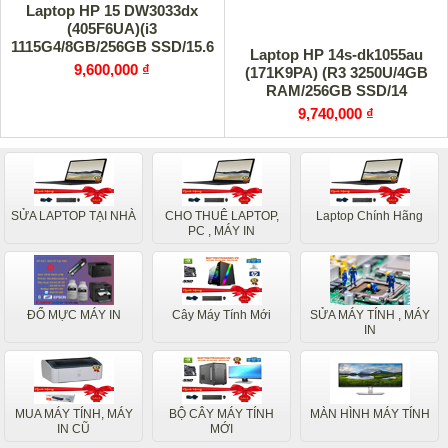
Laptop HP 15 DW3033dx
(405F6UA)(i3
1115G4/8GB/256GB SSD/15.6
Laptop HP 14s-dk1055au
FHD/Win/Bạc)
9,600,000 ₫
(171K9PA) (R3 3250U/4GB
RAM/256GB SSD/14
HD/Win10/Bạc)
9,740,000 ₫
SỬA LAPTOP TẠI NHÀ
CHO THUÊ LAPTOP,
Laptop Chính Hãng
PC , MÁY IN
ĐỔ MỰC MÁY IN
Cây Máy Tính Mới
SỬA MÁY TÍNH , MÁY
IN
MUA MÁY TÍNH, MÁY
BỘ CÂY MÁY TÍNH
MÀN HÌNH MÁY TÍNH
IN CŨ
MỚI