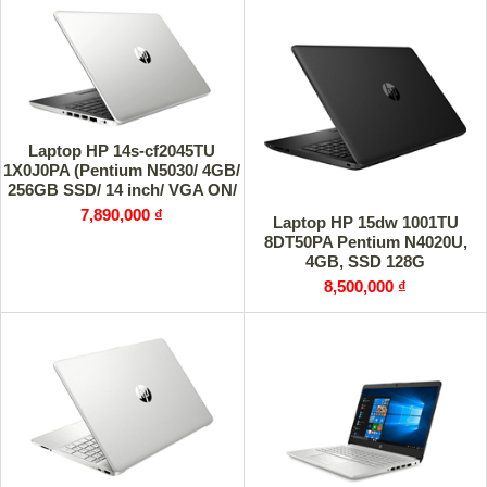
Laptop HP 14s-cf2045TU
1X0J0PA (Pentium N5030/ 4GB/
256GB SSD/ 14 inch/ VGA ON/
Win10/ Silver)
7,890,000 ₫
Laptop HP 15dw 1001TU
8DT50PA Pentium N4020U,
4GB, SSD 128G
8,500,000 ₫