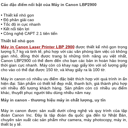
Các đặc điểm nổi bật của Máy in Canon LBP2900
• Thiết kế nhỏ gọn
• Độ phân giải cao
• Tốc độ in cực nhanh
• Kết nối tiện lợi
• Công nghệ CAPT 2.1 tiên tiến
Thiết kế nhỏ gọn
Máy in Canon Laser Printer LBP 2900
được thiết kế nhỏ gọn trọng
lượng 5,7 kg và tinh tế, phù hợp với các văn phòng làm việc có không
gian nhỏ, đồng thời được trang bị những tính năng ưu việt nhất,
Canon LBP2900 có thể đem đến cho bạn các bản in hoàn hảo trong
thời gian cực nhanh. Máy còn có khay nạp giấy lớn với số lượng giấy
cho vào có thể đạt được 150 tờ, và khay giấy ra là 100 tờ.
Máy in canon có nhiều ưu điểm đặc biệt thích hợp với quá trình in ấn
hiện đại. Sản phẩm có thiết kế đẹp mắt, thanh lịch, giá thành phù hợp
với nhiều đối tượng khách hàng. Sản phẩm còn có nhiều ưu điểm
khác, thuyết phục người tiêu dùng nhiều năm nay.
Máy in canon - thương hiệu máy in chất lượng, uy tín
Máy in canon được sản xuất dưới công nghệ và quy trình của tập
đoàn Canon Inc. Đây là tập đoàn đa quốc gia đến từ Nhật Bản,
chuyên sản xuất các sản phẩm như camera, máy photocopy, máy in,
thiết bị y tế.