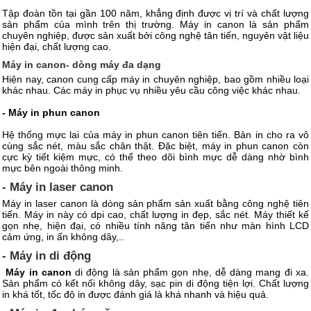
Tập đoàn tồn tại gần 100 năm, khẳng định được vị trí và chất lượng
sản phẩm của mình trên thị trường. Máy in canon là sản phẩm
chuyên nghiệp, được sản xuất bởi công nghệ tân tiến, nguyên vật liệu
hiện đại, chất lượng cao.
Máy in canon- dòng máy đa dạng
Hiện nay, canon cung cấp máy in chuyên nghiệp, bao gồm nhiều loại
khác nhau. Các máy in phục vụ nhiều yêu cầu công việc khác nhau.
- Máy in phun canon
Hệ thống mực lai của máy in phun canon tiên tiến. Bản in cho ra vô
cùng sắc nét, màu sắc chân thật. Đặc biệt, máy in phun canon còn
cực kỳ tiết kiệm mực, có thể theo dõi bình mực dễ dàng nhờ bình
mực bên ngoài thông minh.
- Máy in laser canon
Máy in laser canon là dòng sản phẩm sản xuất bằng công nghệ tiên
tiến. Máy in này có dpi cao, chất lượng in đẹp, sắc nét. Máy thiết kế
gọn nhẹ, hiện đại, có nhiều tính năng tân tiến như màn hình LCD
cảm ứng, in ấn không dây,..
- Máy in di động
Máy in canon
di động là sản phẩm gọn nhẹ, dễ dàng mang đi xa.
Sản phẩm có kết nối không dây, sạc pin di động tiện lợi. Chất lượng
in khá tốt, tốc độ in được đánh giá là khá nhanh và hiệu quả.