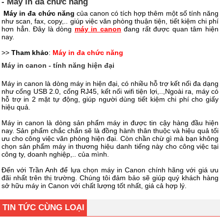
- Máy in đa chức năng
Máy in đa chức năng
của canon có tích hợp thêm một số tính năng
như scan, fax, copy,.. giúp việc văn phòng thuận tiện, tiết kiệm chi phí
hơn hẳn. Đây là dòng
máy in canon
đang rất được quan tâm hiện
nay.
>>
Tham khảo
:
Máy in đa chức năng
Máy in canon - tính năng hiện đại
Máy in canon là dòng máy in hiện đại, có nhiều hỗ trợ kết nối đa dạng
như cổng USB 2.0, cổng RJ45, kết nối wifi tiện lợi,..,Ngoài ra, máy có
hỗ trợ in 2 mặt tự động, giúp người dùng tiết kiệm chi phí cho giấy
hiệu quả.
Máy in canon là dòng sản phẩm máy in được tin cậy hàng đầu hiện
nay. Sản phẩm chắc chắn sẽ là đồng hành thân thuộc và hiệu quả tối
ưu cho công việc văn phòng hiện đại. Còn chần chừ gì mà bạn không
chọn sản phẩm máy in thương hiệu danh tiếng này cho công việc tại
công ty, doanh nghiệp,.. của mình.
Đến với Trần Anh để lựa chọn máy in Canon chính hãng với giá ưu
đãi nhất trên thị trường. Chúng tôi đảm bảo sẽ giúp quý khách hàng
sở hữu máy in Canon với chất lượng tốt nhất, giá cả hợp lý.
TIN TỨC CÙNG LOẠI