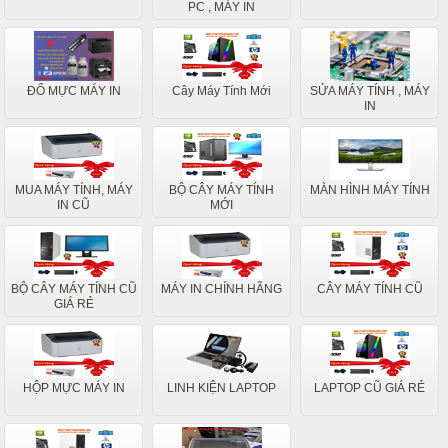
PC , MÁY IN
ĐỔ MỰC MÁY IN
Cây Máy Tính Mới
SỬA MÁY TÍNH , MÁY
IN
MUA MÁY TÍNH, MÁY
BỘ CÂY MÁY TÍNH
MÀN HÌNH MÁY TÍNH
IN CŨ
MỚI
BỘ CÂY MÁY TÍNH CŨ
MÁY IN CHÍNH HÃNG
CÂY MÁY TÍNH CŨ
GIÁ RẺ
HỘP MỰC MÁY IN
LINH KIỆN LAPTOP
LAPTOP CŨ GIÁ RẺ