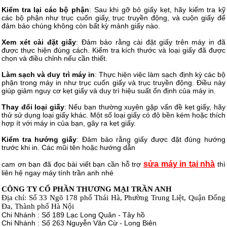
Kiểm tra lại các bộ phận
: Sau khi gỡ bỏ giấy kẹt, hãy kiểm tra kỹ
các bộ phận như trục cuốn giấy, trục truyền động, và cuộn giấy để
đảm bảo chúng không còn bất kỳ mảnh giấy nào.
Xem xét cài đặt giấy
: Đảm bảo rằng cài đặt giấy trên máy in đã
được thực hiện đúng cách. Kiểm tra kích thước và loại giấy đã được
chọn và điều chỉnh nếu cần thiết.
Làm sạch và duy trì máy in
: Thực hiện việc làm sạch định kỳ các bộ
phận trong máy in như trục cuốn giấy và trục truyền động. Điều này
giúp giảm nguy cơ kẹt giấy và duy trì hiệu suất ổn định của máy in.
Thay đổi loại giấy
: Nếu bạn thường xuyên gặp vấn đề kẹt giấy, hãy
thử sử dụng loại giấy khác. Một số loại giấy có độ bền kém hoặc thích
hợp ít với máy in của bạn, gây ra kẹt giấy.
Kiểm tra hướng giấy
: Đảm bảo rằng giấy được đặt đúng hướng
trước khi in. Các mũi tên hoặc hướng dẫn
sửa máy in tại nhà
cam ơn bạn đã đọc bài viết bạn cần hỗ trợ
thì
liên hệ ngay máy tính trần anh nhé
CÔNG TY CỔ PHẦN THƯƠNG MẠI TRẦN ANH
Địa chỉ: Số 33 Ngõ 178 phố Thái Hà, Phường Trung Liệt, Quận Đống
Đa, Thành phố Hà Nội
Chi Nhánh : Số 189 Lạc Long Quân - Tây hồ
Chi Nhánh : Số 263 Nguyễn Văn Cừ - Long Biên