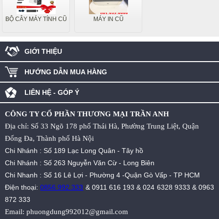
BỘ CÂY MÁY TÍNH CŨ
MÁY IN CŨ
GIỚI THIỆU
HƯỚNG DẪN MUA HÀNG
LIÊN HỆ - GÓP Ý
CÔNG TY CỔ PHẦN THƯƠNG MẠI TRẦN ANH
Địa chỉ: Số 33 Ngõ 178 phố Thái Hà, Phường Trung Liệt, Quận
Đống Đa, Thành phố Hà Nội
Chi Nhánh : Số 189 Lạc Long Quân - Tây hồ
Chi Nhánh : Số 263 Nguyễn Văn Cừ - Long Biên
Chi Nhanh : Số 16 Lê Lợi - Phường 4 -Quận Gò Vấp - TP HCM
Điện thoại:
0856.992.333
&
0911 616 193
&
024 6328 9333
&
0963
872 333
Email:
phuongdung992012@gmail.com