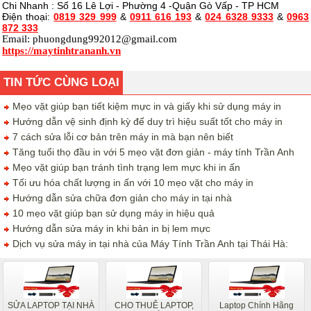
Chi Nhanh : Số 16 Lê Lợi - Phường 4 -Quận Gò Vấp - TP HCM
Điện thoại:
0819 329 999
&
0911 616 193
&
024 6328 9333
&
0963
872 333
Email:
phuongdung992012@gmail.com
https://maytinhtrananh.vn
TIN TỨC CÙNG LOẠI
Mẹo vặt giúp bạn tiết kiệm mực in và giấy khi sử dụng máy in
Hướng dẫn vệ sinh định kỳ để duy trì hiệu suất tốt cho máy in
7 cách sửa lỗi cơ bản trên máy in mà bạn nên biết
Tăng tuổi thọ đầu in với 5 mẹo vặt đơn giản - máy tính Trần Anh
Mẹo vặt giúp bạn tránh tình trạng lem mực khi in ấn
Tối ưu hóa chất lượng in ấn với 10 mẹo vặt cho máy in
Hướng dẫn sửa chữa đơn giản cho máy in tại nhà
10 mẹo vặt giúp bạn sử dụng máy in hiệu quả
Hướng dẫn sửa máy in khi bản in bị lem mực
Dịch vụ sửa máy in tại nhà của Máy Tính Trần Anh tại Thái Hà:
SỬA LAPTOP TẠI NHÀ
CHO THUÊ LAPTOP,
Laptop Chính Hãng