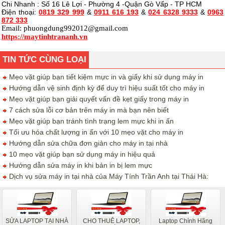
Chi Nhanh : Số 16 Lê Lợi - Phường 4 -Quận Gò Vấp - TP HCM
Điện thoại:
0819 329 999
&
0911 616 193
&
024 6328 9333
&
0963
872 333
Email:
phuongdung992012@gmail.com
https://maytinhtrananh.vn
TIN TỨC CÙNG LOẠI
Mẹo vặt giúp bạn tiết kiệm mực in và giấy khi sử dụng máy in
Hướng dẫn vệ sinh định kỳ để duy trì hiệu suất tốt cho máy in
Mẹo vặt giúp bạn giải quyết vấn đề kẹt giấy trong máy in
7 cách sửa lỗi cơ bản trên máy in mà bạn nên biết
Mẹo vặt giúp bạn tránh tình trạng lem mực khi in ấn
Tối ưu hóa chất lượng in ấn với 10 mẹo vặt cho máy in
Hướng dẫn sửa chữa đơn giản cho máy in tại nhà
10 mẹo vặt giúp bạn sử dụng máy in hiệu quả
Hướng dẫn sửa máy in khi bản in bị lem mực
Dịch vụ sửa máy in tại nhà của Máy Tính Trần Anh tại Thái Hà:
SỬA LAPTOP TẠI NHÀ
CHO THUÊ LAPTOP,
Laptop Chính Hãng