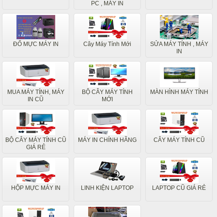
PC , MÁY IN
ĐỔ MỰC MÁY IN
Cây Máy Tính Mới
SỬA MÁY TÍNH , MÁY
IN
MUA MÁY TÍNH, MÁY
BỘ CÂY MÁY TÍNH
MÀN HÌNH MÁY TÍNH
IN CŨ
MỚI
BỘ CÂY MÁY TÍNH CŨ
MÁY IN CHÍNH HÃNG
CÂY MÁY TÍNH CŨ
GIÁ RẺ
HỘP MỰC MÁY IN
LINH KIỆN LAPTOP
LAPTOP CŨ GIÁ RẺ