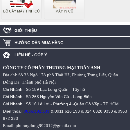
BỘ CÂY MÁY TÍNH CŨ
MÁY IN CŨ
GIỚI THIỆU
HƯỚNG DẪN MUA HÀNG
LIÊN HỆ - GÓP Ý
CÔNG TY CỔ PHẦN THƯƠNG MẠI TRẦN ANH
Địa chỉ: Số 33 Ngõ 178 phố Thái Hà, Phường Trung Liệt, Quận
Đống Đa, Thành phố Hà Nội
Chi Nhánh : Số 189 Lạc Long Quân - Tây hồ
Chi Nhánh : Số 263 Nguyễn Văn Cừ - Long Biên
Chi Nhanh : Số 16 Lê Lợi - Phường 4 -Quận Gò Vấp - TP HCM
Điện thoại:
0856.992.333
&
0911 616 193
&
024 6328 9333
&
0963
872 333
Email:
phuongdung992012@gmail.com