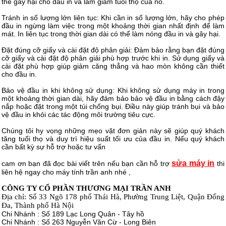
thể gây hại cho đầu in và làm giảm tuổi thọ của nó.
Tránh in số lượng lớn liên tục: Khi cần in số lượng lớn, hãy cho phép
đầu in ngừng làm việc trong một khoảng thời gian nhất định để làm
mát. In liên tục trong thời gian dài có thể làm nóng đầu in và gây hại.
Đặt đúng cỡ giấy và cài đặt độ phân giải: Đảm bảo rằng bạn đặt đúng
cỡ giấy và cài đặt độ phân giải phù hợp trước khi in. Sử dụng giấy và
cài đặt phù hợp giúp giảm căng thẳng và hao mòn không cần thiết
cho đầu in.
Bảo vệ đầu in khi không sử dụng: Khi không sử dụng máy in trong
một khoảng thời gian dài, hãy đảm bảo bảo vệ đầu in bằng cách đậy
nắp hoặc đặt trong một túi chống bụi. Điều này giúp tránh bụi và bảo
vệ đầu in khỏi các tác động môi trường tiêu cực.
Chúng tôi hy vọng những mẹo vặt đơn giản này sẽ giúp quý khách
tăng tuổi thọ và duy trì hiệu suất tối ưu của đầu in. Nếu quý khách
cần bất kỳ sự hỗ trợ hoặc tư vấn
sửa máy in
cam ơn bạn đã đọc bài viết trên nếu bạn cần hỗ trợ
thi
liên hệ ngay cho máy tính trần anh nhé ,
CÔNG TY CỔ PHẦN THƯƠNG MẠI TRẦN ANH
Địa chỉ: Số 33 Ngõ 178 phố Thái Hà, Phường Trung Liệt, Quận Đống
Đa, Thành phố Hà Nội
Chi Nhánh : Số 189 Lạc Long Quân - Tây hồ
Chi Nhánh : Số 263 Nguyễn Văn Cừ - Long Biên