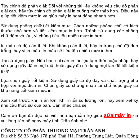
Tùy chỉnh độ phân giải: Đối với những tài liệu không yêu cầu độ phân
giải cao, hãy tùy chỉnh độ phân giải in xuống mức thấp hơn. Điều này
giúp tiết kiệm mực in và giúp máy in hoạt động nhanh hơn.
Sử dụng phông chữ tiết kiệm mực: Chọn những phông chữ có kích
thước nhỏ hơn và tiết kiệm mực in hơn. Tránh sử dụng các phông
chữ đậm và lớn, vì chúng tiêu tốn nhiều mực in hơn.
In màu có độ cần thiết: Khi không cần thiết, hãy in trong chế độ đen
trắng thay vì in màu. In màu sẽ tiêu tốn nhiều mực in hơn.
Tái sử dụng giấy: Nếu bạn chỉ cần in tài liệu tạm thời hoặc nháp, hãy
sử dụng giấy đã in một mặt hoặc giấy đã sử dụng một lần để tiết kiệm
giấy.
Lựa chọn giấy tiết kiệm: Sử dụng giấy có độ dày và chất lượng phù
hợp với mục đích in. Chọn giấy có chứng nhận tái chế hoặc giấy có
khả năng tiết kiệm mực in.
Xem xét trước khi in ấn lớn: Khi in ấn số lượng lớn, hãy xem xét kỹ
nhu cầu thực sự của bạn. Cân nhắc chia sẻ
sửa máy in
Cam ơn bạn đã đọc bài viết nếu bạn cần trợ giúp
xin
vui lòng liên hệ ngay máy tính Trần Anh nhé
CÔNG TY CỔ PHẦN THƯƠNG MẠI TRẦN ANH
Địa chỉ: Số 33 Ngõ 178 phố Thái Hà, Phường Trung Liệt, Quận Đống