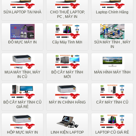
SỬA LAPTOP TẠI NHÀ
CHO THUÊ LAPTOP,
Laptop Chính Hãng
PC , MÁY IN
ĐỔ MỰC MÁY IN
Cây Máy Tính Mới
SỬA MÁY TÍNH , MÁY
IN
MUA MÁY TÍNH, MÁY
BỘ CÂY MÁY TÍNH
MÀN HÌNH MÁY TÍNH
IN CŨ
MỚI
BỘ CÂY MÁY TÍNH CŨ
MÁY IN CHÍNH HÃNG
CÂY MÁY TÍNH CŨ
GIÁ RẺ
HỘP MỰC MÁY IN
LINH KIỆN LAPTOP
LAPTOP CŨ GIÁ RẺ