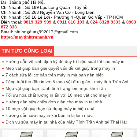
Đa, Thành phố Hà Nội
Chi Nhánh : Số 189 Lạc Long Quân - Tây hồ
Chi Nhánh : Số 263 Nguyễn Văn Cừ - Long Biên
Chi Nhanh : Số 16 Lê Lợi - Phường 4 -Quận Gò Vấp - TP HCM
Điện thoại:
0819 329 999
&
0911 616 193
&
024 6328 9333
&
0963
872 333
Email:
phuongdung992012@gmail.com
https://maytinhtrananh.vn
TIN TỨC CÙNG LOẠI
Hướng dẫn vệ sinh định kỳ để duy trì hiệu suất tốt cho máy in
Mẹo vặt giúp bạn giải quyết vấn đề kẹt giấy trong máy in
7 cách sửa lỗi cơ bản trên máy in mà bạn nên biết
Tăng tuổi thọ đầu in với 5 mẹo vặt đơn giản - máy tính Trần Anh
Mẹo vặt giúp bạn tránh tình trạng lem mực khi in ấn
Tối ưu hóa chất lượng in ấn với 10 mẹo vặt cho máy in
Hướng dẫn sửa chữa đơn giản cho máy in tại nhà
10 mẹo vặt giúp bạn sử dụng máy in hiệu quả
Hướng dẫn sửa máy in khi bản in bị lem mực
Dịch vụ sửa máy in tại nhà của Máy Tính Trần Anh tại Thái Hà: