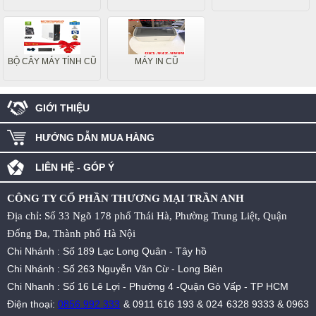
BỘ CÂY MÁY TÍNH CŨ
MÁY IN CŨ
GIỚI THIỆU
HƯỚNG DẪN MUA HÀNG
LIÊN HỆ - GÓP Ý
CÔNG TY CỔ PHẦN THƯƠNG MẠI TRẦN ANH
Địa chỉ: Số 33 Ngõ 178 phố Thái Hà, Phường Trung Liệt, Quận
Đống Đa, Thành phố Hà Nội
Chi Nhánh : Số 189 Lạc Long Quân - Tây hồ
Chi Nhánh : Số 263 Nguyễn Văn Cừ - Long Biên
Chi Nhanh : Số 16 Lê Lợi - Phường 4 -Quận Gò Vấp - TP HCM
Điện thoại:
0856.992.333
&
0911 616 193
&
024 6328 9333
&
0963