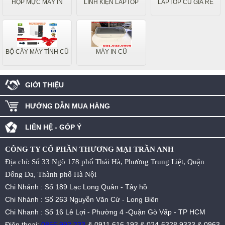
HỘP MỰC MÁY IN
LINH KIỆN LAPTOP
LAPTOP CŨ GIÁ RẺ
BỘ CÂY MÁY TÍNH CŨ
MÁY IN CŨ
GIỚI THIỆU
HƯỚNG DẪN MUA HÀNG
LIÊN HỆ - GÓP Ý
CÔNG TY CỔ PHẦN THƯƠNG MẠI TRẦN ANH
Địa chỉ: Số 33 Ngõ 178 phố Thái Hà, Phường Trung Liệt, Quận
Đống Đa, Thành phố Hà Nội
Chi Nhánh : Số 189 Lạc Long Quân - Tây hồ
Chi Nhánh : Số 263 Nguyễn Văn Cừ - Long Biên
Chi Nhanh : Số 16 Lê Lợi - Phường 4 -Quận Gò Vấp - TP HCM
Điện thoại:
0856.992.333
&
0911 616 193
&
024 6328 9333
&
0963