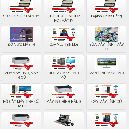
SỬA LAPTOP TẠI NHÀ
CHO THUÊ LAPTOP,
Laptop Chính Hãng
PC , MÁY IN
ĐỔ MỰC MÁY IN
Cây Máy Tính Mới
SỬA MÁY TÍNH , MÁY
IN
MUA MÁY TÍNH, MÁY
BỘ CÂY MÁY TÍNH
MÀN HÌNH MÁY TÍNH
IN CŨ
MỚI
BỘ CÂY MÁY TÍNH CŨ
MÁY IN CHÍNH HÃNG
CÂY MÁY TÍNH CŨ
GIÁ RẺ