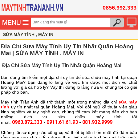
0856.992.333
SỬA MÁY TÍNH , MÁY IN
Địa Chỉ Sửa Máy Tính Uy Tín Nhất Quận Hoàng
Mai | SỬA MÁY TÍNH , MÁY IN
Địa Chỉ Sửa Máy Tính Uy Tín Nhất Quận Hoàng Mai
Bạn đang tìm kiếm một địa chỉ uy tín để sửa chữa máy tính tại quận
Hoàng Mai? Bạn đang lo lắng về việc tìm được một dịch vụ chất
lượng với giá cả hợp lý? Vậy thì đừng lo lắng nữa vì chúng tôi có giải
pháp cho bạn.
Máy tính Trần Anh đã trở thành một trong những địa chỉ
sửa máy
tính
uy tín nhất tại quận Hoàng Mai. Với đội ngũ kỹ thuật viên giàu
kinh nghiệm và tay nghề cao, chúng tôi cam kết mang đến cho bạn
những dịch vụ sửa chữa máy tính tốt
0963.872.333
-
0911.61.61.93
-
081.932.9999
nhất.
Chúng tôi sử dụng các công cụ và thiết bị tiên tiến nhất để đảm bảo
rằng mọi sửa chữa đều được thực hiện nhanh chóng và hiệu quả.