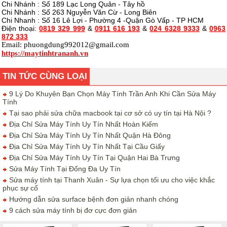
Chi Nhánh : Số 189 Lạc Long Quân - Tây hồ
Chi Nhánh : Số 263 Nguyễn Văn Cừ - Long Biên
Chi Nhanh : Số 16 Lê Lợi - Phường 4 -Quận Gò Vấp - TP HCM
Điện thoại:
0819 329 999
&
0911 616 193
&
024 6328 9333
&
0963
872 333
Email:
phuongdung992012@gmail.com
https://maytinhtrananh.vn
TIN TỨC CÙNG LOẠI
9 Lý Do Khuyên Bạn Chọn Máy Tính Trần Anh Khi Cần Sửa Máy
Tính
Tại sao phải sửa chữa macbook tại cơ sở có uy tín tại Hà Nội ?
Địa Chỉ Sửa Máy Tính Uy Tín Nhất Hoàn Kiếm
Địa Chỉ Sửa Máy Tính Uy Tín Nhất Quận Hà Đông
Địa Chỉ Sửa Máy Tính Uy Tín Nhất Tại Cầu Giấy
Địa Chỉ Sửa Máy Tính Uy Tín Tại Quận Hai Bà Trưng
Sửa Máy Tính Tại Đống Đa Uy Tín
Sửa máy tính tại Thanh Xuân - Sự lựa chọn tối ưu cho việc khắc
phục sự cố
Hướng dẫn sửa surface bệnh đơn giản nhanh chóng
9 cách sửa máy tính bị đơ cực đơn giản