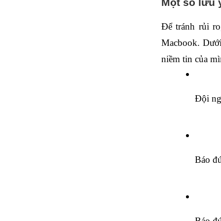
Một số lưu 
Để tránh rủi r
Macbook. Dưới 
niềm tin của mì
Đội ng
Báo đú
Báo đú