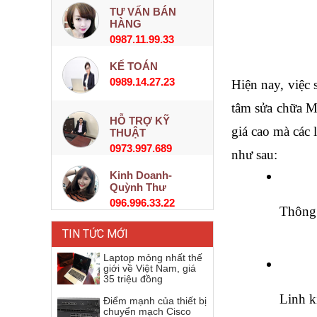
TƯ VẤN BÁN
HÀNG
0987.11.99.33
KẾ TOÁN
0989.14.27.23
Hiện nay, việc 
tâm sửa chữa M
HỖ TRỢ KỸ
giá cao mà các 
THUẬT
0973.997.689
như sau:
Kinh Doanh-
Quỳnh Thư
096.996.33.22
Thông 
TIN TỨC MỚI
Laptop mỏng nhất thế
giới về Việt Nam, giá
35 triệu đồng
Linh k
Điểm mạnh của thiết bị
chuyển mạch Cisco