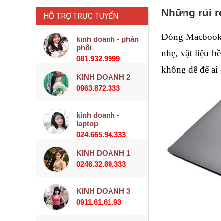
Những rủi r
HỖ TRỢ TRỰC TUYẾN
Dòng Macbook c
kinh doanh - phân
phối
nhẹ, vật liệu 
081.932.9999
không dễ để ai 
KINH DOANH 2
0963.872.333
kinh doanh -
laptop
024.665.94.333
KINH DOANH 1
0246.32.89.333
KINH DOANH 3
0911.61.61.93