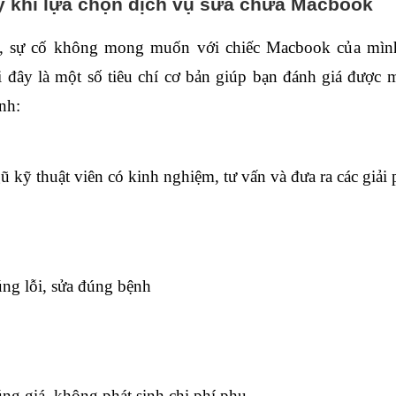
ý khi lựa chọn dịch vụ sửa chữa Macbook
o, sự cố không mong muốn với chiếc Macbook của mình,
đây là một số tiêu chí cơ bản giúp bạn đánh giá được m
nh:
ũ kỹ thuật viên có kinh nghiệm, tư vấn và đưa ra các giải
ng lỗi, sửa đúng bệnh
ng giá, không phát sinh chi phí phụ