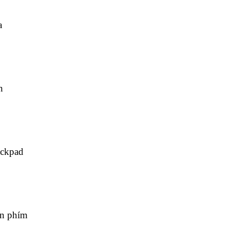
a
n
ackpad
àn phím