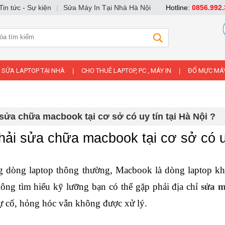
Tin tức - Sự kiện
|
Sửa Máy In Tại Nhà Hà Nội
Hotline:
0856.992.
SỬA LAPTOP TẠI NHÀ
CHO THUÊ LAPTOP, PC , MÁY IN
ĐỔ MỰC MÁY
|
|
 sửa chữa macbook tại cơ sở có uy tín tại Hà Nội ?
hải sửa chữa macbook tại cơ sở có uy
 dòng laptop thông thường, Macbook là dòng laptop khó s
ông tìm hiểu kỹ lưỡng bạn có thể gặp phải địa chỉ 
sửa 
ự cố, hỏng hóc vẫn không được xử lý. 