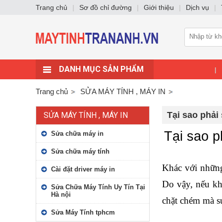
Trang chủ
|
Sơ đồ chỉ đường
|
Giới thiệu
|
Dịch vụ
|
DANH MỤC SẢN PHẨM
|
Trang chủ
SỬA MÁY TÍNH , MÁY IN
Tại sao phải
SỬA MÁY TÍNH , MÁY IN
Tại sao p
Sửa chữa máy in
Sửa chữa máy tính
Khác với những
Cài đặt driver máy in
Do vậy, nếu kh
Sửa Chữa Máy Tính Uy Tín Tại
Hà nội
chặt chém mà s
Sửa Máy Tính tphcm