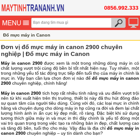
0856.992.333
Đổ mực máy in Canon
Đơn vị đổ mực máy in canon 2900 chuyên
nghiệp | Đổ mực máy in Canon
Máy in canon 2900
được xem là một trong những dòng máy in có
chất lượng vượt trội cùng độ bền bỉ tốt nhất hiện nay. Tuy nhiên, một
trong những yếu tố tác động trực tiếp đến tuổi thọ của máy in chính là
mực in. Vậy bạn cần lựa chọn đơn vị nào để
đổ mực máy in canon
2900
chuyên nghiệp, chính hãng!
Máy in canon 2900
tích hợp rất nhiều tính năng và ưu điểm vượt trội
nên từ khi xuất hiện trên thị trường, thiết bị này đã thu hút đông đảo
sự quan tâm của người tiêu dùng. Cùng với đó, các loại mực in chính
hãng và chuyên dụng cho dòng máy in hp cũng ra đời và đem lại chất
lượng hình ảnh in ấn cực kỳ đẹp mắt, rõ ràng. Đặc biệt khi sử dụng
tương thích giữa máy in và mực in thì đây chính là yếu tố đóng một
vai trò quan trọng trong việc tạo ra những bản in đẹp, chất lượng cao
và tăng độ bền, tuổi thọ cho máy. Vậy đâu là địa chỉ
đổ mực máy in
canon 2900
chuyên nghiệp – uy tín dành cho bạn?