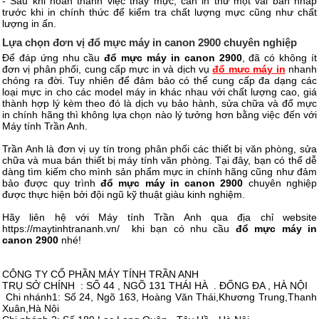
- Sau khi hoàn thành việc thay mực, cần in thử một vài bản nháp
trước khi in chính thức để kiểm tra chất lượng mực cũng như chất
lượng in ấn.
Lựa chọn đơn vị đổ mực máy in canon 2900 chuyên nghiệp
Để đáp ứng nhu cầu
đổ mực máy in canon 2900
, đã có không ít
đơn vị phân phối, cung cấp mực in và dịch vụ
đổ mực máy in
nhanh
chóng ra đời. Tuy nhiên để đảm bảo có thể cung cấp đa dạng các
loại mực in cho các model máy in khác nhau với chất lượng cao, giá
thành hợp lý kèm theo đó là dịch vụ bảo hành, sửa chữa và đổ mực
in chính hãng thì không lựa chọn nào lý tưởng hơn bằng việc đến với
Máy tính Trần Anh.
Trần Anh là đơn vị uy tín trong phân phối các thiết bị văn phòng, sửa
chữa và mua bán thiết bị máy tính văn phòng. Tại đây, bạn có thể dễ
dàng tìm kiếm cho mình sản phẩm mực in chính hãng cũng như đảm
bảo được quy trình
đổ mực máy in canon 2900
chuyên nghiệp
được thực hiện bởi đội ngũ kỹ thuật giàu kinh nghiệm.
Hãy liên hệ với Máy tính Trần Anh qua địa chỉ website
https://maytinhtrananh.vn/ khi bạn có nhu cầu
đổ mực máy in
canon 2900
nhé!
CÔNG TY CỔ PHẦN MÁY TÍNH TRẦN ANH
TRỤ SỞ CHÍNH : SỐ 44 , NGÕ 131 THÁI HÀ . ĐỐNG ĐA , HÀ NỘI
Chi nhánh1: Số 24, Ngõ 163, Hoàng Văn Thái,Khương Trung,Thanh
Xuân,Hà Nội