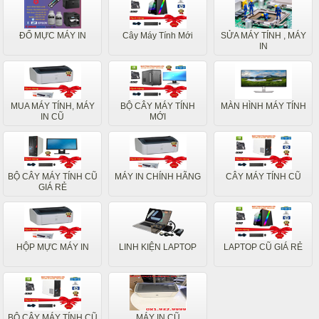
ĐỔ MỰC MÁY IN
Cây Máy Tính Mới
SỬA MÁY TÍNH , MÁY
IN
MUA MÁY TÍNH, MÁY
BỘ CÂY MÁY TÍNH
MÀN HÌNH MÁY TÍNH
IN CŨ
MỚI
BỘ CÂY MÁY TÍNH CŨ
MÁY IN CHÍNH HÃNG
CÂY MÁY TÍNH CŨ
GIÁ RẺ
HỘP MỰC MÁY IN
LINH KIỆN LAPTOP
LAPTOP CŨ GIÁ RẺ
BỘ CÂY MÁY TÍNH CŨ
MÁY IN CŨ