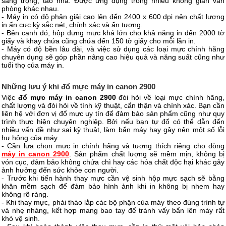
sang trọng, tao nhã. Được ứng dụng trong nhiều không gian văn
phòng khác nhau.
- Máy in có độ phân giải cao lên đến 2400 x 600 dpi nên chất lượng
in ấn cực kỳ sắc nét, chính xác và ấn tượng.
- Bên cạnh đó, hộp đựng mực khá lớn cho khả năng in đến 2000 tờ
giấy và khay chứa cũng chứa đến 150 tờ giấy cho mỗi lần in.
- Máy có độ bền lâu dài, và việc sử dụng các loại mực chính hãng
chuyên dụng sẽ góp phần nâng cao hiệu quả và năng suất cũng như
tuổi thọ của máy in.
Những lưu ý khi đổ mực máy in canon 2900
Việc
đổ mực máy in canon 2900
đòi hỏi về loại mực chính hãng,
chất lượng và đòi hỏi về tính kỹ thuật, cẩn thận và chính xác. Bạn cần
liên hệ với đơn vị đổ mực uy tín để đảm bảo sản phẩm cũng như quy
trình thực hiện chuyên nghiệp. Bởi nếu bạn tự đổ có thể dẫn đến
nhiều vấn đề như sai kỹ thuật, làm bẩn máy hay gây nên một số lỗi
hư hỏng của máy.
- Cần lựa chọn mực in chính hãng và tương thích riêng cho dòng
máy in canon 2900
. Sản phẩm chất lượng sẽ mềm mịn, không bị
vón cục, đảm bảo không chứa chì hay các hóa chất độc hại khác gây
ảnh hưởng đến sức khỏe con người.
- Trước khi tiến hành thay mực cần vệ sinh hộp mực sạch sẽ bằng
khăn mềm sạch để đảm bảo hình ảnh khi in không bị nhem hay
không rõ ràng.
- Khi thay mực, phải tháo lắp các bộ phận của máy theo đúng trình tự
và nhẹ nhàng, kết hợp mang bao tay để tránh vấy bẩn lên máy rất
khó vệ sinh.