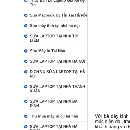
Thay Bản Lề Laptop Giá Rẻ Uy
Tín
Sửa Macbook Uy Tín Tại Hà Nội
Sửa máy tính tại nhà hà nội
SỬA LAPTOP TẠI NHÀ TỪ
LIÊM
Sửa Máy In Tại Nhà
SỬA LAPTOP TẠI NHÀ HÀ NỘI
DỊCH VỤ SỬA LAPTOP TẠI HÀ
NỘI
SỬA LAPTOP TẠI NHÀ THANH
XUÂN
SỬA LAPTOP TẠI NHÀ BA
ĐÌNH
Với bề dày kinh
Thu mua máy in cũ tại nhà
móc hiện đại, tr
khách hàng với tỷ
SỬA LAPTOP TẠI NHÀ HÀ