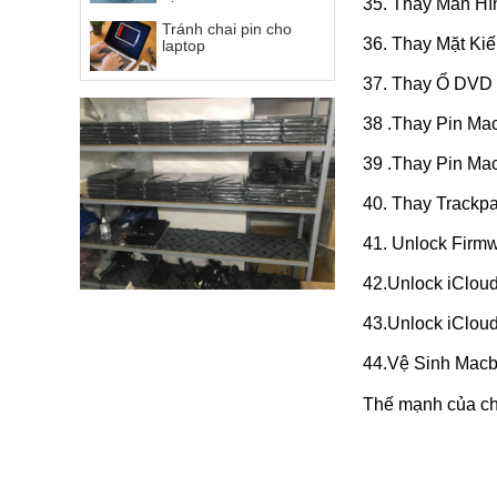
35. Thay Màn Hì
Tránh chai pin cho
36. Thay Mặt Ki
laptop
37. Thay Ổ DVD
38 .Thay Pin Ma
39 .Thay Pin Ma
40. Thay Trackp
41. Unlock Firm
42.Unlock iClou
43.Unlock iClou
44.Vệ Sinh Macb
Thế mạnh của ch