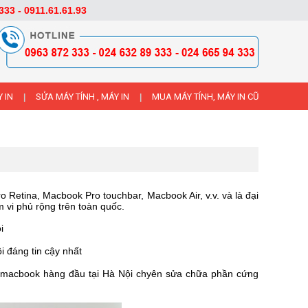
333 - 0911.61.61.93
 IN
SỬA MÁY TÍNH , MÁY IN
MUA MÁY TÍNH, MÁY IN CŨ
|
|
Retina, Macbook Pro touchbar, Macbook Air, v.v. và là đại
 vi phủ rộng trên toàn quốc.
i
i đáng tin cậy nhất
ửa macbook hàng đầu tại Hà Nội chyên sửa chữa phần cứng