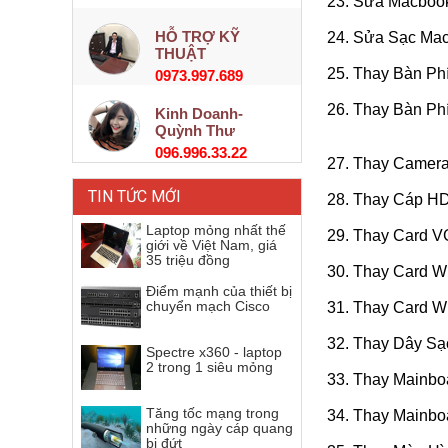
23. Sửa Macbook
HỖ TRỢ KỸ
24. Sửa Sạc Mac
THUẬT
25. Thay Bàn Ph
0973.997.689
26. Thay Bàn Ph
Kinh Doanh-
Quỳnh Thư
096.996.33.22
27. Thay Camera
TIN TỨC MỚI
28. Thay Cáp H
Laptop mỏng nhất thế
29. Thay Card V
giới về Việt Nam, giá
35 triệu đồng
30. Thay Card W
Điểm mạnh của thiết bị
chuyển mạch Cisco
31. Thay Card W
32. Thay Dây Sạ
Spectre x360 - laptop
2 trong 1 siêu mỏng
33. Thay Mainbo
Tăng tốc mạng trong
34. Thay Mainbo
những ngày cáp quang
bị đứt