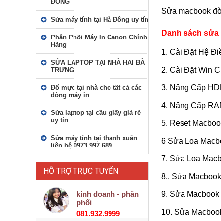
ĐÔNG
Sửa macbook đời
Sửa máy tính tại Hà Đông uy tín
Danh sách sửa 
Phân Phối Máy In Canon Chính
Hãng
1. Cài Đặt Hệ 
SỬA LAPTOP TẠI NHÀ HAI BÀ
2. Cài Đặt Win
TRƯNG
3. Nâng Cấp HD
Đổ mực tại nhà cho tất cả các
dòng máy in
4. Nâng Cấp RA
Sửa laptop tại cầu giấy giá rẻ
uy tín
5. Reset Macbo
Sửa máy tính tại thanh xuân
6 Sửa Loa Macbo
liên hệ 0973.997.689
7. Sửa Loa Macb
HỖ TRỢ TRỰC TUYẾN
8.. Sửa Macbook 
kinh doanh - phân
9. Sửa Macbook
phối
10. Sửa Macbook
081.932.9999