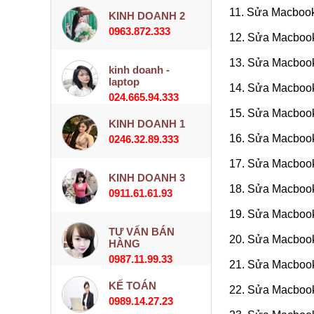
11. Sửa Macboo
KINH DOANH 2
0963.872.333
12. Sửa Macboo
13. Sửa Macbook
kinh doanh -
laptop
14. Sửa Macbook
024.665.94.333
15. Sửa Macbook
KINH DOANH 1
16. Sửa Macboo
0246.32.89.333
17. Sửa Macboo
KINH DOANH 3
18. Sửa Macboo
0911.61.61.93
19. Sửa Macboo
TƯ VẤN BÁN
20. Sửa Macbook
HÀNG
0987.11.99.33
21. Sửa Macbook
KẾ TOÁN
22. Sửa Macbook
0989.14.27.23