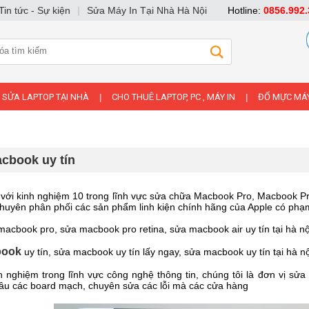
Tin tức - Sự kiện
|
Sửa Máy In Tại Nhà Hà Nội
Hotline:
0856.992.
SỬA LAPTOP TẠI NHÀ
CHO THUÊ LAPTOP, PC , MÁY IN
ĐỔ MỰC MÁY
|
|
cbook uy tín
với kinh nghiệm 10 trong lĩnh vực sửa chữa Macbook Pro, Macbook Pro 
huyên phân phối các sản phẩm linh kiện chính hãng của Apple có phạm
cbook pro, sửa macbook pro retina, sửa macbook air uy tín tại hà nộ
book
uy tín, sửa macbook uy tín lấy ngay, sửa macbook uy tín tại hà nộ
h nghiệm trong lĩnh vực công nghệ thông tin, chúng tôi là đơn vị s
u các board mạch, chuyên sửa các lỗi mà các cửa hàng