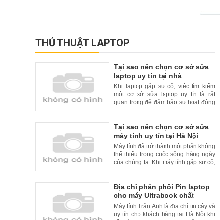
THỦ THUẬT LAPTOP
Tại sao nên chọn cơ sở sửa
laptop uy tín tại nhà
Khi laptop gặp sự cố, việc tìm kiếm
một cơ sở sửa laptop uy tín là rất
quan trọng để đảm bảo sự hoạt động
liên tục và đáng tin cậy của thiết bị
của bạn. Tuy nhiên, để tăng thêm sự
tiện lợi cho khách hàng, nhiều cơ sở
Tại sao nên chọn cơ sở sửa
sửa laptop uy tín đã cung cấp dịch vụ
máy tính uy tín tại Hà Nội
sửa chữa tại nhà. Trong bài viết này,
Máy tính đã trở thành một phần không
chúng
thể thiếu trong cuộc sống hàng ngày
của chúng ta. Khi máy tính gặp sự cố,
việc tìm kiếm một cơ sở sửa máy tính
uy tín là rất quan trọng. Tại Hà Nội, có
nhiều cơ sở sửa máy tính uy tín và
Địa chỉ phân phối Pin laptop
chất lượng. Trong bài viết này, chúng
cho máy Ultrabook chất
tôi xin giới thiệu lý do nên chọn cơ
lượng cao và uy tín tại Hà Nội
Máy tính Trần Anh là địa chỉ tin cậy và
uy tín cho khách hàng tại Hà Nội khi