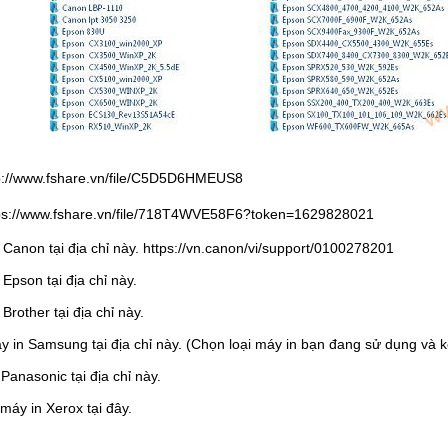
p://www.fshare.vn/file/C5D5D6HMEUS8
ps://www.fshare.vn/file/718T4WVE58F6?token=1629828021
 Canon tại địa chỉ này. https://vn.canon/vi/support/0100278201
 Epson tại địa chỉ này.
Brother tại địa chỉ này.
máy in Samsung tại địa chỉ này. (Chọn loại máy in bạn đang sử dụng và
 Panasonic tại địa chỉ này.
máy in Xerox tại đây.