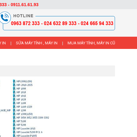
333 - 0911.61.61.93
 IN
SỬA MÁY TÍNH , MÁY IN
MUA MÁY TÍNH, MÁY IN CŨ
|
|