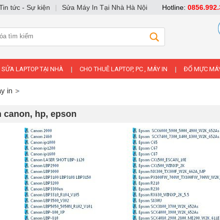
Tin tức - Sự kiện
|
Sửa Máy In Tại Nhà Hà Nội
Hotline:
0856.992.
SỬA LAPTOP TẠI NHÀ
CHO THUÊ LAPTOP, PC , MÁY IN
ĐỔ MỰC MÁY
|
|
y in
n canon, hp, epson