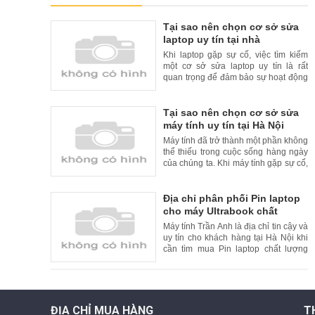
Tại sao nên chọn cơ sở sửa
laptop uy tín tại nhà
Khi laptop gặp sự cố, việc tìm kiếm
một cơ sở sửa laptop uy tín là rất
quan trọng để đảm bảo sự hoạt động
liên tục và đáng tin cậy của thiết bị
của bạn. Tuy nhiên, để tăng thêm sự
tiện lợi cho khách hàng, nhiều cơ sở
Tại sao nên chọn cơ sở sửa
sửa laptop uy tín đã cung cấp dịch vụ
máy tính uy tín tại Hà Nội
sửa chữa tại nhà. Trong bài viết này,
Máy tính đã trở thành một phần không
chúng
thể thiếu trong cuộc sống hàng ngày
của chúng ta. Khi máy tính gặp sự cố,
việc tìm kiếm một cơ sở sửa máy tính
uy tín là rất quan trọng. Tại Hà Nội, có
nhiều cơ sở sửa máy tính uy tín và
Địa chỉ phân phối Pin laptop
chất lượng. Trong bài viết này, chúng
cho máy Ultrabook chất
tôi xin giới thiệu lý do nên chọn cơ
lượng cao và uy tín tại Hà Nội
Máy tính Trần Anh là địa chỉ tin cậy và
uy tín cho khách hàng tại Hà Nội khi
cần tìm mua Pin laptop chất lượng
cao cho máy Ultrabook. Với kinh
nghiệm nhiều năm trong lĩnh vực bán
hàng và sửa chữa laptop, Máy tính
Trần Anh cam kết cung cấp đến
khách hàng những sản phẩm Pin
ĐỊA CHỈ MUA HÀNG
T