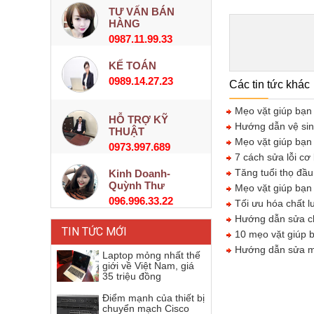
TƯ VẤN BÁN
HÀNG
0987.11.99.33
KẾ TOÁN
0989.14.27.23
Các tin tức khác
Mẹo vặt giúp bạn 
HỖ TRỢ KỸ
Hướng dẫn vệ sinh 
THUẬT
Mẹo vặt giúp bạn g
0973.997.689
7 cách sửa lỗi cơ
Tăng tuổi thọ đầu
Kinh Doanh-
Quỳnh Thư
Mẹo vặt giúp bạn 
096.996.33.22
Tối ưu hóa chất l
Hướng dẫn sửa ch
TIN TỨC MỚI
10 mẹo vặt giúp b
Hướng dẫn sửa máy
Laptop mỏng nhất thế
giới về Việt Nam, giá
35 triệu đồng
Điểm mạnh của thiết bị
chuyển mạch Cisco