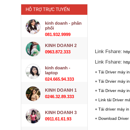
HỖ TRỢ TRỰC TUYẾN
kinh doanh - phân
phối
081.932.9999
KINH DOANH 2
Link Fshare:
0963.872.333
htt
Link Fshare:
htt
kinh doanh -
+ Tải Driver máy in
laptop
024.665.94.333
+ Tải Drvier máy in
KINH DOANH 1
+ Tải Driver máy in 
0246.32.89.333
+ Link tải Driver 
+ Tải driver máy in
KINH DOANH 3
+ Download Driver 
0911.61.61.93