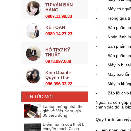
TƯ VẤN BÁN
- Máy có nguồn 
HÀNG
0987.11.99.33
- Trong quá trình 
KẾ TOÁN
- Sản phẩm in ấn
0989.14.27.23
- Nhấn lệnh in n
- Sản phẩm in r
HỖ TRỢ KỸ
THUẬT
- Sản phẩm in m
0973.997.689
- Máy in bị sai 
Kinh Doanh-
- Máy báo lỗi Ton
Quỳnh Thư
096.996.33.22
- Máy in không 
- Báo lỗi chip h
TIN TỨC MỚI
Ngoài ra còn gặp 
Laptop mỏng nhất thế
chính xác đó là lô
giới về Việt Nam, giá
35 triệu đồng
Quy trình làm việ
Điểm mạnh của thiết bị
chuyển mạch Cisco
- Tiếp nhận yêu cầ