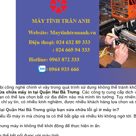
t bị công nghệ chính vì vậy trong quá trình sử dụng không thể tránh kh
ửa chữa máy in tại Quận Hai Bà Trưng
. Các công ty cung cấp dịch
Bạn có thể lựa chọn bất cứ địa điểm nào mà mình tin tưởng. Tuy nhiên
 chỉ uy tín, có nhiều kinh nghiệm, được nhiều khách hàng lựa chọn và s
tại Quận Hai Bà Trưng giúp bạn sửa chữa lỗi gì ở máy in?
ểu lỗi máy in mà chúng ta có thể bắt gặp và nhiều khi không ngờ tới. B
 máy in không thể khởi động để thực hiện in ấn.
ể kết nối được với máy tính.