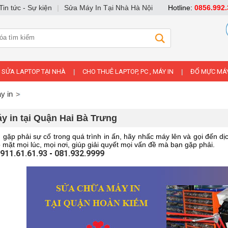
Tin tức - Sự kiện
|
Sửa Máy In Tại Nhà Hà Nội
Hotline:
0856.992.
SỬA LAPTOP TẠI NHÀ
CHO THUÊ LAPTOP, PC , MÁY IN
ĐỔ MỰC MÁY
|
|
y in
 in tại Quận Hai Bà Trưng
 gặp phải sự cố trong quá trình in ấn, hãy nhấc máy lên và gọi đến d
ó mặt mọi lúc, mọi nơi, giúp giải quyết mọi vấn đề mà bạn gặp phải.
911.61.61.93
-
081.932.9999