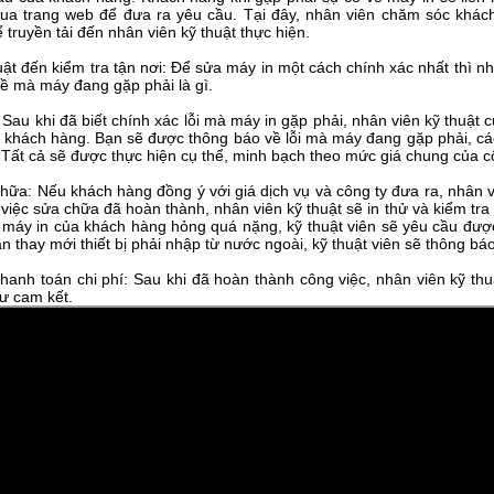
qua trang web để đưa ra yêu cầu. Tại đây, nhân viên chăm sóc khác
 truyền tải đến nhân viên kỹ thuật thực hiện.
ật đến kiểm tra tận nơi: Để sửa máy in một cách chính xác nhất thì nhâ
ề mà máy đang gặp phải là gì.
 Sau khi đã biết chính xác lỗi mà máy in gặp phải, nhân viên kỹ thuật 
 khách hàng. Bạn sẽ được thông báo về lỗi mà máy đang gặp phải, các
 Tất cả sẽ được thực hiện cụ thể, minh bạch theo mức giá chung của cô
ữa: Nếu khách hàng đồng ý với giá dịch vụ và công ty đưa ra, nhân v
việc sửa chữa đã hoàn thành, nhân viên kỹ thuật sẽ in thử và kiểm tra
 máy in của khách hàng hỏng quá nặng, kỹ thuật viên sẽ yêu cầu đượ
 cần thay mới thiết bị phải nhập từ nước ngoài, kỹ thuật viên sẽ thông
hanh toán chi phí: Sau khi đã hoàn thành công việc, nhân viên kỹ th
ư cam kết.