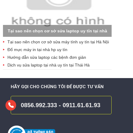
Tại sao nên chọn cơ sở sửa laptop uy tín tại nhà
Tại sao nên chọn cơ sở sửa máy tính uy tín tại Hà Nội
Đổ mực máy in tại nhà hp uy tín
Hướng dẫn sửa laptop các bệnh đơn giản
Dịch vụ sửa laptop tại nhà uy tín tại Thái Hà
HÃY GỌI CHO CHÚNG TÔI ĐỂ ĐƯỢC TƯ VẤN
0856.992.333 - 0911.61.61.93