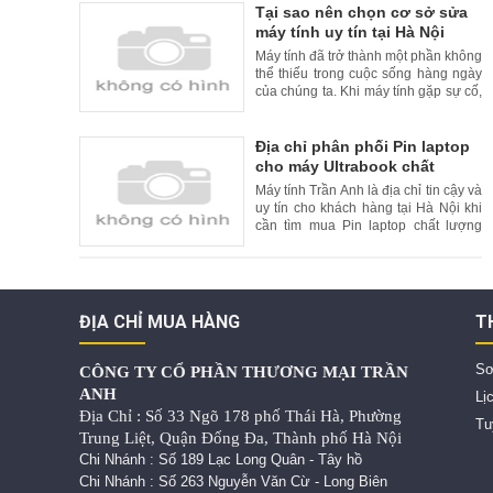
tiện lợi cho khách hàng, nhiều cơ sở
Tại sao nên chọn cơ sở sửa
sửa laptop uy tín đã cung cấp dịch vụ
máy tính uy tín tại Hà Nội
sửa chữa tại nhà. Trong bài viết này,
Máy tính đã trở thành một phần không
chúng
thể thiếu trong cuộc sống hàng ngày
của chúng ta. Khi máy tính gặp sự cố,
việc tìm kiếm một cơ sở sửa máy tính
uy tín là rất quan trọng. Tại Hà Nội, có
nhiều cơ sở sửa máy tính uy tín và
Địa chỉ phân phối Pin laptop
chất lượng. Trong bài viết này, chúng
cho máy Ultrabook chất
tôi xin giới thiệu lý do nên chọn cơ
lượng cao và uy tín tại Hà Nội
Máy tính Trần Anh là địa chỉ tin cậy và
uy tín cho khách hàng tại Hà Nội khi
cần tìm mua Pin laptop chất lượng
cao cho máy Ultrabook. Với kinh
nghiệm nhiều năm trong lĩnh vực bán
hàng và sửa chữa laptop, Máy tính
Trần Anh cam kết cung cấp đến
khách hàng những sản phẩm Pin
ĐỊA CHỈ MUA HÀNG
T
laptop chất lượng tốt nhất,
Sơ
CÔNG TY CỔ PHẦN THƯƠNG MẠI TRẦN
ANH
Lị
Địa Chỉ : Số 33 Ngõ 178 phố Thái Hà, Phường
Tu
Trung Liệt, Quận Đống Đa, Thành phố Hà Nội
Chi Nhánh : Số 189 Lạc Long Quân - Tây hồ
Chi Nhánh : Số 263 Nguyễn Văn Cừ - Long Biên