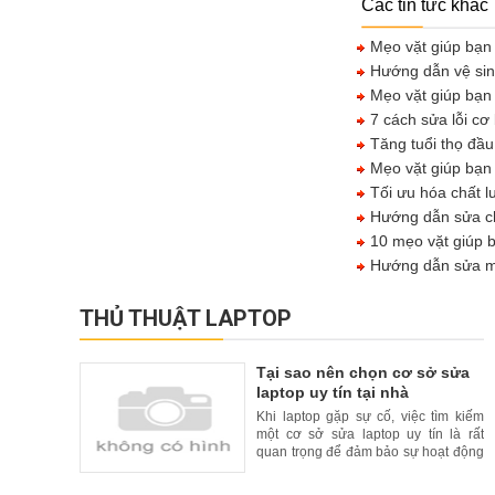
Các tin tức khác
Mẹo vặt giúp bạn 
Hướng dẫn vệ sinh 
Mẹo vặt giúp bạn g
7 cách sửa lỗi cơ
Tăng tuổi thọ đầu
Mẹo vặt giúp bạn 
Tối ưu hóa chất l
Hướng dẫn sửa ch
10 mẹo vặt giúp b
Hướng dẫn sửa máy
THỦ THUẬT LAPTOP
Tại sao nên chọn cơ sở sửa
laptop uy tín tại nhà
Khi laptop gặp sự cố, việc tìm kiếm
một cơ sở sửa laptop uy tín là rất
quan trọng để đảm bảo sự hoạt động
liên tục và đáng tin cậy của thiết bị
của bạn. Tuy nhiên, để tăng thêm sự