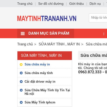
Trang chủ
|
Sơ đồ chỉ đường
|
Giới thiệu
|
Dịch vụ
|
DANH MỤC SẢN PHẨM
|
Trang chủ
SỬA MÁY TÍNH , MÁY IN
Sửa chữa má
Sửa chữa máy
SỬA MÁY TÍNH , MÁY IN
Khi máy in của bạn
Sửa chữa máy in
tôi. Chúng tôi sẽ c
0963.872.333
-
0
Sửa chữa máy tính
Cài đặt driver máy in
Sửa Chữa Máy Tính Uy Tín Tại
Hà nội
Sửa Máy Tính tphcm