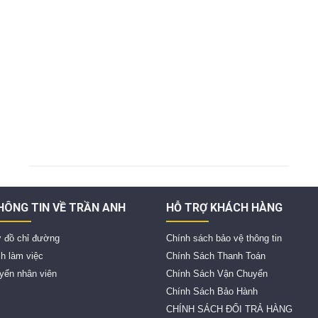
HÔNG TIN VỀ TRẦN ANH
HỖ TRỢ KHÁCH HÀNG
 đồ chỉ đường
Chính sách bảo vệ thông tin
ch làm việc
Chính Sách Thanh Toán
yển nhân viên
Chính Sách Vận Chuyển
Chính Sách Bảo Hành
CHÍNH SÁCH ĐỔI TRẢ HÀNG