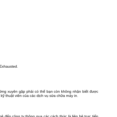
Exhausted.
ường xuyên gặp phải có thể bạn còn không nhận biết được
 kỹ thuật viên của các dịch vụ sửa chữa máy in.
 đến công ty thông qua các cách thức là liên hệ trực tiếp