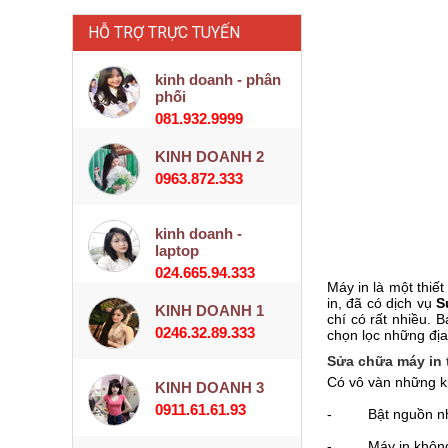
HỖ TRỢ TRỰC TUYẾN
kinh doanh - phân
phối
081.932.9999
KINH DOANH 2
0963.872.333
kinh doanh -
laptop
024.665.94.333
Máy in là một thiế
in, đã có dịch vụ
S
KINH DOANH 1
chí có rất nhiều. 
0246.32.89.333
chọn lọc những địa
Sửa chữa máy in 
Có vô vàn những ki
KINH DOANH 3
0911.61.61.93
- Bật nguồn nhưng
- Máy in không th