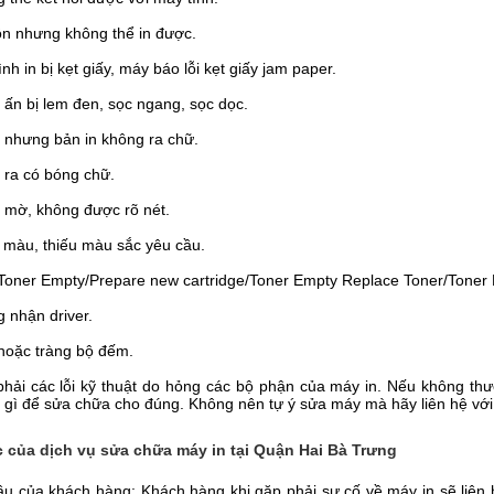
nhưng không thể in được.
in bị kẹt giấy, máy báo lỗi kẹt giấy jam paper.
 bị lem đen, sọc ngang, sọc dọc.
hưng bản in không ra chữ.
a có bóng chữ.
ờ, không được rõ nét.
màu, thiếu màu sắc yêu cầu.
er Empty/Prepare new cartridge/Toner Empty Replace Toner/Toner 
nhận driver.
oặc tràng bộ đếm.
phải các lỗi kỹ thuật do hỏng các bộ phận của máy in. Nếu không th
iz gì để sửa chữa cho đúng. Không nên tự ý sửa máy mà hãy liên hệ với
c của dịch vụ sửa chữa máy in tại Quận Hai Bà Trưng
u của khách hàng: Khách hàng khi gặp phải sự cố về máy in sẽ liên hệ