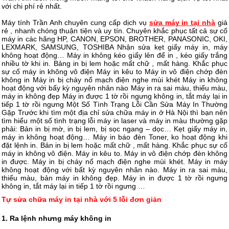
với chi phí rẻ nhất.
Máy tính Trần Anh chuyên cung cấp dịch vụ
sửa máy in tại nhà
giá
rẻ , nhanh chóng thuận tiện và uy tín. Chuyên khắc phục tất cả sự cố
máy in các hãng HP, CANON, EPSON, BROTHER, PANASONIC, OKI,
LEXMARK, SAMSUNG, TOSHIBA Nhận sửa kẹt giấy máy in, máy
không hoạt động… Máy in không kéo giấy lên để in , kéo giấy trắng
nhiều tờ khi in. Bảng in bị lem hoặc mất chữ , mất hàng. Khắc phục
sự cố máy in không vô điện Máy in kêu to Máy in vô điện chớp đèn
không in Máy in bị cháy nổ mạch điện nghe mùi khét Máy in không
hoạt động với bấy kỳ nguyên nhân nào Máy in ra sai màu, thiếu màu,
máy in không đẹp Máy in được 1 tờ rồi ngưng không in, tắt máy lại in
tiếp 1 tờ rồi ngưng Một Số Tình Trạng Lỗi Cần Sửa Máy In Thường
Gặp Trước khi tìm một địa chỉ sửa chữa máy in ở Hà Nội thì bạn nên
tìm hiểu một số tình trạng lỗi máy in laser và máy in màu thường gặp
phải: Bản in bị mờ, in bị lem, bị sọc ngang – dọc… Kẹt giấy máy in,
máy in không hoạt động… Máy in báo đèn Toner, ko hoạt động khi
đặt lệnh in. Bản in bị lem hoặc mất chữ , mất hàng. Khắc phục sự cố
máy in không vô điện. Máy in kêu to. Máy in vô điện chớp đèn không
in được. Máy in bị cháy nổ mạch điện nghe mùi khét. Máy in máy
không hoạt động với bất kỳ nguyên nhân nào. Máy in ra sai màu,
thiếu màu, bản máy in không đẹp. Máy in in được 1 tờ rồi ngưng
không in, tắt máy lại in tiếp 1 tờ rồi ngưng …
Tự sửa chữa máy in tại nhà với 5 lỗi đơn giản
1. Ra lệnh nhưng máy không in