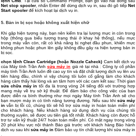
lệnh Cmd
. Tại cửa sổ Command Prompt, bạn gõ vào hai dòng sau
Net stop spooler
, nhấn Enter để dừng dịch vụ in, sau đó gõ tiếp
Net
Start spooler
để kích hoạt lại dịch vụ in.
5. Bản in bị sọc hoặc không xuất hiện chữ
Khi gặp hiện tượng này, bạn nên kiểm tra lại lượng mực in còn trong
hộp (thông qua biểu tượng trạng thái ở khay hệ thống), nếu mực
trong máy vẫn còn, rất có khả năng bị nghẹt đầu phun, khiến mực
không phun hoặc phun lên giấy không đều gây ra hiện tượng bản in
bị sọc.
chọn lệnh Clean Cartridge (hoặc Nozzle Caheck)
Cam kết dịch vụ
của Máy tính Trần Anh
sửa máy in
giá rẻ tại nhà : Công ty cổ phần
máy tính Trần Anh luôn đề cao uy tín và đặt chất lượng dịch vụ lên ưu
tiên hàng đầu, chính vì vậy chúng tôi luôn cố gắng làm cho khách
hàng cảm thấy hài lòng và an tâm hơn với các cam kết sau: Thời gian
sửa chữa máy in
tối đa là trong vòng 24 tiếng đối với trường hợp
mang máy về trụ sở kỹ thuật. Để đảm bảo cho công việc của bạn
được diễn ra bình thường như mọi ngày Máy tính Trần Anh sẽ cho
bạn mượn máy in có tính năng tương đương. Nếu sau khi
sửa máy
in
vẫn bị lỗi cũ, chúng tôi sẽ hỗ trợ sửa máy in hoàn toàn miễn phí
cho khách hàng. Nếu khách hàng sử dụng dịch vụ của chúng tôi
thường xuyên, sẽ được ưu tiên giá tốt nhất. Khách hàng còn được hỗ
trợ tư vấn kỹ thuật 24/7 hoàn toàn miễn phí. Có mặt ngay trong vòng
20 phút khu vực nội thành Báo giá trước với khách hàng Bảo hành
dịch vụ sau khi
sửa máy in
Đảm bảo uy tín chất lượng khi sửa máy in
.