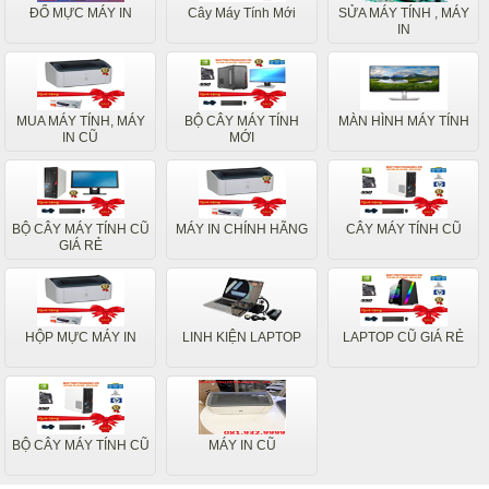
ĐỔ MỰC MÁY IN
Cây Máy Tính Mới
SỬA MÁY TÍNH , MÁY
IN
MUA MÁY TÍNH, MÁY
BỘ CÂY MÁY TÍNH
MÀN HÌNH MÁY TÍNH
IN CŨ
MỚI
BỘ CÂY MÁY TÍNH CŨ
MÁY IN CHÍNH HÃNG
CÂY MÁY TÍNH CŨ
GIÁ RẺ
HỘP MỰC MÁY IN
LINH KIỆN LAPTOP
LAPTOP CŨ GIÁ RẺ
BỘ CÂY MÁY TÍNH CŨ
MÁY IN CŨ