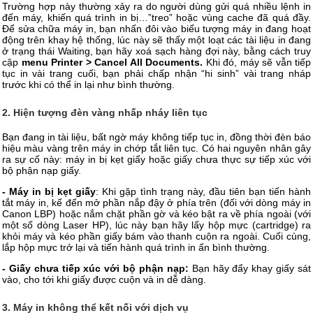
Trường hợp này thường xảy ra do người dùng gửi quá nhiều lệnh in
đến máy, khiến quá trình in bị…”treo” hoặc vùng cache đã quá đầy.
Để sửa chữa máy in, bạn nhấn đôi vào biểu tượng máy in đang hoạt
động trên khay hệ thống, lúc này sẽ thấy một loạt các tài liệu in đang
ở trạng thái Waiting, bạn hãy xoá sạch hàng đợi này, bằng cách truy
cập
menu Printer > Cancel All Documents.
Khi đó, máy sẽ vẫn tiếp
tục in vài trang cuối, bạn phải chấp nhận “hi sinh” vài trang nháp
trước khi có thể in lại như bình thường.
2. Hiện tượng đèn vàng nhấp nháy liên tục
Bạn đang in tài liệu, bất ngờ máy không tiếp tục in, đồng thời đèn báo
hiệu màu vàng trên máy in chớp tắt liên tục. Có hai nguyên nhân gây
ra sự cố này: máy in bị kẹt giấy hoặc giấy chưa thực sự tiếp xúc với
bộ phận nạp giấy.
- Máy in bị kẹt giấy
: Khi gặp tình trạng này, đầu tiên bạn tiến hành
tắt máy in, kế đến mở phần nắp đậy ở phía trên (đối với dòng máy in
Canon LBP) hoặc nắm chặt phần gờ và kéo bật ra về phía ngoài (với
một số dòng Laser HP), lúc này bạn hãy lấy hộp mực (cartridge) ra
khỏi máy và kéo phần giấy bám vào thanh cuộn ra ngoài. Cuối cùng,
lắp hộp mực trở lại và tiến hành quá trình in ấn bình thường.
- Giấy chưa tiếp xúc với bộ phận nạp:
Bạn hãy đẩy khay giấy sát
vào, cho tới khi giấy được cuộn và in dễ dàng.
3. Máy in không thể kết nối với dịch vụ