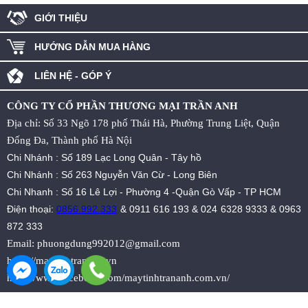
GIỚI THIỆU
HƯỚNG DẪN MUA HÀNG
LIÊN HỆ - GÓP Ý
CÔNG TY CỔ PHẦN THƯƠNG MẠI TRẦN ANH
Địa chỉ: Số 33 Ngõ 178 phố Thái Hà, Phường Trung Liệt, Quận
Đống Đa, Thành phố Hà Nội
Chi Nhánh : Số 189 Lạc Long Quân - Tây hồ
Chi Nhánh : Số 263 Nguyễn Văn Cừ - Long Biên
Chi Nhanh : Số 16 Lê Lợi - Phường 4 -Quận Gò Vấp - TP HCM
Điện thoại:
0856.992.333
&
0911 616 193
&
024 6328 9333
&
0963
872 333
Email:
phuongdung992012@gmail.com
https://maytinhtrananh.vn
https://www.facebook.com/maytinhtrananh.com.vn/