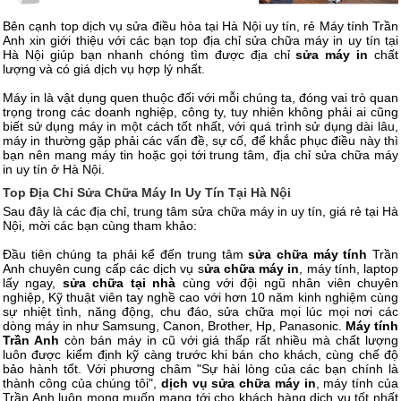
Bên cạnh top dịch vụ sửa điều hòa tại Hà Nội uy tín, rẻ Máy tính Trần
Anh xin giới thiệu với các bạn top địa chỉ sửa chữa máy in uy tín tại
Hà Nội giúp bạn nhanh chóng tìm được địa chỉ
sửa máy in
chất
lượng và có giá dịch vụ hợp lý nhất.
Máy in là vật dụng quen thuộc đối với mỗi chúng ta, đóng vai trò quan
trọng trong các doanh nghiệp, công ty, tuy nhiên không phải ai cũng
biết sử dụng máy in một cách tốt nhất, với quá trình sử dụng dài lâu,
máy in thường gặp phải các vấn đề, sự cố, để khắc phục điều này thì
bạn nên mang máy tin hoặc gọi tới trung tâm, địa chỉ sửa chữa máy
in uy tín ở Hà Nội.
Top Địa Chỉ Sửa Chữa Máy In Uy Tín Tại Hà Nội
Sau đây là các địa chỉ, trung tâm sửa chữa máy in uy tín, giá rẻ tại Hà
Nội, mời các bạn cùng tham khảo:
Đầu tiên chúng ta phải kể đến trung tâm
sửa chữa máy tính
Trần
Anh chuyên cung cấp các dịch vụ s
ửa chữa máy in
, máy tính, laptop
lấy ngay,
sửa chữa tại nhà
cùng với đội ngũ nhân viên chuyên
nghiệp, Kỹ thuật viên tay nghề cao với hơn 10 năm kinh nghiệm cùng
sự nhiệt tình, năng động, chu đáo, sửa chữa mọi lúc mọi nơi các
dòng máy in như Samsung, Canon, Brother, Hp, Panasonic.
Máy tính
Trần Anh
còn bán máy in cũ với giá thấp rất nhiều mà chất lượng
luôn được kiểm định kỹ càng trước khi bán cho khách, cùng chế độ
bảo hành tốt. Với phương châm "Sự hài lòng của các bạn chính là
thành công của chúng tôi",
dịch vụ sửa chữa máy in
, máy tính của
Trần Anh luôn mong muốn mang tới cho khách hàng dịch vụ tốt nhất