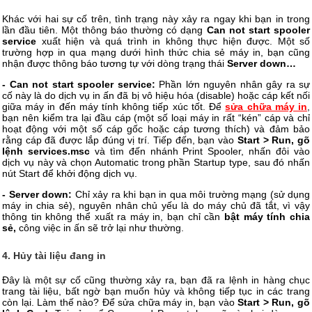
Khác với hai sự cố trên, tình trạng này xảy ra ngay khi bạn in trong
lần đầu tiên. Một thông báo thường có dạng
Can not start spooler
service
xuất hiện và quá trình in không thực hiện được. Một số
trường hợp in qua mạng dưới hình thức chia sẻ máy in, bạn cũng
nhận được thông báo tương tự với dòng trạng thái
Server down…
- Can not start spooler service:
Phần lớn nguyên nhân gây ra sự
cố này là do dịch vụ in ấn đã bị vô hiệu hóa (disable) hoặc cáp kết nối
giữa máy in đến máy tính không tiếp xúc tốt. Để
sửa chữa máy in
,
bạn nên kiểm tra lại đầu cáp (một số loại máy in rất “kén” cáp và chỉ
hoạt động với một số cáp gốc hoặc cáp tương thích) và đảm bảo
rằng cáp đã được lắp đúng vị trí. Tiếp đến, bạn vào
Start > Run, gõ
lệnh services.msc
và tìm đến nhánh Print Spooler, nhấn đôi vào
dịch vụ này và chọn Automatic trong phần Startup type, sau đó nhấn
nút Start để khởi động dịch vụ.
- Server down:
Chỉ xảy ra khi bạn in qua môi trường mạng (sử dụng
máy in chia sẻ), nguyên nhân chủ yếu là do máy chủ đã tắt, vì vậy
thông tin không thể xuất ra máy in, bạn chỉ cần
bật máy tính chia
sẻ,
công việc in ấn sẽ trở lại như thường.
4. Hủy tài liệu đang in
Đây là một sự cố cũng thường xảy ra, bạn đã ra lệnh in hàng chục
trang tài liệu, bất ngờ bạn muốn hủy và không tiếp tục in các trang
còn lại. Làm thế nào? Để sửa chữa máy in, bạn vào
Start > Run, gõ