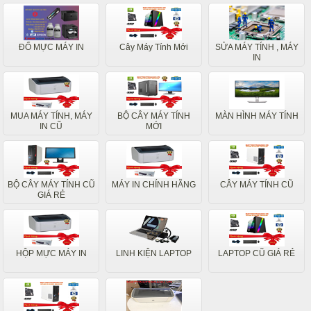
ĐỔ MỰC MÁY IN
Cây Máy Tính Mới
SỬA MÁY TÍNH , MÁY
IN
MUA MÁY TÍNH, MÁY
BỘ CÂY MÁY TÍNH
MÀN HÌNH MÁY TÍNH
IN CŨ
MỚI
BỘ CÂY MÁY TÍNH CŨ
MÁY IN CHÍNH HÃNG
CÂY MÁY TÍNH CŨ
GIÁ RẺ
HỘP MỰC MÁY IN
LINH KIỆN LAPTOP
LAPTOP CŨ GIÁ RẺ