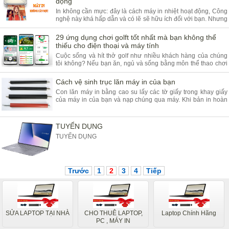
động
In không cần mực: đây là cách máy in nhiệt hoạt động, Công
nghệ này khá hấp dẫn và có lẽ sẽ hữu ích đối với bạn. Nhưng
bạn có biết có những chiếc máy in không cần mực? Chúng
được gọi là "máy in nhiệt".
29 ứng dụng chơi golft tốt nhất mà bạn không thể
thiếu cho điện thoại và máy tính
Cuộc sống và hít thở golf như nhiều khách hàng của chúng
tôi không? Nếu bạn ăn, ngủ và sống bằng môn thể thao chơi
gôn thì có thể bạn đã có một vài ứng dụng chuyên biệt trên
thiết bị di động của mình
Cách vệ sinh trục lăn máy in của bạn
Con lăn máy in bằng cao su lấy các tờ giấy trong khay giấy
của máy in của bạn và nạp chúng qua máy. Khi bản in hoàn
thành của bạn lướt nhẹ nhàng ra khỏi máy in, bạn có thể cảm
ơn các trục lăn máy in của mình.
TUYỂN DỤNG
TUYỂN DỤNG
Trước
1
2
3
4
Tiếp
SỬA LAPTOP TẠI NHÀ
CHO THUÊ LAPTOP,
Laptop Chính Hãng
PC , MÁY IN