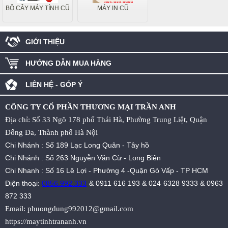
BỘ CÂY MÁY TÍNH CŨ
MÁY IN CŨ
GIỚI THIỆU
HƯỚNG DẪN MUA HÀNG
LIÊN HỆ - GÓP Ý
CÔNG TY CỔ PHẦN THƯƠNG MẠI TRẦN ANH
Địa chỉ: Số 33 Ngõ 178 phố Thái Hà, Phường Trung Liệt, Quận
Đống Đa, Thành phố Hà Nội
Chi Nhánh : Số 189 Lạc Long Quân - Tây hồ
Chi Nhánh : Số 263 Nguyễn Văn Cừ - Long Biên
Chi Nhanh : Số 16 Lê Lợi - Phường 4 -Quận Gò Vấp - TP HCM
Điện thoại:
0856.992.333
&
0911 616 193
&
024 6328 9333
&
0963
872 333
Email:
phuongdung992012@gmail.com
https://maytinhtrananh.vn