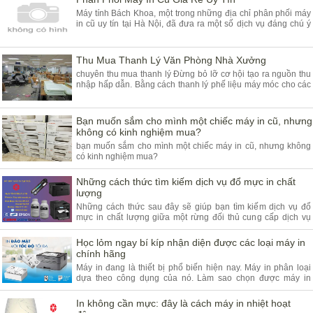
chủng lo
Máy tính Bách Khoa, một trong những địa chỉ phân phối máy
in cũ uy tín tại Hà Nội, đã đưa ra một số dịch vụ đáng chú ý
cho các khách hàng đang tìm kiếm các thiết bị in ấn chất
lượng cao với giá cả phải chăng. Với hơn 10 năm kinh
nghiệm trong lĩnh vực máy in cũ, Máy tính Bách Khoa đang
Thu Mua Thanh Lý Văn Phòng Nhà Xưởng
cung cấp các s
chuyên thu mua thanh lý Đừng bỏ lỡ cơ hội tạo ra nguồn thu
nhập hấp dẫn. Bằng cách thanh lý phế liệu máy móc cho các
đơn vị thu mua chuyên nghiệp. Tại công ty thanh lý trần anh
chúng tôi chuyên thu mua máy móc cũ các loại uy tín, giá tốt.
Đem tới lợi ích tuyệt vời cho mọi khách hàng.
Bạn muốn sắm cho mình một chiếc máy in cũ, nhưng
không có kinh nghiệm mua?
bạn muốn sắm cho mình một chiếc máy in cũ, nhưng không
có kinh nghiệm mua?
Những cách thức tìm kiếm dịch vụ đổ mực in chất
lượng
Những cách thức sau đây sẽ giúp bạn tìm kiếm dịch vụ đổ
mực in chất lượng giữa một rừng đối thủ cung cấp dịch vụ
này trên thị trường hiện nay.
Học lỏm ngay bí kíp nhận diện được các loại máy in
chính hãng
Máy in đang là thiết bị phổ biến hiện nay. Máy in phân loại
dựa theo công dụng của nó. Làm sao chọn được máy in
chính hãng là vấn đề đau đầu với nhiều người.
In không cần mực: đây là cách máy in nhiệt hoạt