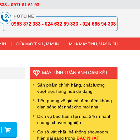
333 - 0911.61.61.93
 IN
SỬA MÁY TÍNH , MÁY IN
MUA MÁY TÍNH, MÁY IN CŨ
|
|
MÁY TÍNH TRẦN ANH CAM KẾT
Sản phẩm chính hãng, chất lượng
vượt trội, hàng hóa đa dạng
Tiên phong về giá cả, đem đến không
gian sống tốt nhất cho mọi nhà
Dịch vụ bảo hành tại nhà, 24/7 nhanh
chóng, chuyên nghiệp
Cơ sở vật chất, hệ thống showroom
hiện đại sang trọng
BẬC NHẤT