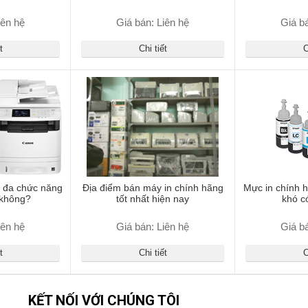
iên hệ
Giá bán: Liên hệ
Giá bá
t
Chi tiết
C
 đa chức năng
Địa điểm bán máy in chính hãng
Mực in chính h
 không?
tốt nhất hiện nay
khó c
iên hệ
Giá bán: Liên hệ
Giá bá
t
Chi tiết
C
KẾT NỐI VỚI CHÚNG TÔI