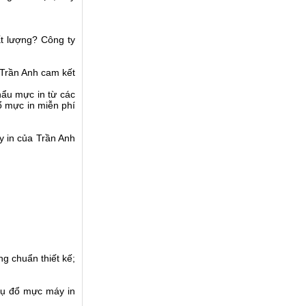
ất lượng? Công ty
 Trần Anh cam kết
hẩu mực in từ các
ổ mực in miễn phí
y in của Trần Anh
g chuẩn thiết kế;
vụ đổ mực máy in