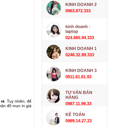
KINH DOANH 2
0963.872.333
kinh doanh -
laptop
024.665.94.333
KINH DOANH 1
0246.32.89.333
KINH DOANH 3
0911.61.61.93
TƯ VẤN BÁN
HÀNG
 rẻ
. Tuy nhiên, để
0987.11.99.33
hận đổ mực in giá
KẾ TOÁN
0989.14.27.23