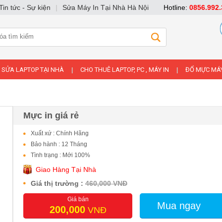
Tin tức - Sự kiện
|
Sửa Máy In Tại Nhà Hà Nội
Hotline:
0856.992.
SỬA LAPTOP TẠI NHÀ
CHO THUÊ LAPTOP, PC , MÁY IN
ĐỔ MỰC MÁY
|
|
Mực in giá rẻ
Xuất xứ : Chính Hãng
Bảo hành : 12 Tháng
Tình trạng : Mới 100%
Giao Hàng Tại Nhà
Giá thị trường :
460,000 VNĐ
Giá bán
Mua ngay
200,000
VNĐ