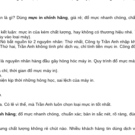
ạn là gì? Dùng
mực in chính hãng
, giá rẻ; đổ mực nhanh chóng, ch
i kết luận: mực in của kém chất lượng, hay không có thương hiệu nhé.
ùy vào loại máy).
? Nó bắt nguồn từ 2 nguyên nhân: Thứ nhất, Công ty Trần Anh nhập k
hứ hai, Trần Anh không tính phí dịch vụ, chỉ tính tiền mực in. Công đ
đây là nguyên nhân hàng đầu gây hỏng hóc máy in. Quy trình đổ mực má
 chỉ, thời gian đổ mực máy in).
n.
hiện kịp thời những hỏng học, sai lệch của máy in.
n.
. Có lẽ vì thế, mà Trần Anh luôn chọn loại mực in tốt nhất.
nh hãng
; đổ mực nhanh chóng, chuẩn xác; bản in sắc nét, rõ ràng, đún
ưng chất lượng không rẻ chút nào. Nhiều khách hàng tin dùng dịch 