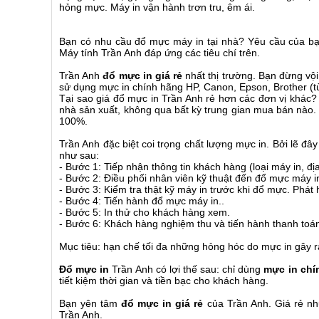
hỏng mực. Máy in vận hành trơn tru, êm ái.
Bạn có nhu cầu đổ mực máy in tại nhà? Yêu cầu của b
Máy tính Trần Anh đáp ứng các tiêu chí trên.
Trần Anh
đổ mực in giá rẻ
nhất thị trường. Bạn đừng vộ
sử dụng mực in chính hãng HP, Canon, Epson, Brother (t
Tại sao giá đổ mực in Trần Anh rẻ hơn các đơn vị khác
nhà sản xuất, không qua bất kỳ trung gian mua bán nào. T
100%.
Trần Anh đặc biệt coi trọng chất lượng mực in. Bởi lẽ 
như sau:
- Bước 1: Tiếp nhận thông tin khách hàng (loại máy in, địa
- Bước 2: Điều phối nhân viên kỹ thuật đến đổ mực máy i
- Bước 3: Kiểm tra thật kỹ máy in trước khi đổ mực. Phát 
- Bước 4: Tiến hành đổ mực máy in..
- Bước 5: In thử cho khách hàng xem.
- Bước 6: Khách hàng nghiệm thu và tiến hành thanh toá
Mục tiêu: hạn chế tối đa những hỏng hóc do mực in gây ra
Đổ mực in
Trần Anh có lợi thế sau: chỉ dùng
mực in chí
tiết kiệm thời gian và tiền bạc cho khách hàng.
Bạn yên tâm
đổ mực in giá rẻ
của Trần Anh. Giá rẻ nh
Trần Anh.